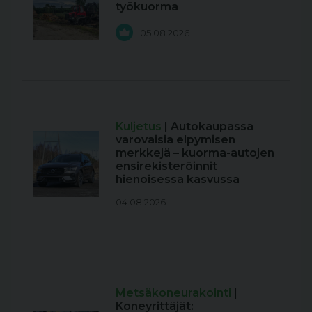
työkuorma
05.08.2026
Kuljetus
| Autokaupassa
varovaisia elpymisen
merkkejä – kuorma-autojen
ensirekisteröinnit
hienoisessa kasvussa
04.08.2026
Metsäkoneurakointi
|
Koneyrittäjät: