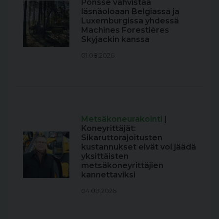
Ponsse vahvistaa
läsnäoloaan Belgiassa ja
Luxemburgissa yhdessä
Machines Forestières
Skyjackin kanssa
01.08.2026
Metsäkoneurakointi
|
Koneyrittäjät:
Sikaruttorajoitusten
kustannukset eivät voi jäädä
yksittäisten
metsäkoneyrittäjien
kannettaviksi
04.08.2026