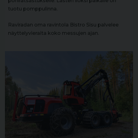
poniratsastukselle. Lasten iloksi paikalle on
tuotu pomppulinna.
Raviradan oma ravintola Bistro Sisu palvelee
näyttelyvieraita koko messujen ajan.