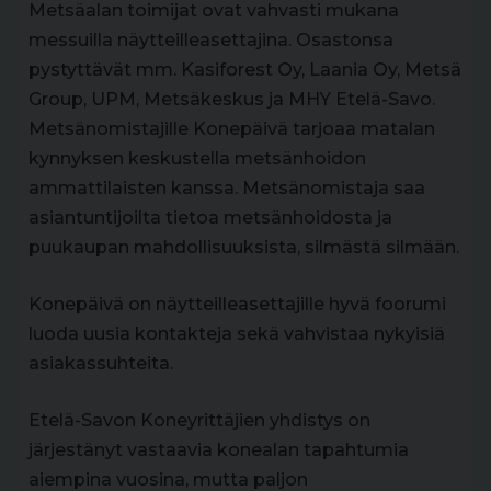
Metsäalan toimijat ovat vahvasti mukana
messuilla näytteilleasettajina. Osastonsa
pystyttävät mm. Kasiforest Oy, Laania Oy, Metsä
Group, UPM, Metsäkeskus ja MHY Etelä-Savo.
Metsänomistajille Konepäivä tarjoaa matalan
kynnyksen keskustella metsänhoidon
ammattilaisten kanssa. Metsänomistaja saa
asiantuntijoilta tietoa metsänhoidosta ja
puukaupan mahdollisuuksista, silmästä silmään.
Konepäivä on näytteilleasettajille hyvä foorumi
luoda uusia kontakteja sekä vahvistaa nykyisiä
asiakassuhteita.
Etelä-Savon Koneyrittäjien yhdistys on
järjestänyt vastaavia konealan tapahtumia
aiempina vuosina, mutta paljon