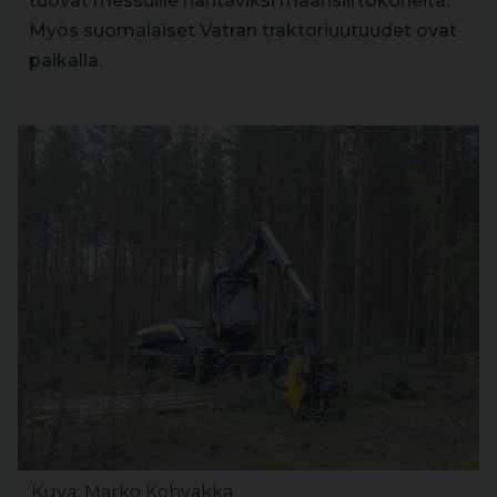
tuovat messuille nähtäviksi maansiirtokoneita.
Myös suomalaiset Vatran traktoriuutuudet ovat
paikalla.
Kuva: Marko Kohvakka