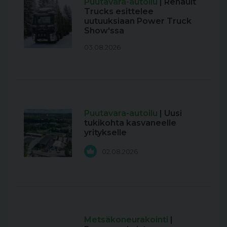
Puutavara-autoilu
| Renault
Trucks esittelee
uutuuksiaan Power Truck
Show'ssa
03.08.2026
Puutavara-autoilu
| Uusi
tukikohta kasvaneelle
yritykselle
02.08.2026
Metsäkoneurakointi
|