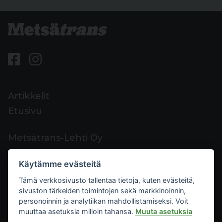
Artikkelit
Etusivu
Metsätrans-Lehti Oy
Asiakaspalvelu
Käytämme evästeitä
Yhteystiedot
Tämä verkkosivusto tallentaa tietoja, kuten evästeitä,
Palaute
sivuston tärkeiden toimintojen sekä markkinoinnin,
Mediakortti
personoinnin ja analytiikan mahdollistamiseksi. Voit
muuttaa asetuksia milloin tahansa.
Muuta asetuksia