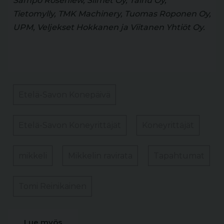
Sampo Rosenlew, Siimet Oy, Talhu Oy,
Tietomylly, TMK Machinery, Tuomas Roponen Oy,
UPM, Veljekset Hokkanen ja Viitanen Yhtiöt Oy.
Etelä-Savon Konepäivä
Etelä-Savon Koneyrittäjät
Koneyrittäjät
mikkeli
Mikkelin ravirata
Tapahtumat
Tomi Reinikainen
Lue myös