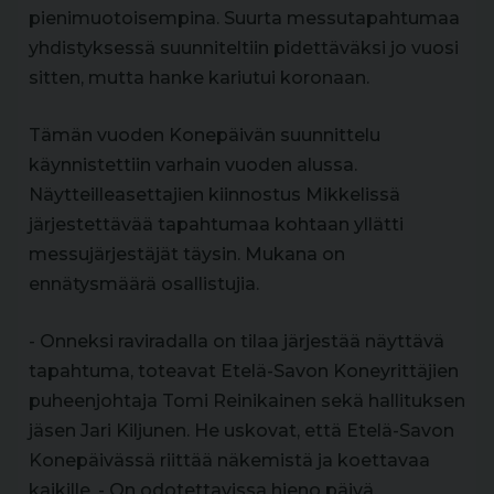
pienimuotoisempina. Suurta messutapahtumaa
yhdistyksessä suunniteltiin pidettäväksi jo vuosi
sitten, mutta hanke kariutui koronaan.
Tämän vuoden Konepäivän suunnittelu
käynnistettiin varhain vuoden alussa.
Näytteilleasettajien kiinnostus Mikkelissä
järjestettävää tapahtumaa kohtaan yllätti
messujärjestäjät täysin. Mukana on
ennätysmäärä osallistujia.
- Onneksi raviradalla on tilaa järjestää näyttävä
tapahtuma, toteavat Etelä-Savon Koneyrittäjien
puheenjohtaja Tomi Reinikainen sekä hallituksen
jäsen Jari Kiljunen. He uskovat, että Etelä-Savon
Konepäivässä riittää näkemistä ja koettavaa
kaikille. - On odotettavissa hieno päivä.