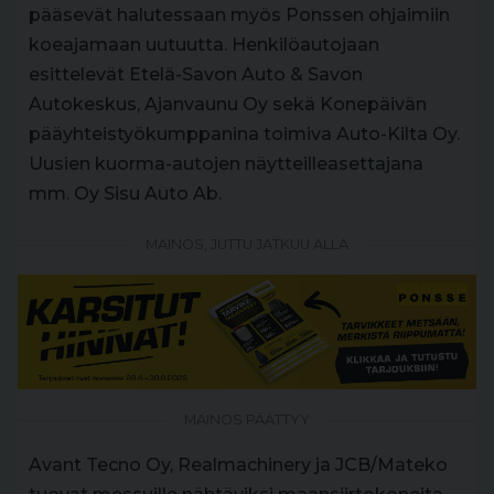
pääsevät halutessaan myös Ponssen ohjaimiin
koeajamaan uutuutta. Henkilöautojaan
esittelevät Etelä-Savon Auto & Savon
Autokeskus, Ajanvaunu Oy sekä Konepäivän
pääyhteistyökumppanina toimiva Auto-Kilta Oy.
Uusien kuorma-autojen näytteilleasettajana
mm. Oy Sisu Auto Ab.
MAINOS, JUTTU JATKUU ALLA
MAINOS PÄÄTTYY
Avant Tecno Oy, Realmachinery ja JCB/Mateko