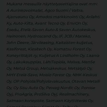
Mukana messuilla näyttelyasettajina ovat mm:
A Aurinkovoimalat, Agco Suomi / Valtra,
Ajanvaunu Oy, Amados markkinointi Oy, Arilahti
Ky, Auto-Kilta, Avant Tecno Oy, EnviOn Oy,
Esedu, Etelä-Savon Auto & Savon Autokeskus,
Heinonen, Hydroscand Oy, IF, JCB / Mateko,
John Deere, Järvileasing, Kaitaisten kuljetus,
Kasiforest, Kiesitech Oy, Komatsu Forest Oy,
Koneyrittäjät ry, Kuljetus A Lindholm Oy, Laania
Oy, Lakukauppias, LähiTapiola, Malwa, MenSe
Oy, Metsä Group, Metsäkeskus, Metsätyö Oy,
MHY Etelä-Savo, Moisio Forest Oy, NHK-Keskus
Oy, OP Pohjola/Pohjolavakuutus, Otavan Metalli
Oy, Oy Sisu Auto Oy, Pewag Nordic Oy, Ponsse
Oyj, ProAgria, ProSilva Oyj, Realmachinery,
Saimaan konepiste, Saimaan Käyttöteräs Oy,