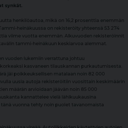
t synkät.
7 uutta henkilöautoa, mikä on 16,2 prosenttia enemmän
Tammi-heinäkuussa on rekisteröity yhteensä 53 274
nttia viime vuotta enemmän. Alkuvuoden rekisteröinnit
aikavälin tammi-heinäkuun keskiarvoa alemmat.
sen vuoden lukemiin verrattuna johtuu
korkeaksi kasvaneen tilauskannan purkautumisesta.
ärä jäi poikkeuksellisen matalaan noin 82 000
ulla uusia autoja rekisteröitiin vuosittain keskimäärin
tien määrän arvioidaan jäävän noin 85 000
auskanta kannattelee vielä lähikuukausina
 on tänä vuonna tehty noin puolet tavanomaista
einäkuussa vireää. Autoliikkeiden käytettyjen autojen