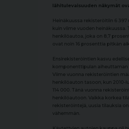
lähitulevaisuuden näkymät ova
Heinäkuussa rekisteröitiin 6 39
kuin viime vuoden heinäkuussa. 
henkilöautoa, joka on 8,7 prose
ovat noin 16 prosenttia pitkän 
Ensirekisteröintien kasvu edelli
komponenttipulan aiheuttaman 
Viime vuonna rekisteröintien mä
henkilöauton tasoon, kun 2010-luv
114 000. Tänä vuonna rekisteröin
henkilöautoon. Vaikka korkea til
rekisteröintejä, uusia tilauksia
vähemmän.
Käytettyjen autojen kauppa oli h