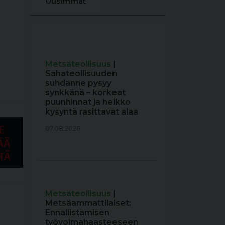
Uusimmat
Metsäteollisuus
|
Sahateollisuuden
suhdanne pysyy
synkkänä – korkeat
puunhinnat ja heikko
kysyntä rasittavat alaa
07.08.2026
Metsäteollisuus
|
Metsäammattilaiset:
Ennallistamisen
työvoimahaasteeseen