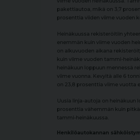
viime vuoden heinäkuussa. Tamm
pakettiautoa, mikä on 3,7 prose
prosenttia viiden viime vuoden 
Heinäkuussa rekisteröitiin yhte
enemmän kuin viime vuoden hein
on alkuvuoden aikana rekisteröi
kuin viime vuoden tammi-heinäku
heinäkuun loppuun mennessä reki
viime vuonna. Kevyitä alle 6 ton
on 23,8 prosenttia viime vuott
Uusia linja-autoja on heinäkuun 
prosenttia vähemmän kuin pitkän
tammi-heinäkuussa.
Henkilöautokannan sähköisty