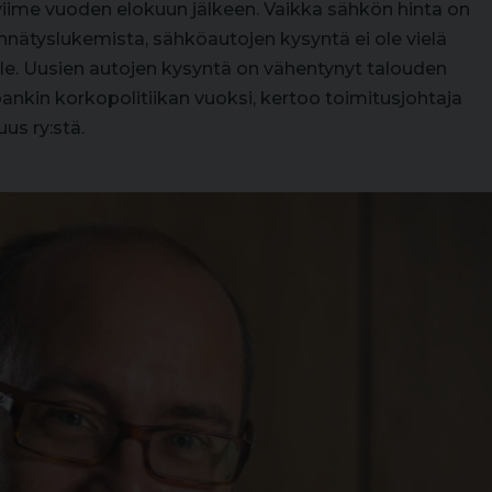
viime vuoden elokuun jälkeen. Vaikka sähkön hinta on
nnätyslukemista, sähköautojen kysyntä ei ole vielä
le. Uusien autojen kysyntä on vähentynyt talouden
kin korkopolitiikan vuoksi, kertoo toimitusjohtaja
uus ry:stä.