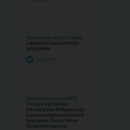
Puutavara-autoilu
| Uusi
tukikohta kasvaneelle
yritykselle
02.08.2026
Metsäkoneurakointi
|
Ponsse vahvistaa
läsnäoloaan Belgiassa ja
Luxemburgissa yhdessä
Machines Forestières
Skyjackin kanssa