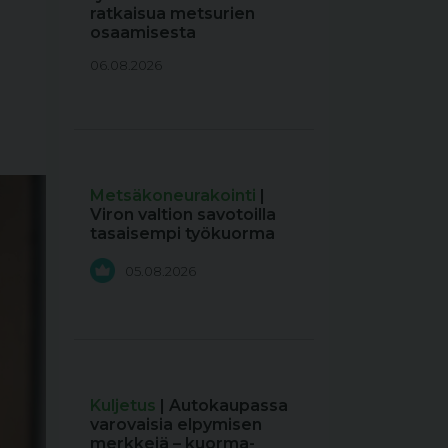
ratkaisua metsurien
osaamisesta
06.08.2026
Metsäkoneurakointi
|
Viron valtion savotoilla
tasaisempi työkuorma
05.08.2026
Kuljetus
| Autokaupassa
varovaisia elpymisen
merkkejä – kuorma-