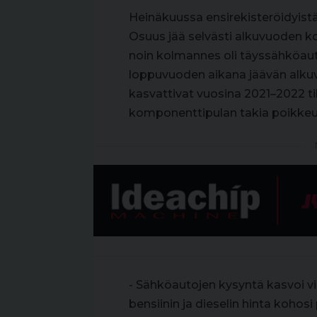
Heinäkuussa ensirekisteröidyistä
Osuus jää selvästi alkuvuoden k
noin kolmannes oli täyssähköau
loppuvuoden aikana jäävän alkuv
kasvattivat vuosina 2021–2022 ti
komponenttipulan takia poikkeuk
- Sähköautojen kysyntä kasvoi vi
bensiinin ja dieselin hinta kohos