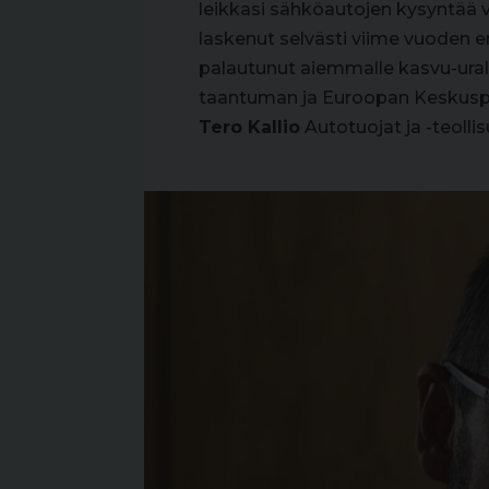
leikkasi sähköautojen kysyntää 
laskenut selvästi viime vuoden e
palautunut aiemmalle kasvu-ural
taantuman ja Euroopan Keskuspan
Tero Kallio
Autotuojat ja -teollis