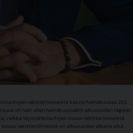
ilöautojen rekisteröinneistä kasvoi heinäkuussa 25,5
 osuus oli näin ollen heinäkuussakin alkuvuoden tapaan
stä, vaikka täyssähköautojen osuus rekisteröinneistä
n osuus rekisteröinneistä on alkuvuoden aikana ollut