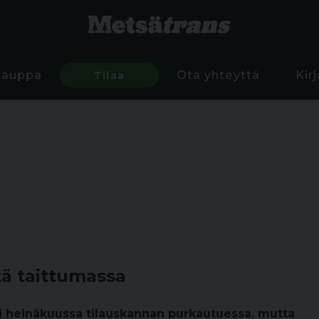
Kauppa
Tilaa
Ota yhteyttä
Kir
ä taittumassa
ui heinäkuussa tilauskannan purkautuessa, mutta