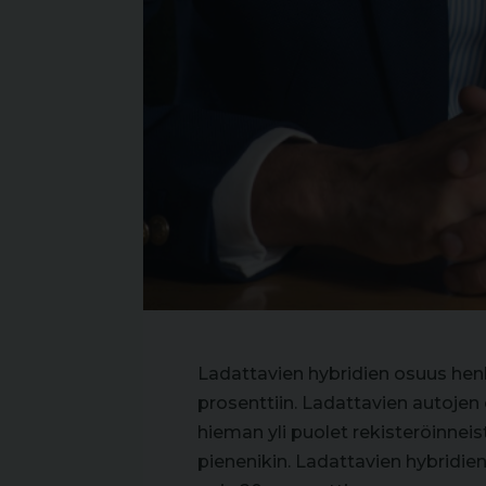
Ladattavien hybridien osuus henk
prosenttiin. Ladattavien autojen
hieman yli puolet rekisteröinnei
pienenikin. Ladattavien hybridie