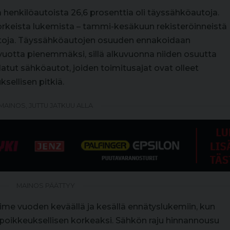
 henkilöautoista 26,6 prosenttia oli täyssähköautoja.
orkeista lukemista – tammi-kesäkuun rekisteröinneistä
toja. Täyssähköautojen osuuden ennakoidaan
uotta pienemmäksi, sillä alkuvuonna niiden osuutta
latut sähköautot, joiden toimitusajat ovat olleet
sellisen pitkiä.
MAINOS, JUTTU JATKUU ALLA
MAINOS PÄÄTTYY
ime vuoden keväällä ja kesällä ennätyslukemiin, kun
i poikkeuksellisen korkeaksi. Sähkön raju hinnannousu