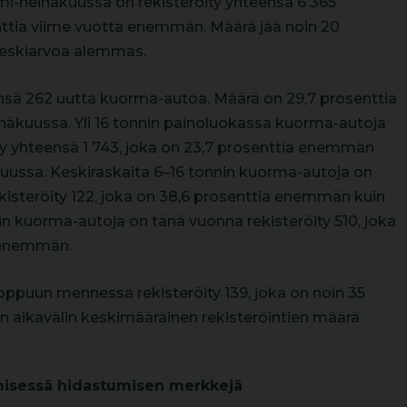
i-heinäkuussa on rekisteröity yhteensä 6 365
nttia viime vuotta enemmän. Määrä jää noin 20
keskiarvoa alemmas.
ensä 262 uutta kuorma-autoa. Määrä on 29,7 prosenttia
äkuussa. Yli 16 tonnin painoluokassa kuorma-autoja
ty yhteensä 1 743, joka on 23,7 prosenttia enemmän
ussa. Keskiraskaita 6–16 tonnin kuorma-autoja on
steröity 122, joka on 38,6 prosenttia enemmän kuin
nin kuorma-autoja on tänä vuonna rekisteröity 510, joka
a enemmän.
loppuun mennessä rekisteröity 139, joka on noin 35
 aikavälin keskimääräinen rekisteröintien määrä
misessä hidastumisen merkkejä