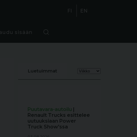
FI
EN
jaudu sisään
Luetuimmat
Puutavara-autoilu
|
Renault Trucks esittelee
uutuuksiaan Power
Truck Show'ssa
03.08.2026