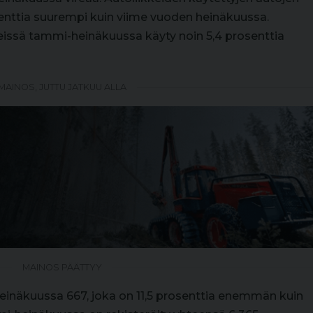
senttia suurempi kuin viime vuoden heinäkuussa.
issä tammi-heinäkuussa käyty noin 5,4 prosenttia
MAINOS, JUTTU JATKUU ALLA
MAINOS PÄÄTTYY
 heinäkuussa 667, joka on 11,5 prosenttia enemmän kuin