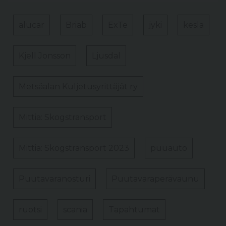
alucar
Briab
ExTe
jyki
kesla
Kjell Jonsson
Ljusdal
Metsäalan Kuljetusyrittäjät ry
Mittia: Skogstransport
Mittia: Skogstransport 2023
puuauto
Puutavaranosturi
Puutavaraperävaunu
ruotsi
scania
Tapahtumat