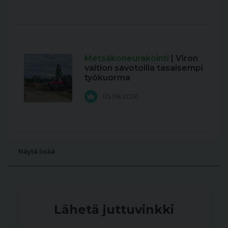
Metsäkoneurakointi
| Viron
valtion savotoilla tasaisempi
työkuorma
05.08.2026
Näytä lisää
Lähetä juttuvinkki