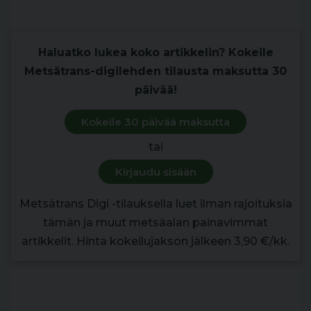
puutavara-autoilijan mielestä tämä on sääli.
Haluatko lukea koko artikkelin? Kokeile
Metsätrans-digilehden tilausta maksutta 30
päivää!
Kokeile 30 päivää maksutta
tai
Kirjaudu sisään
Metsätrans Digi -tilauksella luet ilman rajoituksia
tämän ja muut metsäalan painavimmat
artikkelit. Hinta kokeilujakson jälkeen 3,90 €/kk.