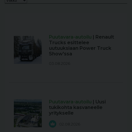
Puutavara-autoilu
| Renault
Trucks esittelee
uutuuksiaan Power Truck
Show'ssa
03.08.2026
Puutavara-autoilu
| Uusi
tukikohta kasvaneelle
yritykselle
02.08.2026