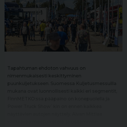
Tapahtuman ehdoton vahvuus on
nimenmukaisesti keskittyminen
puunkuljetukseen. Suomessa Kuljetusmessuilla
mukana ovat luonnollisesti kaikki eri segmentit,
FinnMETKO:ssa pääpaino on konepuolella ja
Power Truck Show`kin on ennen kaikkea
näyttävien autojen näyttely. Aivan Mittiaa
vastaavaa messua ei ole, ja useamman