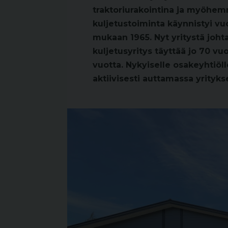
traktoriurakointina ja myöhem
kuljetustoiminta käynnistyi vuo
mukaan 1965. Nyt yritystä joht
kuljetusyritys täyttää jo 70 vuo
vuotta. Nykyiselle osakeyhtiöl
aktiivisesti auttamassa yritykse