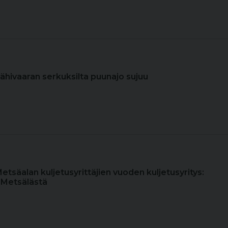
Lähivaaran serkuksilta puunajo sujuu
Metsäalan kuljetusyrittäjien vuoden kuljetusyritys:
 Metsälästä