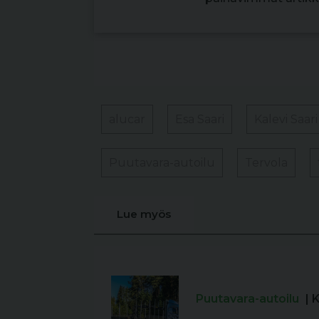
alucar
Esa Saari
Kalevi Saar
Puutavara-autoilu
Tervola
Lue myös
Puutavara-autoilu
| 