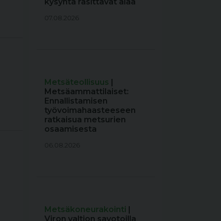
kysyntä rasittavat alaa
07.08.2026
Metsäteollisuus
|
Metsäammattilaiset:
Ennallistamisen
työvoimahaasteeseen
ratkaisua metsurien
osaamisesta
06.08.2026
Metsäkoneurakointi
|
Viron valtion savotoilla