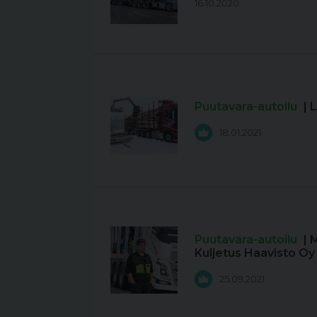
16.10.2020
Puutavara-autoilu
| 
18.01.2021
Puutavara-autoilu
| 
Kuljetus Haavisto Oy
25.09.2021