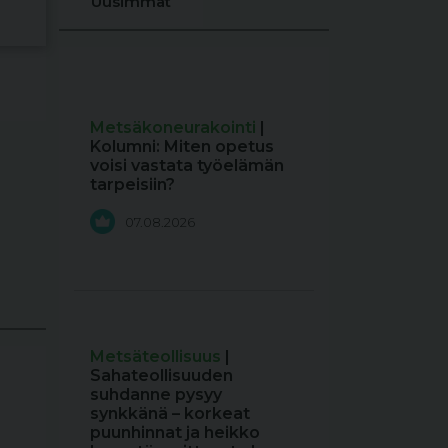
Uusimmat
Metsäkoneurakointi
|
Kolumni: Miten opetus
voisi vastata työelämän
tarpeisiin?
07.08.2026
Metsäteollisuus
|
Sahateollisuuden
suhdanne pysyy
synkkänä – korkeat
puunhinnat ja heikko