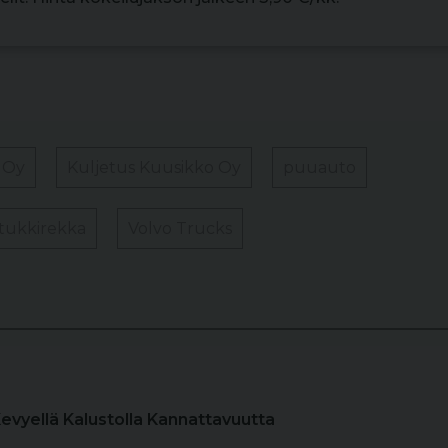
i Oy
Kuljetus Kuusikko Oy
puuauto
tukkirekka
Volvo Trucks
Kevyellä Kalustolla Kannattavuutta