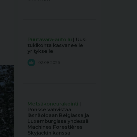
Puutavara-autoilu
| Uusi
tukikohta kasvaneelle
yritykselle
02.08.2026
Metsäkoneurakointi
|
Ponsse vahvistaa
läsnäoloaan Belgiassa ja
Luxemburgissa yhdessä
Machines Forestières
Skyjackin kanssa