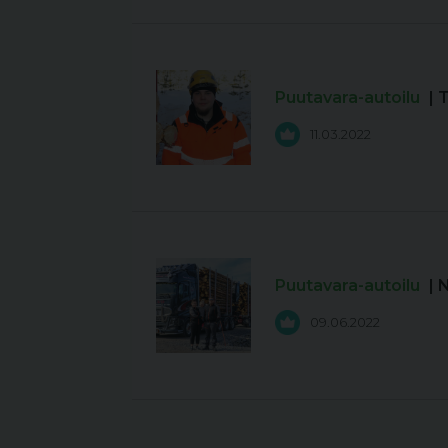
Puutavara-autoilu
| 
11.03.2022
Puutavara-autoilu
| 
09.06.2022