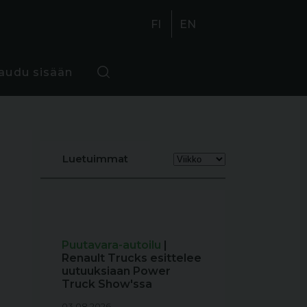
FI
EN
jaudu sisään
Luetuimmat
Puutavara-autoilu
|
Renault Trucks esittelee
uutuuksiaan Power
Truck Show'ssa
03.08.2026