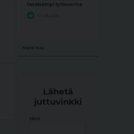
tasaisempi työkuorma
05.08.2026
Näytä lisää
Lähetä
juttuvinkki
Nimi