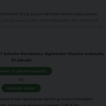
, sittemmin Stora Enson tehtaille Kemiin koko pitkän
li päässä vaan yhden yhtiön lippalakit. Nyt tilanne on
tkin tuntuvat olevan vain helpottuneita, jos urakkaa
a sakkaa, jos yksi tehdas kyykkää, Esa Saari toteaa.
n? Kokeile Metsätrans-digilehden tilausta maksutta
30 päivää!
keile 30 päivää maksutta
tai
Kirjaudu sisään
la luet ilman rajoituksia tämän ja muut metsäalan
lit. Hinta kokeilujakson jälkeen 3,90 €/kk.