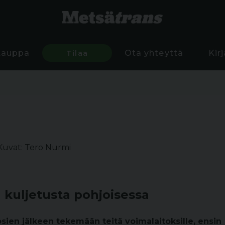
Kauppa
Tilaa
Ota yhteyttä
Kir
Kuvat: Tero Nurmi
 kuljetusta pohjoisessa
osien jälkeen tekemään teitä voimalaitoksille, ensin