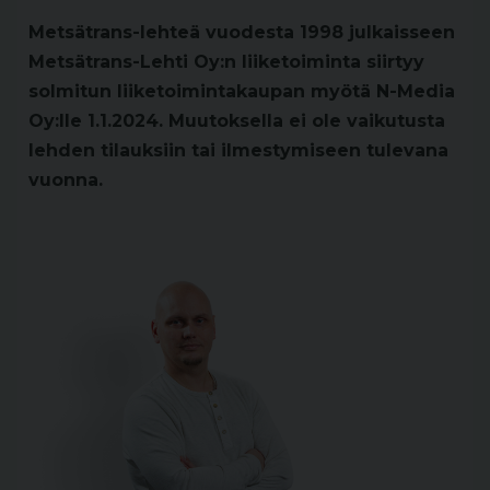
Metsätrans-lehteä vuodesta 1998 julkaisseen
Metsätrans-Lehti Oy:n liiketoiminta siirtyy
solmitun liiketoimintakaupan myötä N-Media
Oy:lle 1.1.2024. Muutoksella ei ole vaikutusta
lehden tilauksiin tai ilmestymiseen tulevana
vuonna.