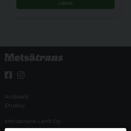
Lähetä
Artikkelit
Etusivu
Metsätrans-Lehti Oy
Asiakaspalvelu