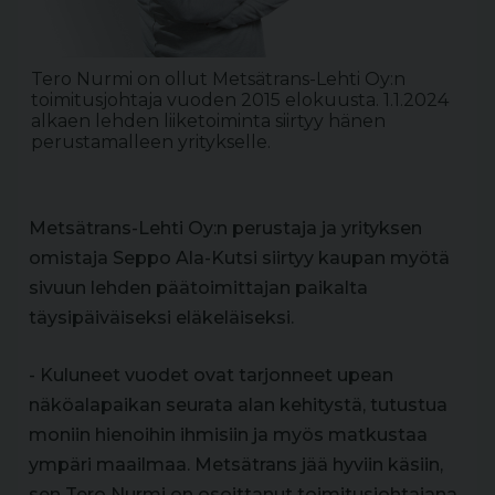
Tero Nurmi on ollut Metsätrans-Lehti Oy:n
toimitusjohtaja vuoden 2015 elokuusta. 1.1.2024
alkaen lehden liiketoiminta siirtyy hänen
perustamalleen yritykselle.
Metsätrans-Lehti Oy:n perustaja ja yrityksen
omistaja Seppo Ala-Kutsi siirtyy kaupan myötä
sivuun lehden päätoimittajan paikalta
täysipäiväiseksi eläkeläiseksi.
- Kuluneet vuodet ovat tarjonneet upean
näköalapaikan seurata alan kehitystä, tutustua
moniin hienoihin ihmisiin ja myös matkustaa
ympäri maailmaa. Metsätrans jää hyviin käsiin,
sen Tero Nurmi on osoittanut toimitusjohtajana