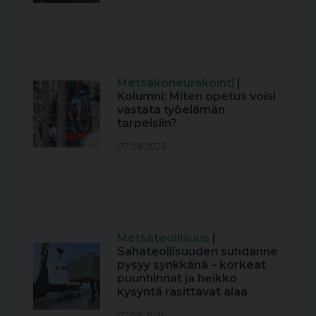
Metsäkoneurakointi
|
Kolumni: Miten opetus voisi
vastata työelämän
tarpeisiin?
07.08.2026
Metsäteollisuus
|
Sahateollisuuden suhdanne
pysyy synkkänä – korkeat
puunhinnat ja heikko
kysyntä rasittavat alaa
07.08.2026