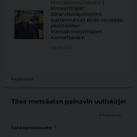
Metsäkoneurakointi
|
Koneyrittäjät:
Sikaruttorajoitusten
kustannukset eivät voi jäädä
yksittäisten
metsäkoneyrittäjien
kannettaviksi
04.08.2026
Näytä lisää
Tilaa metsäalan painavin uutiskirje!
*
Pakollinen
*
Sähköpostiosoite