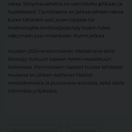
oikea. Siirtymävaihetta on valmisteltu pitkään ja
huolellisesti. Tavoitteena on jatkaa lehden tekoa
kuten tähänkin asti, joten lukijalle tai
mainostajille omistusjärjestely tuskin tulee
näkymään juuri mitenkään, Nurmi jatkaa.
Vuoden 2024 ensimmäinen Metsätrans-lehti
ilmestyy tuttuun tapaan helmi-maaliskuun
taitteessa. Perinteiseen tapaan tuossa lehdessä
mukana on jälleen kattavat tilastot
metsäkoneista ja puutavara-autoista, sekä alalla
toimivista yrityksistä.
liiketoimintakauppa
Metsätrans