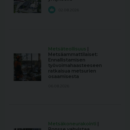
02.08.2026
Metsäteollisuus
|
Metsäammattilaiset:
Ennallistamisen
työvoimahaasteeseen
ratkaisua metsurien
osaamisesta
06.08.2026
Metsäkoneurakointi
|
Ponsse vahvistaa