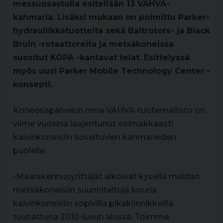
messuosastolla esitellään 13 VAHVA-
kahmaria. Lisäksi mukaan on poimittu Parker-
hydrauliikkatuotteita sekä Baltrotors- ja Black
Bruin -rotaattoreita ja metsäkoneissa
suositut KOPA -kantavat telat. Esittelyssä
myös uusi Parker Mobile Technology Center -
konsepti.
Koneosapalvelun oma VAHVA-tuotemallisto on
viime vuosina laajentunut voimakkaasti
kaivinkoneisiin soveltuvien kahmareiden
puolelle.
-Maarakennusyrittäjät alkoivat kysellä meidän
metsäkoneisiin suunniteltuja kouria
kaivinkoneisiin sopivilla pikakiinnikkeillä
tuunattuna 2010-luvun alussa. Toimme