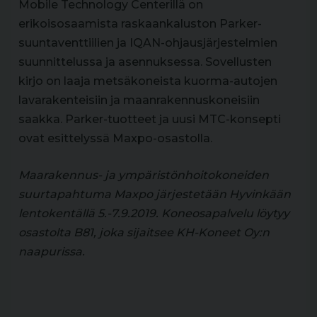
Mobile Technology Centerillä on
erikoisosaamista raskaankaluston Parker-
suuntaventtiilien ja IQAN-ohjausjärjestelmien
suunnittelussa ja asennuksessa. Sovellusten
kirjo on laaja metsäkoneista kuorma-autojen
lavarakenteisiin ja maanrakennuskoneisiin
saakka. Parker-tuotteet ja uusi MTC-konsepti
ovat esittelyssä Maxpo-osastolla.
Maarakennus- ja ympäristönhoitokoneiden
suurtapahtuma Maxpo järjestetään Hyvinkään
lentokentällä 5.-7.9.2019. Koneosapalvelu löytyy
osastolta B81, joka sijaitsee KH-Koneet Oy:n
naapurissa.