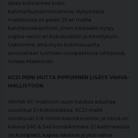
lähes kolmannes koko
kahmarituotannostamme. Nykyisessä
mallistossa on peräti 25 eri mallia
kaivinkonekäyttöön, joten jokaiselle löytyy
sopiva versio eri kokoluokkiin ja kiinnityksiin.
Uskomme, että myös kotimaisuutta
arvostetaan tuotteen ostopäätöstä tehtäessä,
toteaa Makkonen.
KC21 PIENI MUTTA PIPPURINEN LISÄYS VAHVA-
MALLISTOON
VAHVA KC-malliston uusin tulokas edustaa
suosittua 21-kokoluokkaa. KC21-mallit
soveltuvat 5-8 tonnin kaivinkoneisiin, ja niissä on
kätevä S40 & S45 kombikiinnike. 21-kahmareissa
on kompakti, kapea rakenne ja yksi vahva