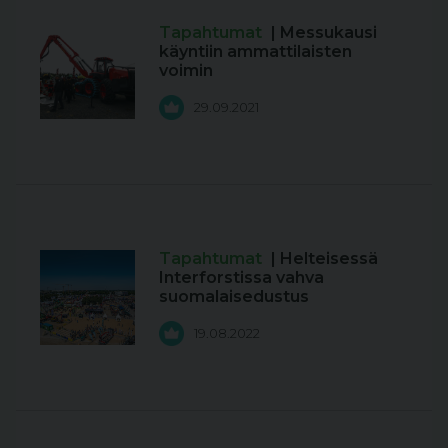
Tapahtumat
| Messukausi
käyntiin ammattilaisten
voimin
29.09.2021
Tapahtumat
| Helteisessä
Interforstissa vahva
suomalaisedustus
19.08.2022