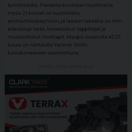
työntötanko. Pienestä koostaan huolimatta
myös 21-kourat on suunniteltu
ammattilaiskäyttöön, ja laadun takeena on mm.
erikoisluja teräs, koneistetut tappilinjat ja
mustanitratut niveltapit. Maxpo-osastolla KC21-
koura on nähtävillä Yanmar Vio50-
kaivukoneeseen asennettuna.
MAINOS, JUTTU JATKUU ALLA