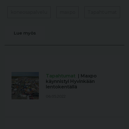
koneosapalvelu
maxpo
Tapahtumat
Lue myös
Tapahtumat
| Maxpo
käynnistyi Hyvinkään
lentokentällä
06.05.2022