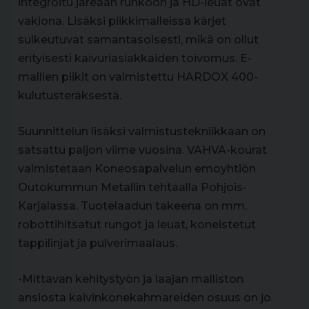
integroitu järeään runkoon ja HD-leuat ovat
vakiona. Lisäksi piikkimalleissa kärjet
sulkeutuvat samantasoisesti, mikä on ollut
erityisesti kaivuriasiakkaiden toivomus. E-
mallien piikit on valmistettu HARDOX 400-
kulutusteräksestä.
Suunnittelun lisäksi valmistustekniikkaan on
satsattu paljon viime vuosina. VAHVA-kourat
valmistetaan Koneosapalvelun emoyhtiön
Outokummun Metallin tehtaalla Pohjois-
Karjalassa. Tuotelaadun takeena on mm.
robottihitsatut rungot ja leuat, koneistetut
tappilinjat ja pulverimaalaus.
-Mittavan kehitystyön ja laajan malliston
ansiosta kaivinkonekahmareiden osuus on jo