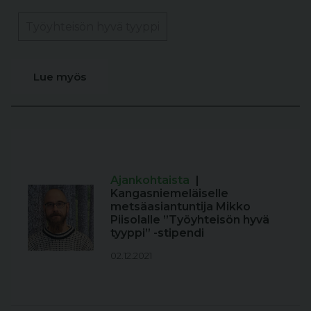
Työyhteisön hyvä tyyppi
Lue myös
Ajankohtaista
|
Kangasniemeläiselle
metsäasiantuntija Mikko
Piisolalle ”Työyhteisön hyvä
tyyppi” -stipendi
02.12.2021