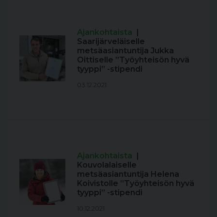
Ajankohtaista
|
Saarijärveläiselle
metsäasiantuntija Jukka
Oittiselle ”Työyhteisön hyvä
tyyppi” -stipendi
03.12.2021
Ajankohtaista
|
Kouvolalaiselle
metsäasiantuntija Helena
Koivistolle ”Työyhteisön hyvä
tyyppi” -stipendi
10.12.2021