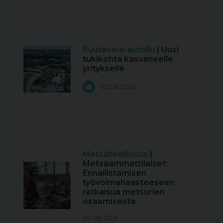
Puutavara-autoilu
| Uusi
tukikohta kasvaneelle
yritykselle
02.08.2026
Metsäteollisuus
|
Metsäammattilaiset:
Ennallistamisen
työvoimahaasteeseen
ratkaisua metsurien
osaamisesta
06.08.2026