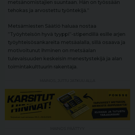
metsänomistajien suuntaan. Hän on työssään
tehokas ja arvostettu työntekijä.”
Metsämiesten Säätiö haluaa nostaa
”Työyhteisön hyvä tyyppi”-stipendillä esille arjen
työyhteisösankareita metsäalalla, sillä osaava ja
motivoitunut ihminen on metsäalan
tulevaisuuden keskeisin menestystekijä ja alan
toimintakulttuurin rakentaja.
MAINOS, JUTTU JATKUU ALLA
MAINOS PÄÄTTYY