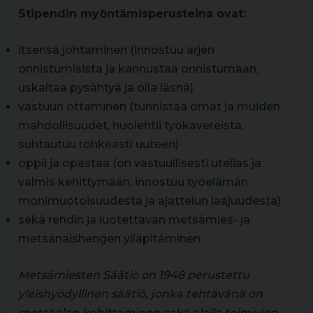
Stipendin myöntämisperusteina ovat:
itsensä johtaminen (innostuu arjen
onnistumisista ja kannustaa onnistumaan,
uskaltaa pysähtyä ja olla läsnä)
vastuun ottaminen (tunnistaa omat ja muiden
mahdollisuudet, huolehtii työkavereista,
suhtautuu rohkeasti uuteen)
oppii ja opastaa (on vastuullisesti utelias ja
valmis kehittymään, innostuu työelämän
monimuotoisuudesta ja ajattelun laajuudesta)
sekä rehdin ja luotettavan metsämies- ja
metsänaishengen ylläpitäminen
Metsämiesten Säätiö on 1948 perustettu
yleishyödyllinen säätiö, jonka tehtävänä on
metsäalan kehittäminen sekä alalla toimivien