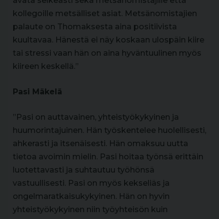
avata selkeästi sekä metsänomistajille että
kollegoille metsälliset asiat. Metsänomistajien
palaute on Thomaksesta aina positiivista
kuultavaa. Hänestä ei näy koskaan ulospäin kiire
tai stressi vaan hän on aina hyväntuulinen myös
kiireen keskellä.”
Pasi Mäkelä
”Pasi on auttavainen, yhteistyökykyinen ja
huumorintajuinen. Hän työskentelee huolellisesti,
ahkerasti ja itsenäisesti. Hän omaksuu uutta
tietoa avoimin mielin. Pasi hoitaa työnsä erittäin
luotettavasti ja suhtautuu työhönsä
vastuullisesti. Pasi on myös kekseliäs ja
ongelmaratkaisukykyinen. Hän on hyvin
yhteistyökykyinen niin työyhteisön kuin