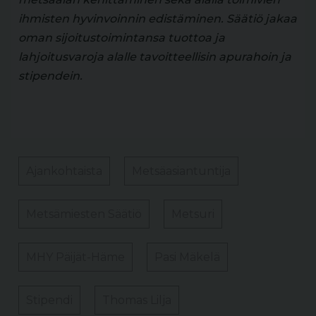
ihmisten hyvinvoinnin edistäminen. Säätiö jakaa
oman sijoitustoimintansa tuottoa ja
lahjoitusvaroja alalle tavoitteellisin apurahoin ja
stipendein.
Ajankohtaista
Metsäasiantuntija
Metsämiesten Säätiö
Metsuri
MHY Päijät-Häme
Pasi Mäkelä
Stipendi
Thomas Lilja