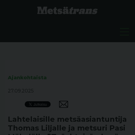
Ajankohtaista
27.09.2025
Lahtelaisille metsäasiantuntija
Thomas Liljalle ja metsuri Pasi