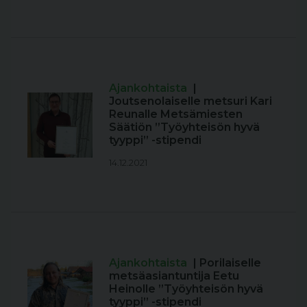
Ajankohtaista
|
Joutsenolaiselle metsuri Kari
Reunalle Metsämiesten
Säätiön ”Työyhteisön hyvä
tyyppi” -stipendi
14.12.2021
Ajankohtaista
| Porilaiselle
metsäasiantuntija Eetu
Heinolle ”Työyhteisön hyvä
tyyppi” -stipendi