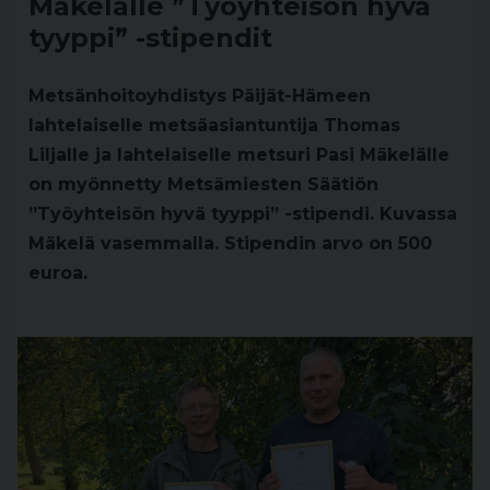
Mäkelälle ”Työyhteisön hyvä
tyyppi” -stipendit
Metsänhoitoyhdistys Päijät-Hämeen
lahtelaiselle metsäasiantuntija Thomas
Liljalle ja lahtelaiselle metsuri Pasi Mäkelälle
on myönnetty Metsämiesten Säätiön
”Työyhteisön hyvä tyyppi” -stipendi. Kuvassa
Mäkelä vasemmalla. Stipendin arvo on 500
euroa.