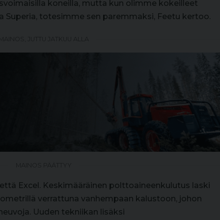
voimaisilla koneilla, mutta kun olimme kokeilleet
 Superia, totesimme sen paremmaksi, Feetu kertoo.
MAINOS, JUTTU JATKUU ALLA
MAINOS PÄÄTTYY
 että Excel. Keskimääräinen polttoaineenkulutus laski
ilometrillä verrattuna vanhempaan kalustoon, johon
euvoja. Uuden tekniikan lisäksi