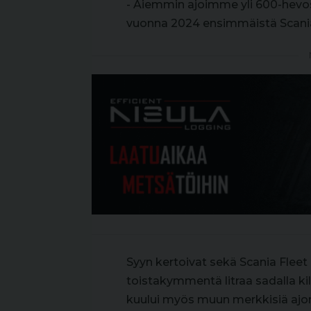
- Aiemmin ajoimme yli 600-hevos
vuonna 2024 ensimmäistä Scania
Syyn kertoivat sekä Scania Fleet
toistakymmentä litraa sadalla k
kuului myös muun merkkisiä ajon