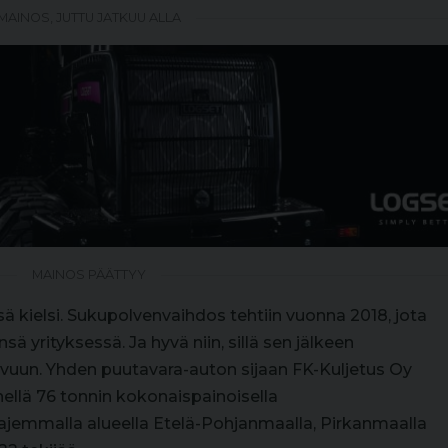
MAINOS, JUTTU JATKUU ALLA
MAINOS PÄÄTTYY
n isä kielsi. Sukupolvenvaihdos tehtiin vuonna 2018, jota
sä yrityksessä. Ja hyvä niin, sillä sen jälkeen
svuun. Yhden puutavara-auton sijaan FK-Kuljetus Oy
ellä 76 tonnin kokonaispainoisella
aajemmalla alueella Etelä-Pohjanmaalla, Pirkanmaalla