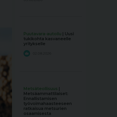
Puutavara-autoilu
| Uusi
tukikohta kasvaneelle
yritykselle
02.08.2026
Metsäteollisuus
|
Metsäammattilaiset:
Ennallistamisen
työvoimahaasteeseen
ratkaisua metsurien
osaamisesta