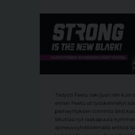
Tietysti Feetu teki juuri niin kui
ennen Feetu oli työskennellyt isän
perheyrityksen toiminta lähti ka
liikuttaa nyt raakapuuta kymmen
ajoneuvoyhdistelmällä entistä l