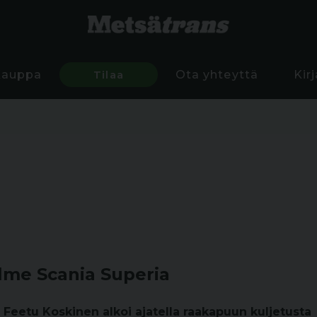
Kauppa
Tilaa
Ota yhteyttä
Kir
olme Scania Superia
 Feetu Koskinen alkoi ajatella raakapuun kuljetusta