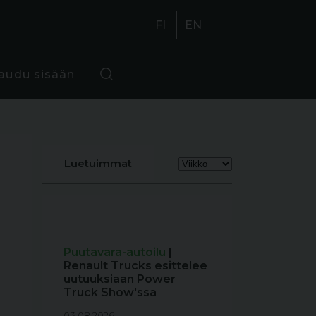
FI
EN
jaudu sisään
Luetuimmat
Puutavara-autoilu
|
Renault Trucks esittelee
uutuuksiaan Power
Truck Show'ssa
03.08.2026