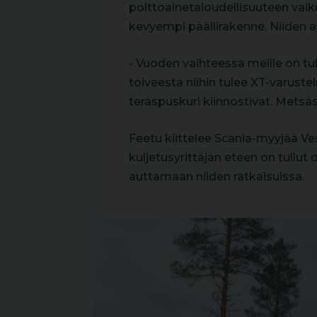
polttoainetaloudellisuuteen va
kevyempi päällirakenne. Niiden av
- Vuoden vaihteessa meille on tu
toiveesta niihin tulee XT-varust
teräspuskuri kiinnostivat. Metsä
Feetu kiittelee Scania-myyjää Ve
kuljetusyrittäjän eteen on tull
auttamaan niiden ratkaisuissa.