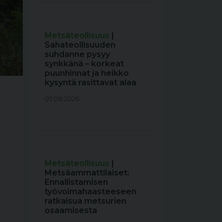
Metsäteollisuus
|
Sahateollisuuden
suhdanne pysyy
synkkänä – korkeat
puunhinnat ja heikko
kysyntä rasittavat alaa
07.08.2026
Metsäteollisuus
|
Metsäammattilaiset:
Ennallistamisen
työvoimahaasteeseen
ratkaisua metsurien
osaamisesta