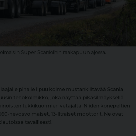
oimaisiin Super Scanioihin raakapuun ajossa.
laajalle pihalle lipuu kolme mustankiiltävää Scania
uusin tehokolmikko, joka näyttää pikasilmäyksellä
painoisten tukkikuormien vetäjältä. Niiden konepeltien
560-hevosvoimaiset, 13-litraiset moottorit. Ne ovat
autoissa tavallisesti.