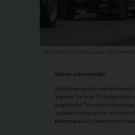
FK-Kuljetus luottaa uusiin 560-hevosv
Vaihto pienempään
Soinilaisen puutavaraterminaalin 
Superia. Ne ovat FK-Kuljetuksen 
tyypilliseltä 76 tonnin kokonais
suojassa tahtia lyövät kuitenkin 
pienempiä kuin järeimmissä tukki