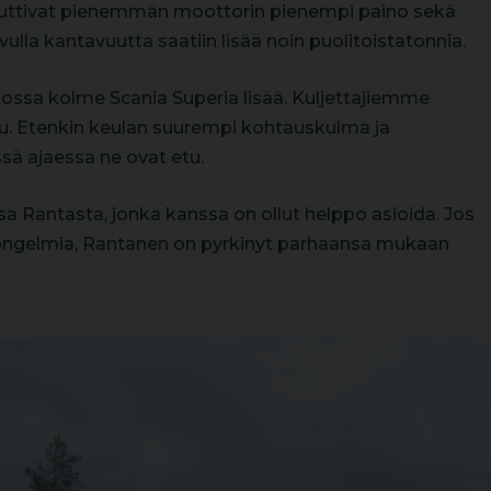
ikuttivat pienemmän moottorin pienempi paino sekä
ulla kantavuutta saatiin lisää noin puolitoistatonnia.
lossa kolme Scania Superia lisää. Kuljettajiemme
elu. Etenkin keulan suurempi kohtauskulma ja
ssä ajaessa ne ovat etu.
sa Rantasta, jonka kanssa on ollut helppo asioida. Jos
ut ongelmia, Rantanen on pyrkinyt parhaansa mukaan