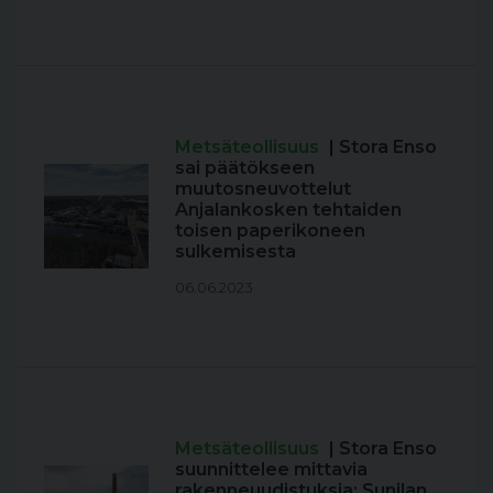
Metsäteollisuus
| Stora Enso
sai päätökseen
muutosneuvottelut
Anjalankosken tehtaiden
toisen paperikoneen
sulkemisesta
06.06.2023
Metsäteollisuus
| Stora Enso
suunnittelee mittavia
rakenneuudistuksia: Sunilan