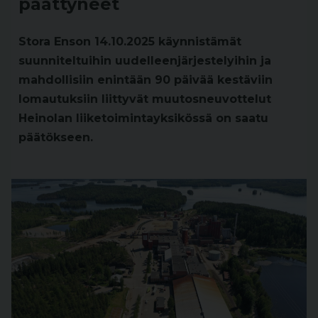
päättyneet
Stora Enson 14.10.2025 käynnistämät
suunniteltuihin uudelleenjärjestelyihin ja
mahdollisiin enintään 90 päivää kestäviin
lomautuksiin liittyvät muutosneuvottelut
Heinolan liiketoimintayksikössä on saatu
päätökseen.