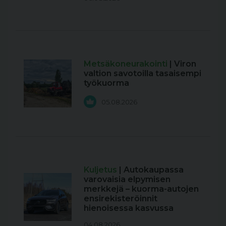
Metsäkoneurakointi
| Viron
valtion savotoilla tasaisempi
työkuorma
05.08.2026
Kuljetus
| Autokaupassa
varovaisia elpymisen
merkkejä – kuorma-autojen
ensirekisteröinnit
hienoisessa kasvussa
04.08.2026