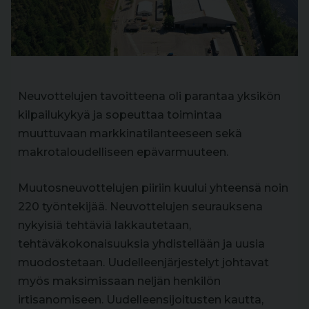
Neuvottelujen tavoitteena oli parantaa yksikön
kilpailukykyä ja sopeuttaa toimintaa
muuttuvaan markkinatilanteeseen sekä
makrotaloudelliseen epävarmuuteen.
Muutosneuvottelujen piiriin kuului yhteensä noin
220 työntekijää. Neuvottelujen seurauksena
nykyisiä tehtäviä lakkautetaan,
tehtäväkokonaisuuksia yhdistellään ja uusia
muodostetaan. Uudelleenjärjestelyt johtavat
myös maksimissaan neljän henkilön
irtisanomiseen. Uudelleensijoitusten kautta,