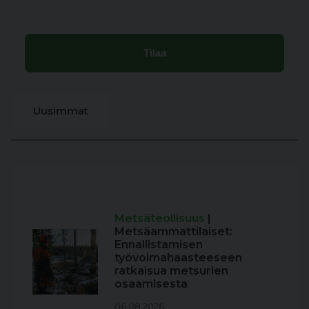
Uusimmat
Metsäteollisuus
|
Metsäammattilaiset:
Ennallistamisen
työvoimahaasteeseen
ratkaisua metsurien
osaamisesta
06.08.2026