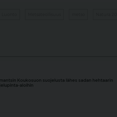
Luonto
Metsäteollisuus
metso
Natura 2
lomantsin Koukosuon suojelusta lähes sadan hehtaarin
jelupinta-aloihin