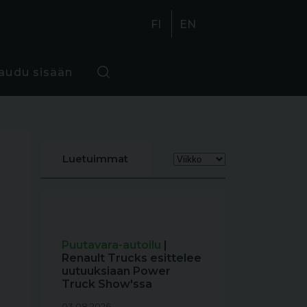
FI
EN
jaudu sisään
Luetuimmat
Puutavara-autoilu
|
Renault Trucks esittelee
uutuuksiaan Power
Truck Show'ssa
03.08.2026