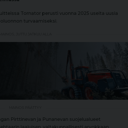
tteissa Tornator perusti vuonna 2025 useita uusia
uoluonnon turvaamiseksi.
MAINOS, JUTTU JATKUU ALLA
MAINOS PÄÄTTYY
gan Pirttinevan ja Punanevan suojelualueet
taarin laajuisen, valtakunnallisesti arvokkaan