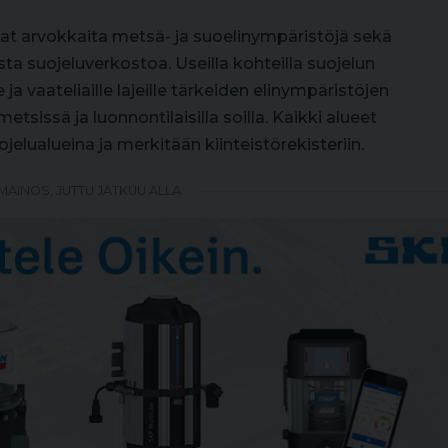
vat arvokkaita metsä- ja suoelinympäristöjä sekä
ista suojeluverkostoa. Useilla kohteilla suojelun
a vaateliaille lajeille tärkeiden elinympäristöjen
etsissä ja luonnontilaisilla soilla. Kaikki alueet
elualueina ja merkitään kiinteistörekisteriin.
MAINOS, JUTTU JATKUU ALLA