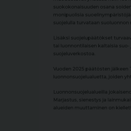
suokokonaisuuden osana soiden
monipuolisia suoelinympäristöjä, k
suojelulla turvataan suoluonnon 
Lisäksi suojelupäätökset turvaav
tai luonnontilaisen kaltaisia suo
suojeluverkostoa.
Vuoden 2025 päätösten jälkeen T
luonnonsuojelualuetta, joiden yh
Luonnonsuojelualueilla jokaisen
Marjastus, sienestys ja lainmuka
alueiden muuttaminen on kiellett