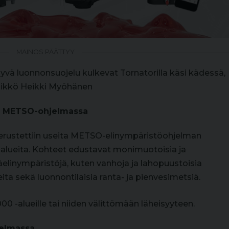
MAINOS PÄÄTTYY
syvä luonnonsuojelu kulkevat Tornatorilla käsi kädessä,
likkö Heikki Myöhänen
lu METSO-ohjelmassa
erustettiin useita METSO-elinympäristöohjelman
alueita. Kohteet edustavat monimuotoisia ja
äelinympäristöjä, kuten vanhoja ja lahopuustoisia
ita sekä luonnontilaisia ranta- ja pienvesimetsiä.
00 -alueille tai niiden välittömään läheisyyteen.
jelmassa