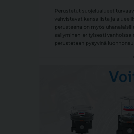
Perustetut suojelualueet turvaa
vahvistavat kansallista ja alueell
perusteena on myös uhanalaisille j
säilyminen, erityisesti vanhoissa m
perustetaan pysyvinä luonnonsuoj