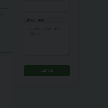
000
Juttuvinkki
Lähetä