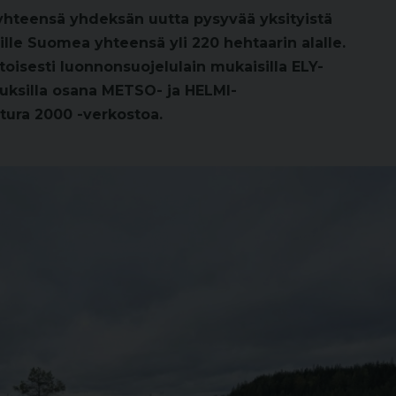
yhteensä yhdeksän uutta pysyvää yksityistä
ille Suomea yhteensä yli 220 hehtaarin alalle.
oisesti luonnonsuojelulain mukaisilla ELY-
muksilla osana METSO- ja HELMI-
tura 2000 -verkostoa.