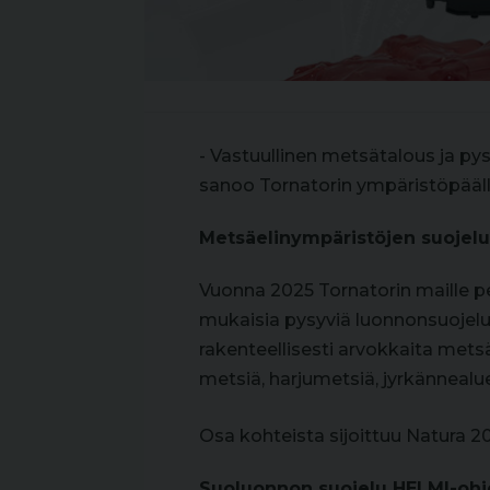
- Vastuullinen metsätalous ja py
sanoo Tornatorin ympäristöpääl
Metsäelinympäristöjen suoje
Vuonna 2025 Tornatorin maille p
mukaisia pysyviä luonnonsuojelu
rakenteellisesti arvokkaita mets
metsiä, harjumetsiä, jyrkännealue
Osa kohteista sijoittuu Natura 20
Suoluonnon suojelu HELMI-oh