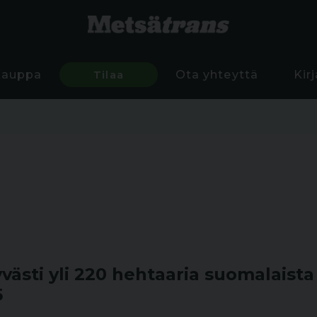
Kauppa
Tilaa
Ota yhteyttä
Kir
yvästi yli 220 hehtaaria suomalaista
5