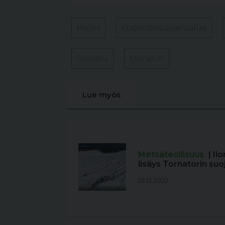
Helmi
Luonnonsuojelualue
Suojelu
tornator
Lue myös
Metsäteollisuus
| I
lisäys Tornatorin suo
01.12.2022