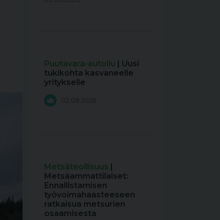
Puutavara-autoilu
| Uusi
tukikohta kasvaneelle
yritykselle
02.08.2026
Metsäteollisuus
|
Metsäammattilaiset:
Ennallistamisen
työvoimahaasteeseen
ratkaisua metsurien
osaamisesta