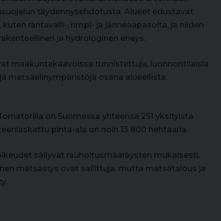
suojelun täydennysehdotusta. Alueet edustavat
uten rantavalli-, rimpi- ja jänneaapasoita, ja niiden
rakenteellinen ja hydrologinen eheys.
at maakuntakaavoissa tunnistettuja, luonnontilaisia
- ja metsäelinympäristöjä osana alueellista
ornatorilla on Suomessa yhteensä 251 yksityistä
teenlaskettu pinta-ala on noin 13 800 hehtaaria.
oikeudet säilyvät rauhoitusmääräysten mukaisesti.
inen metsästys ovat sallittuja, mutta metsätalous ja
y.