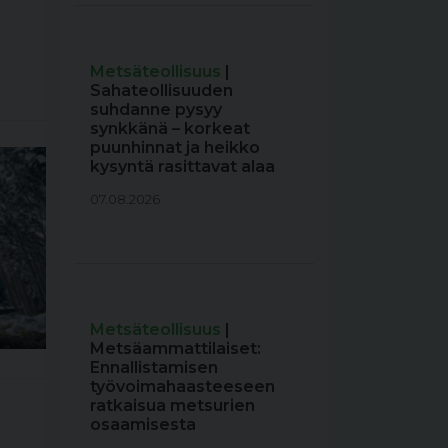
Metsäteollisuus
|
Sahateollisuuden
suhdanne pysyy
synkkänä – korkeat
puunhinnat ja heikko
kysyntä rasittavat alaa
07.08.2026
Metsäteollisuus
|
Metsäammattilaiset:
Ennallistamisen
työvoimahaasteeseen
ratkaisua metsurien
osaamisesta