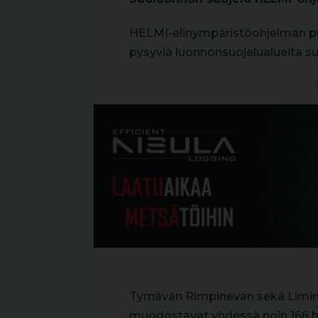
HELMI-elinympäristöohjelman pui
pysyviä luonnonsuojelualueita s
Tyrnävän Rimpinevan sekä Limin
muodostavat yhdessä noin 166 heh