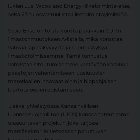
lukien uusi Wood and Energy -liiketoiminta-alue,
sekä 23 tulosvastuullista liiketoimintayksikköä.
Stora Enso on toista vuotta peräkkäin CDP:n
ilmastonmuutoksen A-listalla, mikä korostaa
vahvaa läpinäkyvyyttä ja suorituskykyä
ilmastotoimissamme. Tämä tunnustus
vahvistaa sitoutumisemme kestävään kasvuun:
päästöjen vähentämiseen, uusiutuvien
materiaalien innovaatioihin ja biopohjaisen
kiertotalouden edistämiseen.
Lisäksi yhteistyössä Kansainvälisen
luonnonsuojeluliiton (IUCN) kanssa toteutimme
uraauurtavan projektin, joka tarjoaa
metsäsektorille tieteeseen perustuvan
kehyksen positiivisen