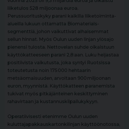
vuonna 2025 oli 9,3 miljardia euroa ja oikaistu
liiketulos 528 miljoonaa euroa.
Perussuorituskyky parani kaikilla liiketoiminta-
alueilla lukuun ottamatta Biomaterials-
segmenttiä, johon vaikuttivat alhaisemmat
sellun hinnat. Myös Oulun uuden linjan ylösajo
pienensi tulosta. Nettovelan suhde oikaistuun
käyttökatteeseen parani 2,8:aan. Luku heijastaa
positiivista vaikutusta, joka syntyi Ruotsissa
toteutetusta noin 175 000 hehtaarin
metsäomaisuuden, arvoltaan 900 miljoonan
euron, myynnistä. Käyttökatteen paranemista
tukivat myös pitkäjänteinen keskittyminen
rahavirtaan ja kustannuskilpailukykyyn.
Operatiivisesti etenimme Oulun uuden
kuluttajapakkauskartonkilinjan käyttöönotossa,