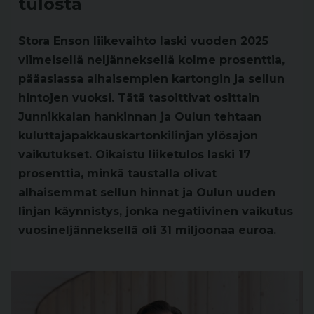
tulosta
Stora Enson liikevaihto laski vuoden 2025
viimeisellä neljänneksellä kolme prosenttia,
pääasiassa alhaisempien kartongin ja sellun
hintojen vuoksi. Tätä tasoittivat osittain
Junnikkalan hankinnan ja Oulun tehtaan
kuluttajapakkauskartonkilinjan ylösajon
vaikutukset. Oikaistu liiketulos laski 17
prosenttia, minkä taustalla olivat
alhaisemmat sellun hinnat ja Oulun uuden
linjan käynnistys, jonka negatiivinen vaikutus
vuosineljänneksellä oli 31 miljoonaa euroa.