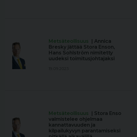
Metsäteollisuus
| Annica
Bresky jättää Stora Enson,
Hans Sohlström nimitetty
uudeksi toimitusjohtajaksi
19.09.2023
Metsäteollisuus
| Stora Enso
valmistelee ohjelmaa
kannattavuuden ja
kilpailukyvyn parantamiseksi
pitkällä aikavälillä