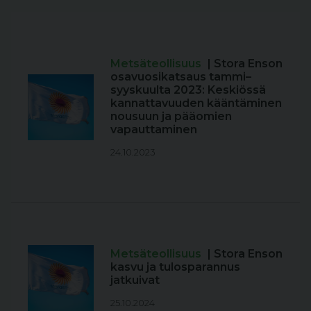
Metsäteollisuus
| Stora Enson
osavuosikatsaus tammi–
syyskuulta 2023: Keskiössä
kannattavuuden kääntäminen
nousuun ja pääomien
vapauttaminen
24.10.2023
Metsäteollisuus
| Stora Enson
kasvu ja tulosparannus
jatkuivat
25.10.2024