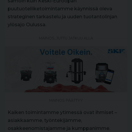
samoin kuin Keski-Euroopan
puutuoteliiketoimintamme käynnissä oleva
strateginen tarkastelu ja uuden tuotantolinjan
ylösajo Oulussa.
MAINOS, JUTTU JATKUU ALLA
MAINOS PÄÄTTYY
Kaiken toimintamme ytimessä ovat ihmiset –
asiakkaamme, työntekijämme,
osakkeenomistajamme ja kumppanimme.