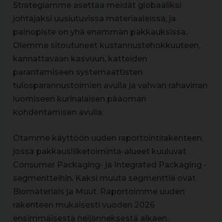
Strategiamme asettaa meidät globaaliksi
johtajaksi uusiutuvissa materiaaleissa, ja
painopiste on yhä enemmän pakkauksissa.
Olemme sitoutuneet kustannustehokkuuteen,
kannattavaan kasvuun, katteiden
parantamiseen systemaattisten
tulosparannustoimien avulla ja vahvan rahavirran
luomiseen kurinalaisen pääoman
kohdentamisen avulla.
Otamme käyttöön uuden raportointirakenteen,
jossa pakkausliiketoiminta-alueet kuuluvat
Consumer Packaging- ja Integrated Packaging -
segmentteihin. Kaksi muuta segmenttiä ovat
Biomaterials ja Muut. Raportoimme uuden
rakenteen mukaisesti vuoden 2026
ensimmäisestä neljänneksestä alkaen.