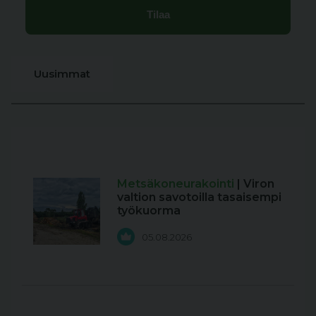
Uusimmat
Metsäkoneurakointi
| Viron
valtion savotoilla tasaisempi
työkuorma
05.08.2026