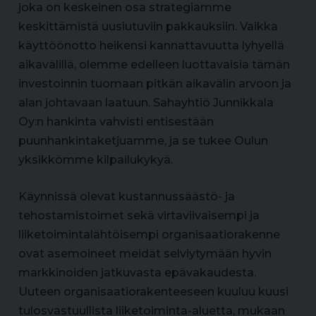
joka on keskeinen osa strategiamme
keskittämistä uusiutuviin pakkauksiin. Vaikka
käyttöönotto heikensi kannattavuutta lyhyellä
aikavälillä, olemme edelleen luottavaisia tämän
investoinnin tuomaan pitkän aikavälin arvoon ja
alan johtavaan laatuun. Sahayhtiö Junnikkala
Oy:n hankinta vahvisti entisestään
puunhankintaketjuamme, ja se tukee Oulun
yksikkömme kilpailukykyä.
Käynnissä olevat kustannussäästö- ja
tehostamistoimet sekä virtaviivaisempi ja
liiketoimintalähtöisempi organisaatiorakenne
ovat asemoineet meidät selviytymään hyvin
markkinoiden jatkuvasta epävakaudesta.
Uuteen organisaatiorakenteeseen kuuluu kuusi
tulosvastuullista liiketoiminta-aluetta, mukaan