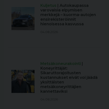
Kuljetus
| Autokaupassa
varovaisia elpymisen
merkkejä – kuorma-autojen
ensirekisteröinnit
hienoisessa kasvussa
04.08.2026
Metsäkoneurakointi
|
Koneyrittäjät:
Sikaruttorajoitusten
kustannukset eivät voi jäädä
yksittäisten
metsäkoneyrittäjien
kannettaviksi
04.08.2026