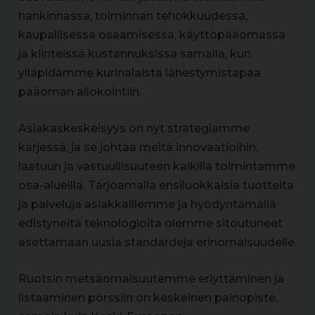
hankinnassa, toiminnan tehokkuudessa,
kaupallisessa osaamisessa, käyttöpääomassa
ja kiinteissä kustannuksissa samalla, kun
ylläpidämme kurinalaista lähestymistapaa
pääoman allokointiin.
Asiakaskeskeisyys on nyt strategiamme
kärjessä, ja se johtaa meitä innovaatioihin,
laatuun ja vastuullisuuteen kaikilla toimintamme
osa-alueilla. Tarjoamalla ensiluokkaisia tuotteita
ja palveluja asiakkaillemme ja hyödyntämällä
edistyneitä teknologioita olemme sitoutuneet
asettamaan uusia standardeja erinomaisuudelle.
Ruotsin metsäomaisuutemme eriyttäminen ja
listaaminen pörssiin on keskeinen painopiste,