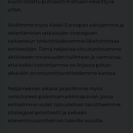
suurin listattu puhtaasti metsään keskittyvä
yritys.
Aloitimme myös Keski-Euroopan sahojemme ja
rakentamisen ratkaisujen strategisen
tarkastelun terävöittääksemme liiketoimintaa
entisestään. Tämä heijastaa sitoutumistamme
aktiiviseen omaisuuden hallintaan ja varmistaa,
että kaikki toimintamme on linjassa pitkän
aikavälin arvonluontitavoitteidemme kanssa.
Neljänneksen aikana järjestimme myös
onnistuneen pääomamarkkinapäivän, jossa
esittelimme uudet taloudelliset tavoitteemme,
strategiset prioriteetit ja selkeän
etenemissuunnitelman tuleville vuosille.