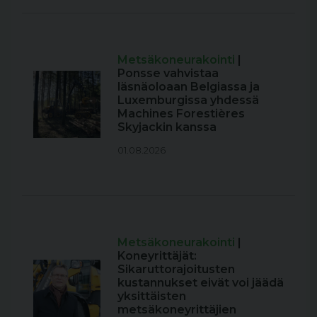
Metsäkoneurakointi
|
Ponsse vahvistaa
läsnäoloaan Belgiassa ja
Luxemburgissa yhdessä
Machines Forestières
Skyjackin kanssa
01.08.2026
Metsäkoneurakointi
|
Koneyrittäjät:
Sikaruttorajoitusten
kustannukset eivät voi jäädä
yksittäisten
metsäkoneyrittäjien