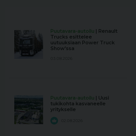
Puutavara-autoilu
| Renault
Trucks esittelee
uutuuksiaan Power Truck
Show'ssa
03.08.2026
Puutavara-autoilu
| Uusi
tukikohta kasvaneelle
yritykselle
02.08.2026