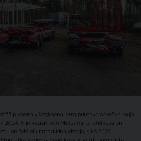
pitää pienenä yllätyksenä, että puutavaraperävaunuja
kuin 2024. Niin kauan, kun Metsätrans-lehdessä on
attu, on Jyki ollut markkinajohtaja, eikä 2025
Etumatka kärjessä vaan kasvoi, kun kovimmista