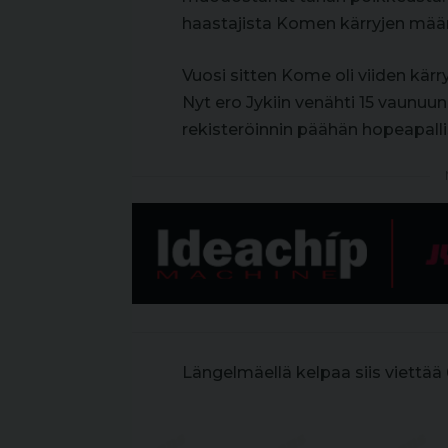
haastajista Komen kärryjen määrä
Vuosi sitten Kome oli viiden kärr
Nyt ero Jykiin venähti 15 vaunu
rekisteröinnin päähän hopeapalli
Längelmäellä kelpaa siis viettää