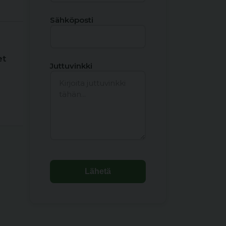
Sähköposti
et
Juttuvinkki
Lähetä