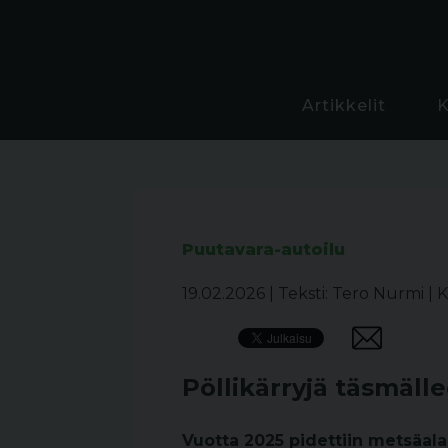
Artikkelit
Puutavara-autoilu
19.02.2026
|
Teksti: Tero Nurmi
|
K
Pöllikärryjä täsmäll
Vuotta 2025 pidettiin metsäalal