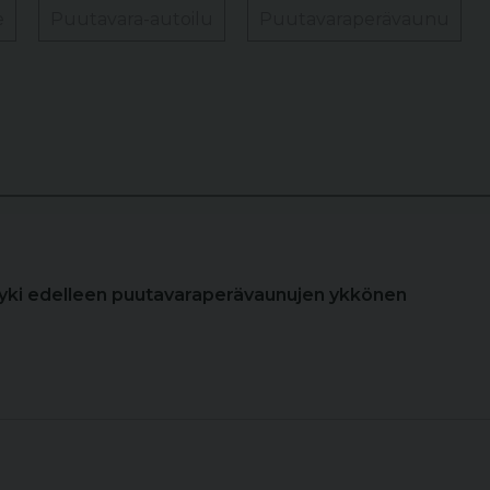
e
Puutavara-autoilu
Puutavaraperävaunu
Jyki edelleen puutavaraperävaunujen ykkönen