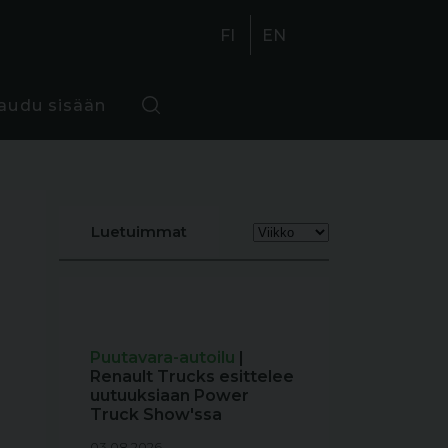
FI
EN
jaudu sisään
Luetuimmat
Puutavara-autoilu
|
Renault Trucks esittelee
uutuuksiaan Power
Truck Show'ssa
03.08.2026