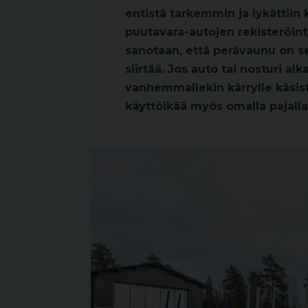
entistä tarkemmin ja lykättiin
puutavara-autojen rekisteröinti
sanotaan, että perävaunu on s
siirtää. Jos auto tai nosturi al
vanhemmallekin kärrylle käsistä
käyttöikää myös omalla pajalla