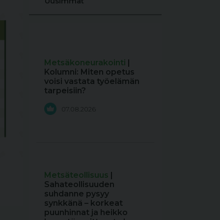
Uusimmat
Metsäkoneurakointi
|
Kolumni: Miten opetus
voisi vastata työelämän
tarpeisiin?
07.08.2026
Metsäteollisuus
|
Sahateollisuuden
suhdanne pysyy
synkkänä – korkeat
puunhinnat ja heikko