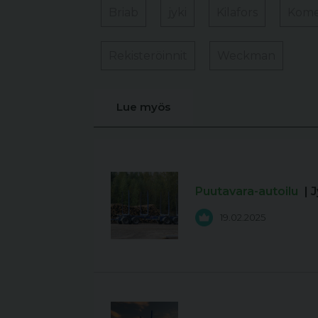
Briab
jyki
Kilafors
Kom
Rekisteröinnit
Weckman
Lue myös
Puutavara-autoilu
| 
19.02.2025