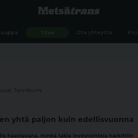
Kauppa
Tilaa
Ota yhteyttä
Kir
uvat: Tero Nurmi
een yhtä paljon kuin edellisvuonna
la haastavana, minkä takia investointeja harkittiin