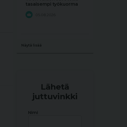
tasaisempi työkuorma
05.08.2026
Näytä lisää
Lähetä
juttuvinkki
Nimi