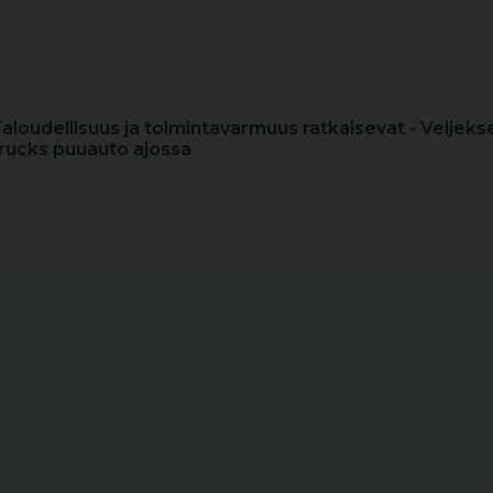
Taloudellisuus ja toimintavarmuus ratkaisevat - Veljeks
rucks puuauto ajossa