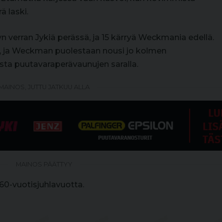
 laski.
yn verran Jykiä perässä, ja 15 kärryä Weckmania edellä.
un, ja Weckman puolestaan nousi jo kolmen
sta puutavaraperävaunujen saralla.
MAINOS, JUTTU JATKUU ALLA
MAINOS PÄÄTTYY
 60-vuotisjuhlavuotta.