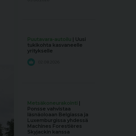
Puutavara-autoilu
| Uusi
tukikohta kasvaneelle
yritykselle
02.08.2026
Metsäkoneurakointi
|
Ponsse vahvistaa
läsnäoloaan Belgiassa ja
Luxemburgissa yhdessä
Machines Forestières
Skyjackin kanssa