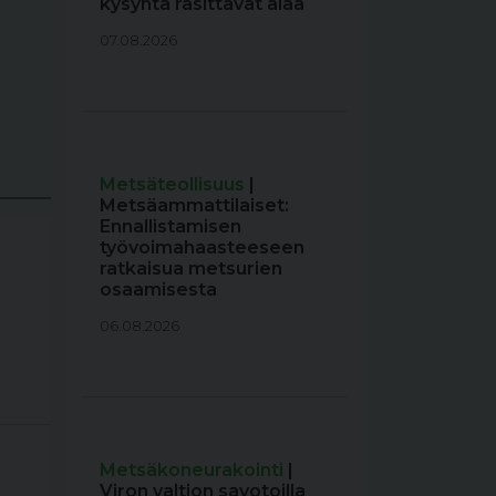
kysyntä rasittavat alaa
07.08.2026
Metsäteollisuus
|
Metsäammattilaiset:
Ennallistamisen
työvoimahaasteeseen
ratkaisua metsurien
osaamisesta
06.08.2026
Metsäkoneurakointi
|
Viron valtion savotoilla