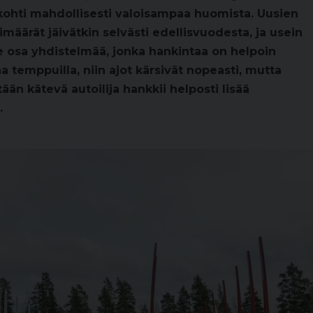
 kohti mahdollisesti valoisampaa huomista. Uusien
määrät jäivätkin selvästi edellisvuodesta, ja usein
e osa yhdistelmää, jonka hankintaa on helpoin
kaa temppuilla, niin ajot kärsivät nopeasti, mutta
än kätevä autoilija hankkii helposti lisää
.