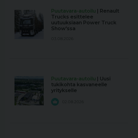
Puutavara-autoilu
| Renault
Trucks esittelee
uutuuksiaan Power Truck
Show'ssa
03.08.2026
Puutavara-autoilu
| Uusi
tukikohta kasvaneelle
yritykselle
02.08.2026