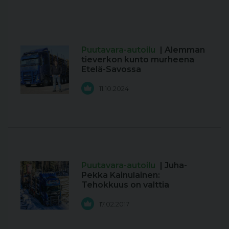
Puutavara-autoilu
| Alemman
tieverkon kunto murheena
Etelä-Savossa
11.10.2024
Puutavara-autoilu
| Juha-
Pekka Kainulainen:
Tehokkuus on valttia
17.02.2017