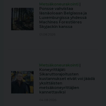
Metsäkoneurakointi
|
Ponsse vahvistaa
läsnäoloaan Belgiassa ja
Luxemburgissa yhdessä
Machines Forestières
Skyjackin kanssa
01.08.2026
Metsäkoneurakointi
|
Koneyrittäjät:
Sikaruttorajoitusten
kustannukset eivät voi jäädä
yksittäisten
metsäkoneyrittäjien
kannettaviksi
04.08.2026