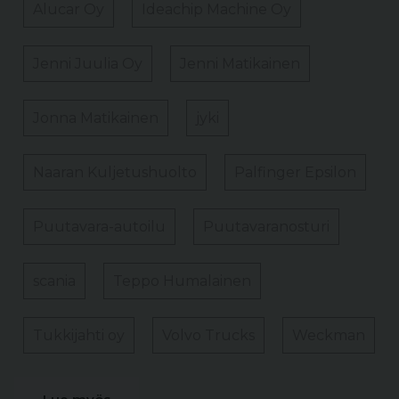
Alucar Oy
Ideachip Machine Oy
Jenni Juulia Oy
Jenni Matikainen
Jonna Matikainen
jyki
Naaran Kuljetushuolto
Palfinger Epsilon
Puutavara-autoilu
Puutavaranosturi
scania
Teppo Humalainen
Tukkijahti oy
Volvo Trucks
Weckman