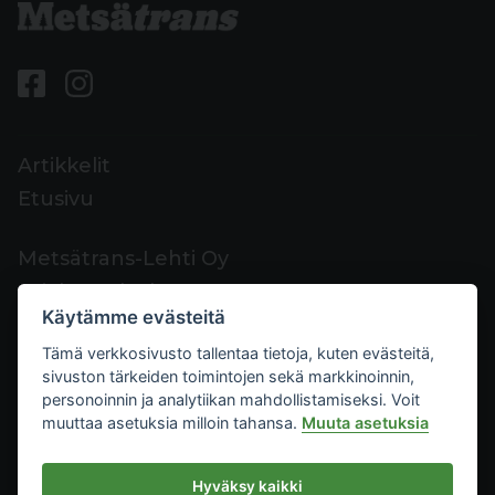
Artikkelit
Etusivu
Metsätrans-Lehti Oy
Asiakaspalvelu
Käytämme evästeitä
Yhteystiedot
Tämä verkkosivusto tallentaa tietoja, kuten evästeitä,
Palaute
sivuston tärkeiden toimintojen sekä markkinoinnin,
Mediakortti
personoinnin ja analytiikan mahdollistamiseksi. Voit
muuttaa asetuksia milloin tahansa.
Muuta asetuksia
Metsätrans-Lehti Oy
Hyväksy kaikki