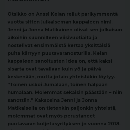
Otsikko on Anssi Kelan reilut parikymmentä
vuotta sitten julkaiseman kappaleen nimi.
Jenni ja Jonna Matikainen olivat sen julkaisun
aikoihin suunnilleen viisivuotiaita ja
nostelivat ensimmäistä kertaa yksittäisiä
puita kärryyn puutavaranosturilla. Kelan
kappaleen sanoitusten idea on, että kaksi
sisarta ovat tavallaan kuin yö ja päivä
keskenään, mutta jotain yhteistäkin löytyy.
”Toinen uskoi Jumalaan, toinen halpaan
humalaan. Molemmat sekaisin päästään – niin
sanottiin.” Kaksosina Jenni ja Jonna
Matikaisella on tietenkin paljonkin yhteistä,
molemmat ovat myös perustaneet
puutavaran kuljetusyrityksen jo vuonna 2018.