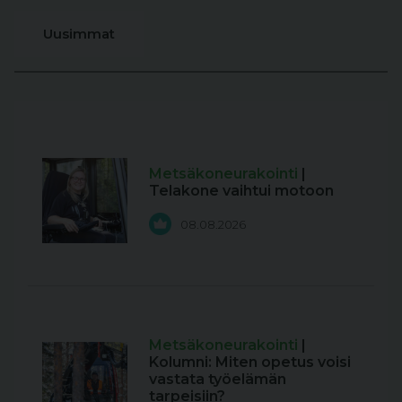
Uusimmat
Metsäkoneurakointi
|
Telakone vaihtui motoon
08.08.2026
Metsäkoneurakointi
|
Kolumni: Miten opetus voisi
vastata työelämän
tarpeisiin?