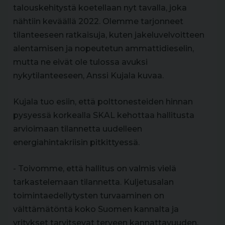
talouskehitystä koetellaan nyt tavalla, joka
nähtiin keväällä 2022. Olemme tarjonneet
tilanteeseen ratkaisuja, kuten jakeluvelvoitteen
alentamisen ja nopeutetun ammattidieselin,
mutta ne eivät ole tulossa avuksi
nykytilanteeseen, Anssi Kujala kuvaa.
Kujala tuo esiin, että polttonesteiden hinnan
pysyessä korkealla SKAL kehottaa hallitusta
arvioimaan tilannetta uudelleen
energiahintakriisin pitkittyessä.
- Toivomme, että hallitus on valmis vielä
tarkastelemaan tilannetta. Kuljetusalan
toimintaedellytysten turvaaminen on
välttämätöntä koko Suomen kannalta ja
yritykset tarvitsevat terveen kannattavuuden.