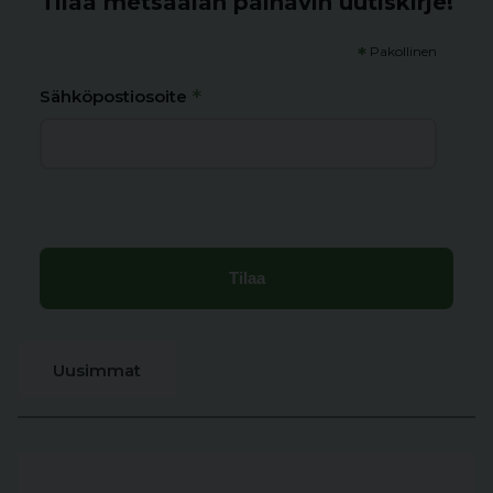
Tilaa metsäalan painavin uutiskirje!
*
Pakollinen
*
Sähköpostiosoite
Uusimmat