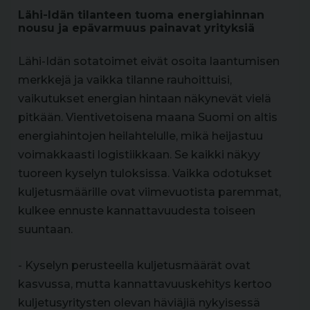
Lähi-Idän tilanteen tuoma energiahinnan
nousu ja epävarmuus painavat yrityksiä
Lähi-Idän sotatoimet eivät osoita laantumisen
merkkejä ja vaikka tilanne rauhoittuisi,
vaikutukset energian hintaan näkynevät vielä
pitkään. Vientivetoisena maana Suomi on altis
energiahintojen heilahtelulle, mikä heijastuu
voimakkaasti logistiikkaan. Se kaikki näkyy
tuoreen kyselyn tuloksissa. Vaikka odotukset
kuljetusmäärille ovat viimevuotista paremmat,
kulkee ennuste kannattavuudesta toiseen
suuntaan.
- Kyselyn perusteella kuljetusmäärät ovat
kasvussa, mutta kannattavuuskehitys kertoo
kuljetusyritysten olevan häviäjiä nykyisessä