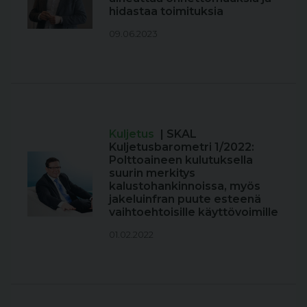
hidastaa toimituksia
09.06.2023
Kuljetus
| SKAL
Kuljetusbarometri 1/2022:
Polttoaineen kulutuksella
suurin merkitys
kalustohankinnoissa, myös
jakeluinfran puute esteenä
vaihtoehtoisille käyttövoimille
01.02.2022