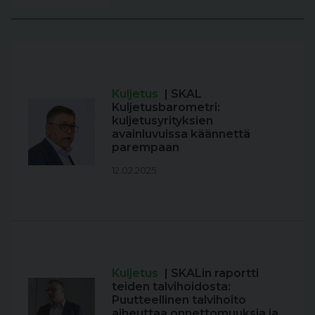
Kuljetus
| SKAL
Kuljetusbarometri:
kuljetusyrityksien
avainluvuissa käännettä
parempaan
12.02.2025
Kuljetus
| SKALin raportti
teiden talvihoidosta:
Puutteellinen talvihoito
aiheuttaa onnettomuuksia ja