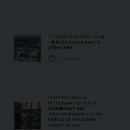
Puutavara-autoilu
| Uusi
tukikohta kasvaneelle
yritykselle
02.08.2026
Metsäteollisuus
|
Metsäammattilaiset:
Ennallistamisen
työvoimahaasteeseen
ratkaisua metsurien
osaamisesta