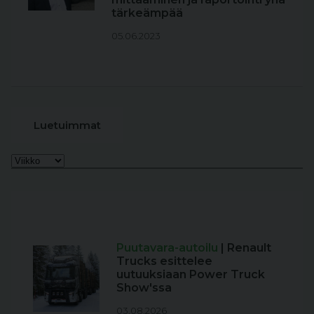
tärkeämpää
05.06.2023
Luetuimmat
Puutavara-autoilu
| Renault
Trucks esittelee
uutuuksiaan Power Truck
Show'ssa
03.08.2026