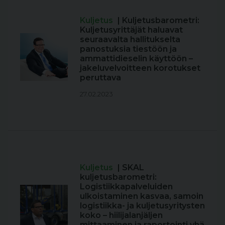
Kuljetus
| Kuljetusbarometri:
Kuljetusyrittäjät haluavat
seuraavalta hallitukselta
panostuksia tiestöön ja
ammattidieselin käyttöön –
jakeluvelvoitteen korotukset
peruttava
27.02.2023
Kuljetus
| SKAL
kuljetusbarometri:
Logistiikkapalveluiden
ulkoistaminen kasvaa, samoin
logistiikka- ja kuljetusyritysten
koko – hiilijalanjäljen
mittaaminen ja raportointi yhä