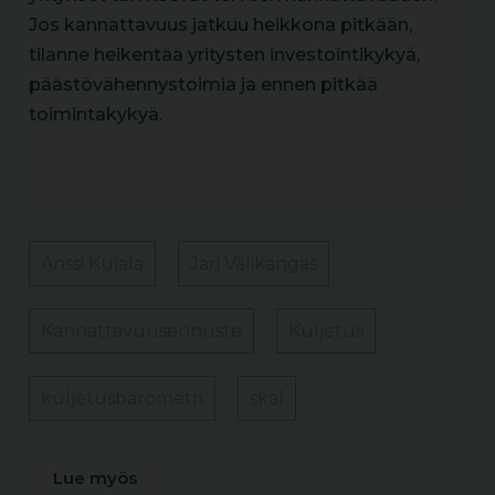
Jos kannattavuus jatkuu heikkona pitkään,
tilanne heikentää yritysten investointikykyä,
päästövähennystoimia ja ennen pitkää
toimintakykyä.
Anssi Kujala
Jari Välikangas
Kannattavuusennuste
Kuljetus
kuljetusbarometri
skal
Lue myös