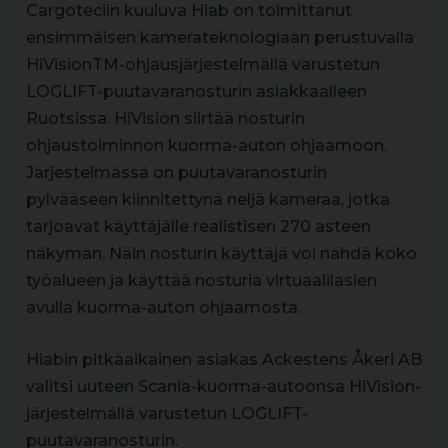
Cargoteciin kuuluva Hiab on toimittanut
ensimmäisen kamerateknologiaan perustuvalla
HiVisionTM-ohjausjärjestelmällä varustetun
LOGLIFT-puutavaranosturin asiakkaalleen
Ruotsissa. HiVision siirtää nosturin
ohjaustoiminnon kuorma-auton ohjaamoon.
Järjestelmässä on puutavaranosturin
pylvääseen kiinnitettynä neljä kameraa, jotka
tarjoavat käyttäjälle realistisen 270 asteen
näkymän. Näin nosturin käyttäjä voi nähdä koko
työalueen ja käyttää nosturia virtuaalilasien
avulla kuorma-auton ohjaamosta.
Hiabin pitkäaikainen asiakas Ackestens Åkeri AB
valitsi uuteen Scania-kuorma-autoonsa HiVision-
järjestelmällä varustetun LOGLIFT-
puutavaranosturin.