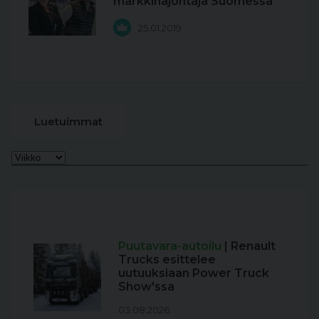
markkinajohtaja Suomessa
25.01.2019
Luetuimmat
Puutavara-autoilu
| Renault
Trucks esittelee
uutuuksiaan Power Truck
Show'ssa
03.08.2026