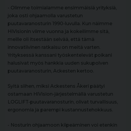
- Olimme toimialamme ensimmäisiä yrityksiä,
joka osti ohjaamolla varustetun
puutavaranosturin 1990-luvulla. Kun näimme
HiVisionin viime vuonna ja kokeilimme sitä,
meille oli itsestään selvää, että tämä
innovatiivinen ratkaisu on meitä varten.
Yrityksessä kanssani työskentelevät poikani
halusivat myös hankkia uuden sukupolven
puutavaranosturin, Ackesten kertoo.
Syitä siihen, miksi Ackestens Åkeri päätyi
ostamaan HiVision-järjestelmällä varustetun
LOGLIFT-puutavaranosturin, olivat turvallisuus,
ergonomia ja parempi kustannustehokkuus.
- Nosturin ohjaamoon kiipeäminen voi etenkin