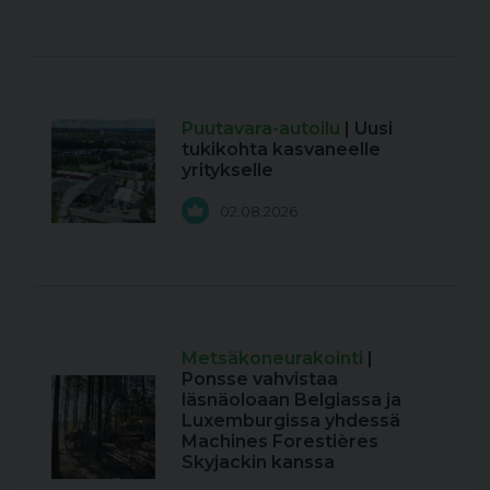
Puutavara-autoilu
| Uusi
tukikohta kasvaneelle
yritykselle
02.08.2026
Metsäkoneurakointi
|
Ponsse vahvistaa
läsnäoloaan Belgiassa ja
Luxemburgissa yhdessä
Machines Forestières
Skyjackin kanssa