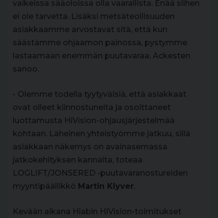
vaikeissa sääoloissa olla vaarallista. Enää siihen
ei ole tarvetta. Lisäksi metsäteollisuuden
asiakkaamme arvostavat sitä, että kun
säästämme ohjaamon painossa, pystymme
lastaamaan enemmän puutavaraa, Ackesten
sanoo.
- Olemme todella tyytyväisiä, että asiakkaat
ovat olleet kiinnostuneita ja osoittaneet
luottamusta HiVision-ohjausjärjestelmää
kohtaan. Läheinen yhteistyömme jatkuu, sillä
asiakkaan näkemys on avainasemassa
jatkokehityksen kannalta, toteaa
LOGLIFT/JONSERED -puutavaranostureiden
myyntipäällikkö
Martin Klyver
.
Kevään aikana Hiabin HiVision-toimitukset