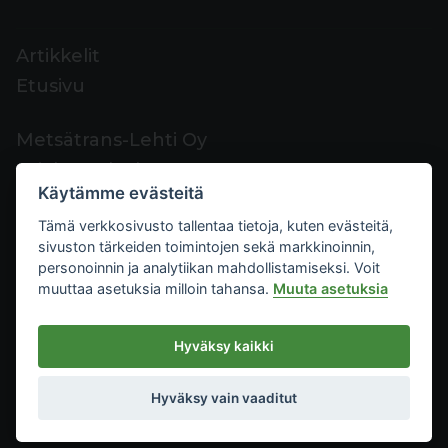
Artikkelit
Etusivu
Metsätrans-Lehti Oy
Asiakaspalvelu
Käytämme evästeitä
Yhteystiedot
Tämä verkkosivusto tallentaa tietoja, kuten evästeitä,
Palaute
sivuston tärkeiden toimintojen sekä markkinoinnin,
Mediakortti
personoinnin ja analytiikan mahdollistamiseksi. Voit
muuttaa asetuksia milloin tahansa.
Muuta asetuksia
Metsätrans-Lehti Oy
Hyväksy kaikki
Tietosuoja
2026
Käyttöehdot
Hyväksy vain vaaditut
Evästeasetukset