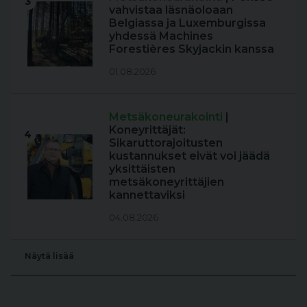
3
vahvistaa läsnäoloaan
Belgiassa ja Luxemburgissa
yhdessä Machines
Forestières Skyjackin kanssa
01.08.2026
Metsäkoneurakointi
|
Koneyrittäjät:
4
Sikaruttorajoitusten
kustannukset eivät voi jäädä
yksittäisten
metsäkoneyrittäjien
kannettaviksi
04.08.2026
Näytä lisää