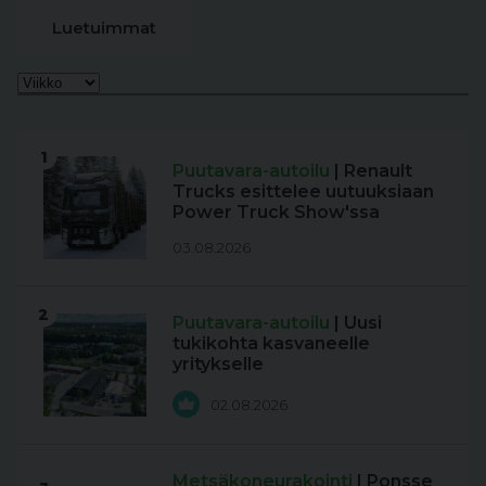
Luetuimmat
1
Puutavara-autoilu
| Renault
Trucks esittelee uutuuksiaan
Power Truck Show'ssa
03.08.2026
2
Puutavara-autoilu
| Uusi
tukikohta kasvaneelle
yritykselle
02.08.2026
Metsäkoneurakointi
| Ponsse