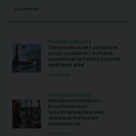
Uusimmat
Metsäteollisuus
|
Sahateollisuuden suhdanne
pysyy synkkänä – korkeat
puunhinnat ja heikko kysyntä
rasittavat alaa
07.08.2026
Metsäteollisuus
|
Metsäammattilaiset:
Ennallistamisen
työvoimahaasteeseen
ratkaisua metsurien
osaamisesta
06.08.2026