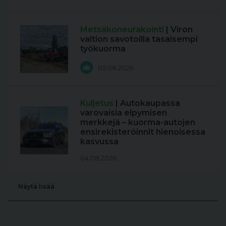
Metsäkoneurakointi
| Viron
valtion savotoilla tasaisempi
työkuorma
05.08.2026
Kuljetus
| Autokaupassa
varovaisia elpymisen
merkkejä – kuorma-autojen
ensirekisteröinnit hienoisessa
kasvussa
04.08.2026
Näytä lisää