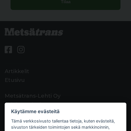
Artikkelit
Etusivu
Metsätrans-Lehti Oy
Asiakaspalvelu
Käytämme evästeitä
Yhteystiedot
Tämä verkkosivusto tallentaa tietoja, kuten evästeitä,
Palaute
sivuston tärkeiden toimintojen sekä markkinoinnin,
Mediakortti