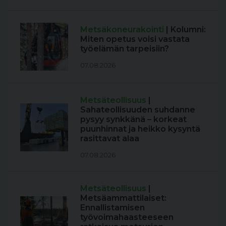
Metsäkoneurakointi
| Kolumni:
Miten opetus voisi vastata
työelämän tarpeisiin?
07.08.2026
Metsäteollisuus
|
Sahateollisuuden suhdanne
pysyy synkkänä – korkeat
puunhinnat ja heikko kysyntä
rasittavat alaa
07.08.2026
Metsäteollisuus
|
Metsäammattilaiset:
Ennallistamisen
työvoimahaasteeseen