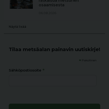
ratkaisua metsurien
osaamisesta
06.08.2026
Näytä lisää
Tilaa metsäalan painavin uutiskirje!
*
Pakollinen
*
Sähköpostiosoite