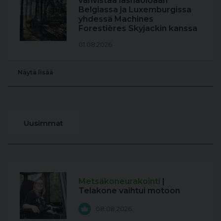
vahvistaa läsnäoloaan
Belgiassa ja Luxemburgissa
yhdessä Machines
Forestières Skyjackin kanssa
01.08.2026
Näytä lisää
Uusimmat
Metsäkoneurakointi
|
Telakone vaihtui motoon
08.08.2026