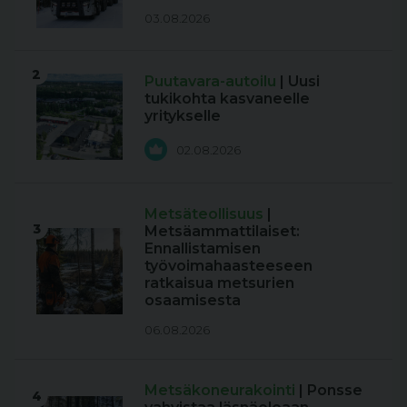
03.08.2026
2
Puutavara-autoilu
| Uusi
tukikohta kasvaneelle
yritykselle
02.08.2026
Metsäteollisuus
|
3
Metsäammattilaiset:
Ennallistamisen
työvoimahaasteeseen
ratkaisua metsurien
osaamisesta
06.08.2026
Metsäkoneurakointi
| Ponsse
4