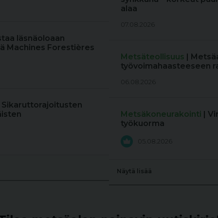
alaa
07.08.2026
staa läsnäoloaan
ä Machines Forestières
Metsäteollisuus
| Metsä
työvoimahaasteeseen r
06.08.2026
: Sikaruttorajoitusten
äisten
Metsäkoneurakointi
| V
työkuorma
05.08.2026
Näytä lisää