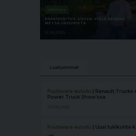
Metsätrans
PÄÄKIRJOITUS 3/2026: VIELÄ KERRAN
METSÄ GROUPISTA
14.06.2026
Luetuimmat
Puutavara-autoilu
| Renault Trucks 
Power Truck Show'ssa
03.08.2026
Puutavara-autoilu
| Uusi tukikohta 