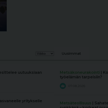
Uusimmat
esittelee uutuuksiaan
Metsäkoneurakointi
| K
työelämän tarpeisiin?
07.08.2026
kasvaneelle yritykselle
Metsäteollisuus
| Sahat
synkkänä – korkeat puun