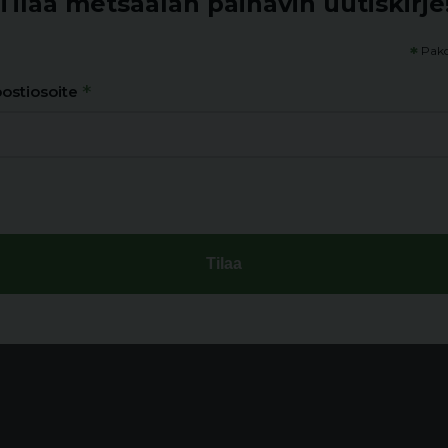
Tilaa metsäalan painavin uutiskirje
*
Pako
*
ostiosoite