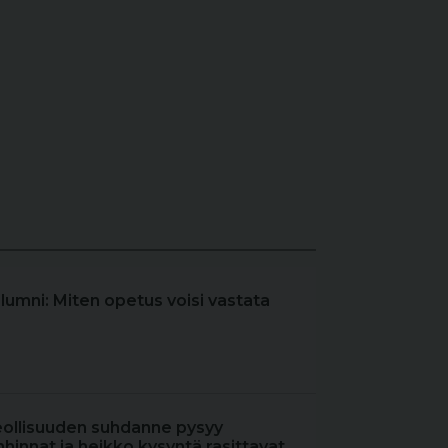
olumni: Miten opetus voisi vastata
eollisuuden suhdanne pysyy
hinnat ja heikko kysyntä rasittavat