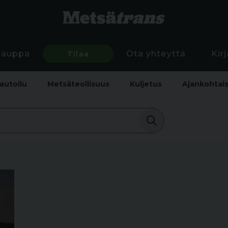
Kauppa
Tilaa
Ota yhteyttä
Kir
autoilu
Metsäteollisuus
Kuljetus
Ajankohtai