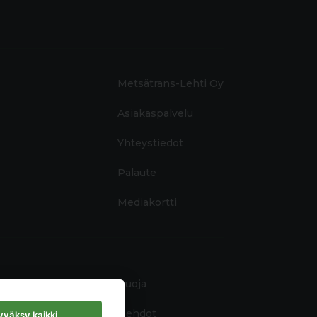
Metsätrans-Lehti Oy
Asiakaspalvelu
Yhteystiedot
Palaute
Mediakortti
Tietosuoja
Käyttöehdot
väksy kaikki