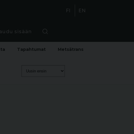
FI
EN
jaudu sisään
sta
Tapahtumat
Metsätrans