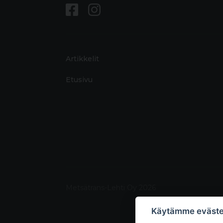
Artikkelit
Etusivu
Metsätrans-Lehti Oy 2026
Käytämme eväste