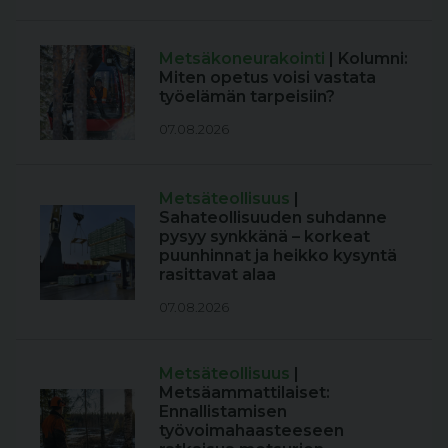
Metsäkoneurakointi
| Kolumni:
Miten opetus voisi vastata
työelämän tarpeisiin?
07.08.2026
Metsäteollisuus
|
Sahateollisuuden suhdanne
pysyy synkkänä – korkeat
puunhinnat ja heikko kysyntä
rasittavat alaa
07.08.2026
Metsäteollisuus
|
Metsäammattilaiset:
Ennallistamisen
työvoimahaasteeseen