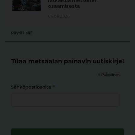
ratkaisua metsurien
osaamisesta
06.08.2026
Näytä lisää
Tilaa metsäalan painavin uutiskirje!
*
Pakollinen
*
Sähköpostiosoite