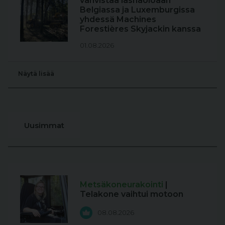
vahvistaa läsnäoloaan
Belgiassa ja Luxemburgissa
yhdessä Machines
Forestières Skyjackin kanssa
01.08.2026
Näytä lisää
Uusimmat
Metsäkoneurakointi
|
Telakone vaihtui motoon
08.08.2026