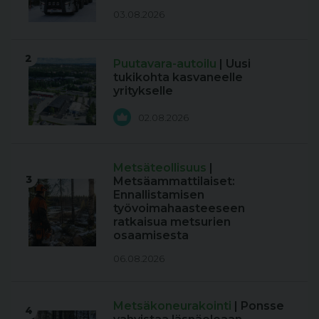
03.08.2026
2
Puutavara-autoilu
| Uusi
tukikohta kasvaneelle
yritykselle
02.08.2026
Metsäteollisuus
|
3
Metsäammattilaiset:
Ennallistamisen
työvoimahaasteeseen
ratkaisua metsurien
osaamisesta
06.08.2026
Metsäkoneurakointi
| Ponsse
4