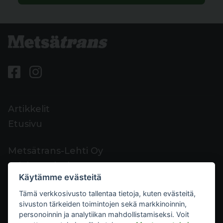
Artikkelit
Etusivu
Metsätrans-Lehti Oy
Asiakaspalvelu
Käytämme evästeitä
Yhteystiedot
Tämä verkkosivusto tallentaa tietoja, kuten evästeitä,
Palaute
sivuston tärkeiden toimintojen sekä markkinoinnin,
Mediakortti
personoinnin ja analytiikan mahdollistamiseksi. Voit