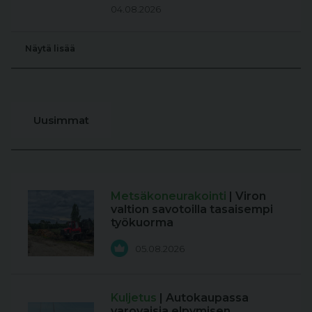
04.08.2026
Näytä lisää
Uusimmat
Metsäkoneurakointi
| Viron
valtion savotoilla tasaisempi
työkuorma
05.08.2026
Kuljetus
| Autokaupassa
varovaisia elpymisen