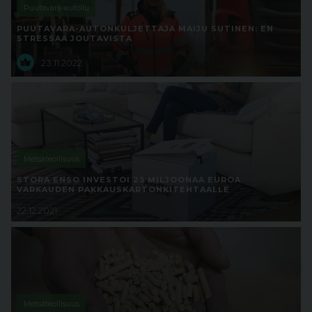
Puutavara-autoilu
PUUTAVARA-AUTONKULJETTAJA MAIJU SUTINEN: EN
STRESSAA JOUTAVISTA
23.11.2022
Metsäteollisuus
STORA ENSO INVESTOI 23 MILJOONAA EUROA
VARKAUDEN PAKKAUSKARTONKITEHTAALLE
22.12.2021
Metsäteollisuus