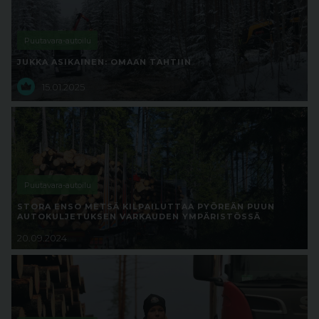
Puutavara-autoilu
JUKKA ASIKAINEN: OMAAN TAHTIIN
15.01.2025
Puutavara-autoilu
STORA ENSO METSÄ KILPAILUTTAA PYÖREÄN PUUN
AUTOKULJETUKSEN VARKAUDEN YMPÄRISTÖSSÄ
20.09.2024