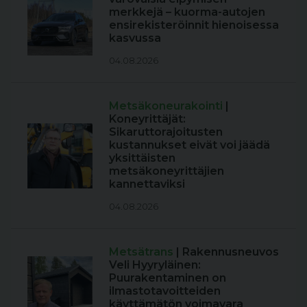
merkkejä – kuorma-autojen
ensirekisteröinnit hienoisessa
kasvussa
04.08.2026
Metsäkoneurakointi
|
Koneyrittäjät:
Sikaruttorajoitusten
kustannukset eivät voi jäädä
yksittäisten
metsäkoneyrittäjien
kannettaviksi
04.08.2026
Metsätrans
| Rakennusneuvos
Veli Hyyryläinen:
Puurakentaminen on
ilmastotavoitteiden
käyttämätön voimavara