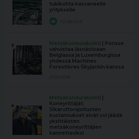
tukikohta kasvaneelle
yritykselle
02.08.2026
Metsäkoneurakointi
| Ponsse
3
vahvistaa läsnäoloaan
Belgiassa ja Luxemburgissa
yhdessä Machines
Forestières Skyjackin kanssa
01.08.2026
Metsäkoneurakointi
|
Koneyrittäjät:
4
Sikaruttorajoitusten
kustannukset eivät voi jäädä
yksittäisten
metsäkoneyrittäjien
kannettaviksi