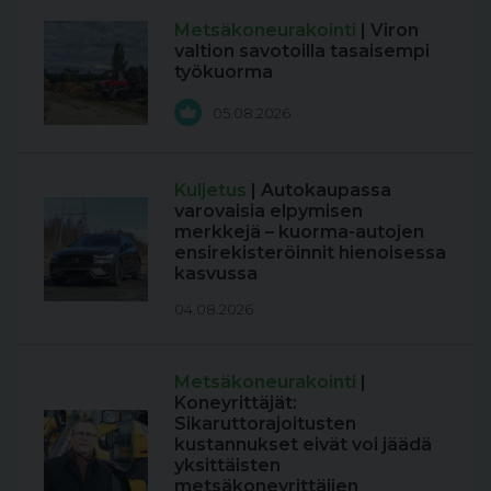
Metsäkoneurakointi
| Viron
valtion savotoilla tasaisempi
työkuorma
05.08.2026
Kuljetus
| Autokaupassa
varovaisia elpymisen
merkkejä – kuorma-autojen
ensirekisteröinnit hienoisessa
kasvussa
04.08.2026
Metsäkoneurakointi
|
Koneyrittäjät:
Sikaruttorajoitusten
kustannukset eivät voi jäädä
yksittäisten
metsäkoneyrittäjien