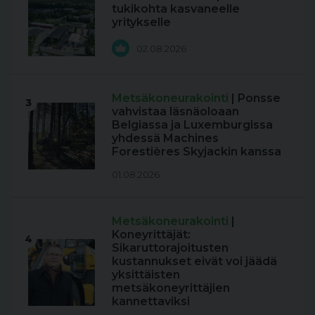
tukikohta kasvaneelle
yritykselle
02.08.2026
Metsäkoneurakointi
| Ponsse
3
vahvistaa läsnäoloaan
Belgiassa ja Luxemburgissa
yhdessä Machines
Forestières Skyjackin kanssa
01.08.2026
Metsäkoneurakointi
|
Koneyrittäjät:
4
Sikaruttorajoitusten
kustannukset eivät voi jäädä
yksittäisten
metsäkoneyrittäjien
kannettaviksi