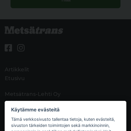
Artikkelit
Etusivu
Metsätrans-Lehti Oy
Asiakaspalvelu
Käytämme evästeitä
Yhteystiedot
Tämä verkkosivusto tallentaa tietoja, kuten evästeitä,
Palaute
sivuston tärkeiden toimintojen sekä markkinoinnin,
Mediakortti