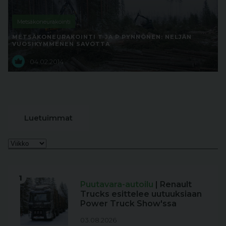
Metsäkoneurakointi
METSÄKONEURAKOINTI T JA P PYNNÖNEN: NELJÄN
VUOSIKYMMENEN SAVOTTA
04.02.2014
Luetuimmat
1
Puutavara-autoilu
| Renault
Trucks esittelee uutuuksiaan
Power Truck Show'ssa
03.08.2026