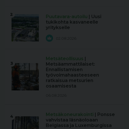
2
Puutavara-autoilu
| Uusi
tukikohta kasvaneelle
yritykselle
02.08.2026
Metsäteollisuus
|
3
Metsäammattilaiset:
Ennallistamisen
työvoimahaasteeseen
ratkaisua metsurien
osaamisesta
06.08.2026
Metsäkoneurakointi
| Ponsse
4
vahvistaa läsnäoloaan
Belgiassa ja Luxemburgissa