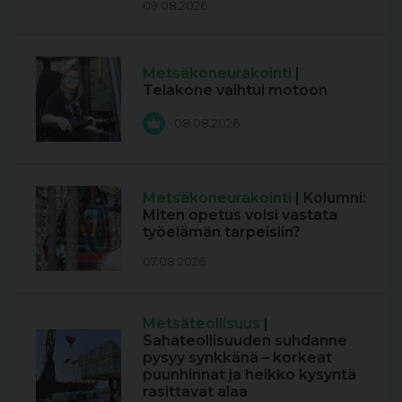
09.08.2026
Metsäkoneurakointi
|
Telakone vaihtui motoon
08.08.2026
Metsäkoneurakointi
| Kolumni:
Miten opetus voisi vastata
työelämän tarpeisiin?
07.08.2026
Metsäteollisuus
|
Sahateollisuuden suhdanne
pysyy synkkänä – korkeat
puunhinnat ja heikko kysyntä
rasittavat alaa