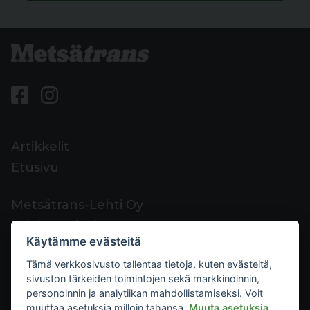
Artikkelit
Etusivu
Metsätrans-Lehti Oy
Asiakaspalvelu
Käytämme evästeitä
Yhteystiedot
Tämä verkkosivusto tallentaa tietoja, kuten evästeitä,
Palaute
sivuston tärkeiden toimintojen sekä markkinoinnin,
Mediakortti
personoinnin ja analytiikan mahdollistamiseksi. Voit
muuttaa asetuksia milloin tahansa.
Muuta asetuksia