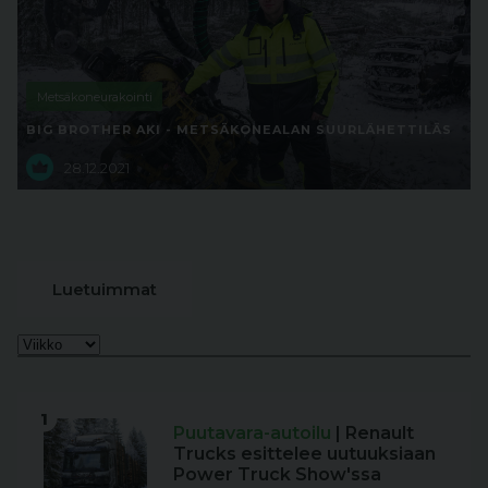
Metsäkoneurakointi
BIG BROTHER AKI - METSÄKONEALAN SUURLÄHETTILÄS
28.12.2021
Luetuimmat
1
Puutavara-autoilu
| Renault
Trucks esittelee uutuuksiaan
Power Truck Show'ssa