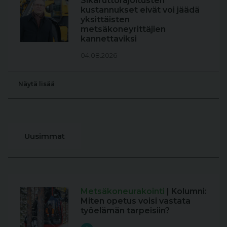
Sikaruttorajoitusten
kustannukset eivät voi jäädä
yksittäisten
metsäkoneyrittäjien
kannettaviksi
04.08.2026
Näytä lisää
Uusimmat
Metsäkoneurakointi
| Kolumni:
Miten opetus voisi vastata
työelämän tarpeisiin?