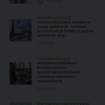
07.08.2026
Metsäteollisuus
|
Sahateollisuuden suhdanne
pysyy synkkänä – korkeat
puunhinnat ja heikko kysyntä
rasittavat alaa
07.08.2026
Metsäteollisuus
|
Metsäammattilaiset:
Ennallistamisen
työvoimahaasteeseen
ratkaisua metsurien
osaamisesta
06.08.2026
Metsäkoneurakointi
| Viron