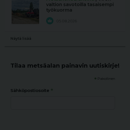
valtion savotoilla tasaisempi
työkuorma
05.08.2026
Näytä lisää
Tilaa metsäalan painavin uutiskirje!
*
Pakollinen
*
Sähköpostiosoite