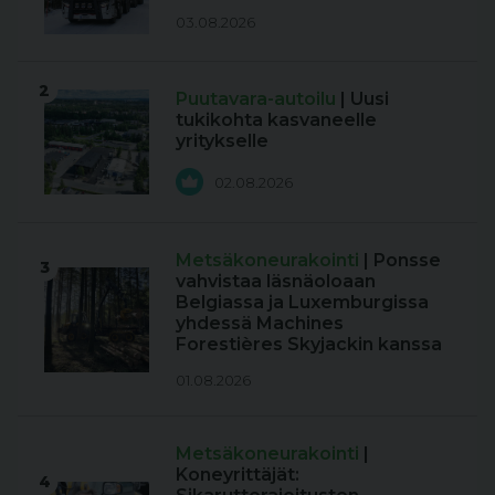
03.08.2026
2
Puutavara-autoilu
| Uusi
tukikohta kasvaneelle
yritykselle
02.08.2026
Metsäkoneurakointi
| Ponsse
3
vahvistaa läsnäoloaan
Belgiassa ja Luxemburgissa
yhdessä Machines
Forestières Skyjackin kanssa
01.08.2026
Metsäkoneurakointi
|
Koneyrittäjät:
4