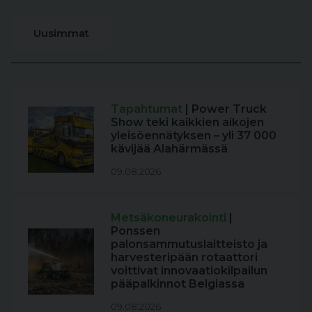
Uusimmat
Tapahtumat
| Power Truck
Show teki kaikkien aikojen
yleisöennätyksen – yli 37 000
kävijää Alahärmässä
09.08.2026
Metsäkoneurakointi
|
Ponssen
palonsammutuslaitteisto ja
harvesteripään rotaattori
voittivat innovaatiokilpailun
pääpalkinnot Belgiassa
09.08.2026