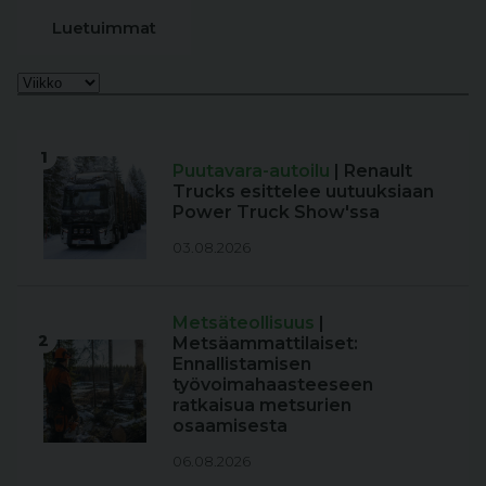
Luetuimmat
1
Puutavara-autoilu
| Renault
Trucks esittelee uutuuksiaan
Power Truck Show'ssa
03.08.2026
Metsäteollisuus
|
2
Metsäammattilaiset:
Ennallistamisen
työvoimahaasteeseen
ratkaisua metsurien
osaamisesta
06.08.2026