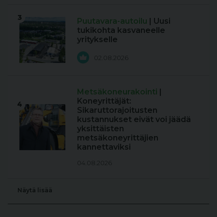
3
Puutavara-autoilu
| Uusi
tukikohta kasvaneelle
yritykselle
02.08.2026
Metsäkoneurakointi
|
Koneyrittäjät:
4
Sikaruttorajoitusten
kustannukset eivät voi jäädä
yksittäisten
metsäkoneyrittäjien
kannettaviksi
04.08.2026
Näytä lisää