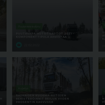
Puutavara-autoilu
V
PUUTAVARA-AUTOTILASTOT 2021 -
A
KOMPONENTTIPULA AHDISTAA
K
22.02.2022
01
Kuljetus
RASKAIDEN KUORMA-AUTOJEN
CH
REKISTERÖINNIT REILUN VIIDEN
H
PROSENTIN KASVUSSA
P