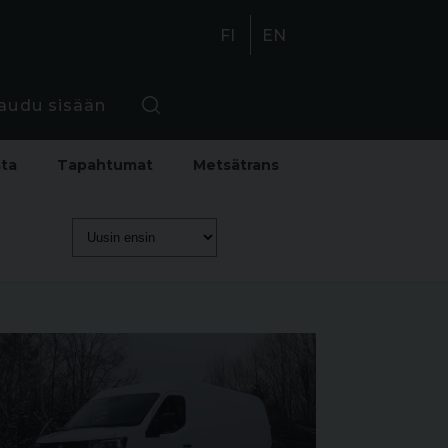
FI
EN
jaudu sisään
sta
Tapahtumat
Metsätrans