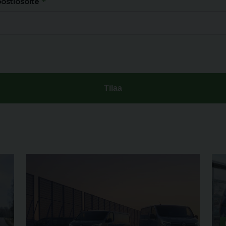
*
ostiosoite