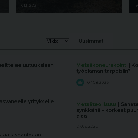
01.11.2021
19
Uusimmat
esittelee uutuuksiaan
Metsäkoneurakointi
| K
työelämän tarpeisiin?
07.08.2026
kasvaneelle yritykselle
Metsäteollisuus
| Sahat
synkkänä – korkeat puun
alaa
07.08.2026
staa läsnäoloaan