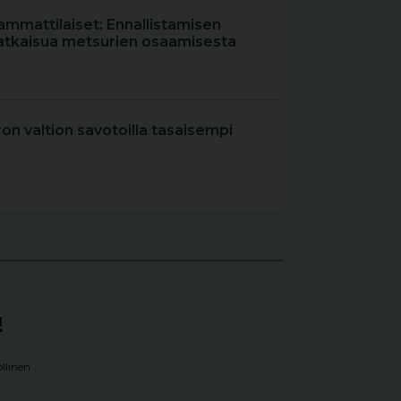
ammattilaiset: Ennallistamisen
atkaisua metsurien osaamisesta
iron valtion savotoilla tasaisempi
!
llinen