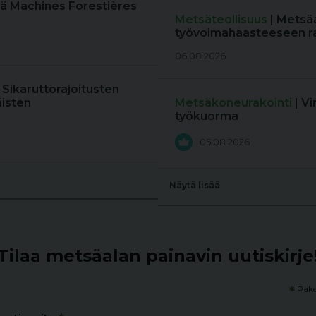
ä Machines Forestières
Metsäteollisuus
| Metsä
työvoimahaasteeseen r
06.08.2026
: Sikaruttorajoitusten
äisten
Metsäkoneurakointi
| V
työkuorma
05.08.2026
Näytä lisää
Tilaa metsäalan painavin uutiskirje
*
Pako