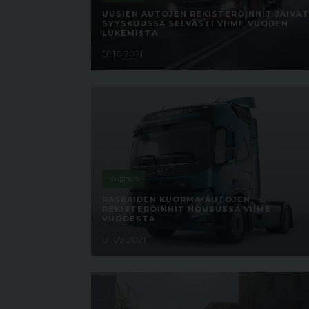
UUSIEN AUTOJEN REKISTERÖINNIT JÄIVÄT
SYYSKUUSSA SELVÄSTI VIIME VUODEN
LUKEMISTA
01.10.2021
Kuljetus
RASKAIDEN KUORMA-AUTOJEN
REKISTERÖINNIT NOUSUSSA VIIME
VUODESTA
01.09.2021