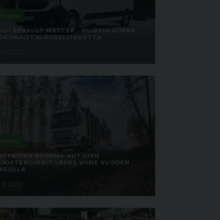
Kuljetus
USI RENAULT MASTER - HUIPPULUOKAN
OKONAISTALOUDELLISUUTTA
.01.2025
Kuljetus
ASKAIDEN KUORMA-AUTOJEN
EKISTERÖINNIT LÄHES VIIME VUODEN
ASOLLA
.11.2022