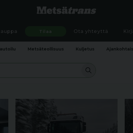
Kauppa
Tilaa
Ota yhteyttä
Kir
autoilu
Metsäteollisuus
Kuljetus
Ajankohtai