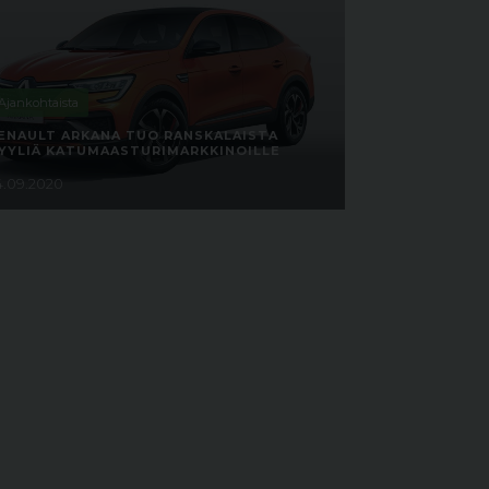
Ajankohtaista
ENAULT ARKANA TUO RANSKALAISTA
YYLIÄ KATUMAASTURIMARKKINOILLE
4.09.2020