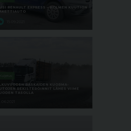
USI RENAULT EXPRESS – KOLMEN KUUTION
AKETTIAUTO
15.09.2021
Kuljetus
LKUVUODEN RASKAIDEN KUORMA-
UTOJEN REKISTERÖINNIT LÄHES VIIME
UODEN TASOLLA
1.06.2021