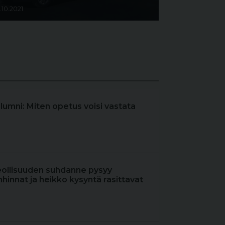
.10.2021
olumni: Miten opetus voisi vastata
eollisuuden suhdanne pysyy
hinnat ja heikko kysyntä rasittavat