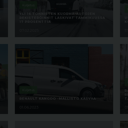
Kuljetus
YLI 16 TONNISTEN KUORMA-AUTOJEN
A
REKISTERÖINNIT LASKIVAT TAMMIKUUSSA
U
17 PROSENTTIA
K
07.02.2025
17
Kuljetus
R
R
RENAULT KANGOO -MALLISTO KASVAA
T
01.06.2023
01