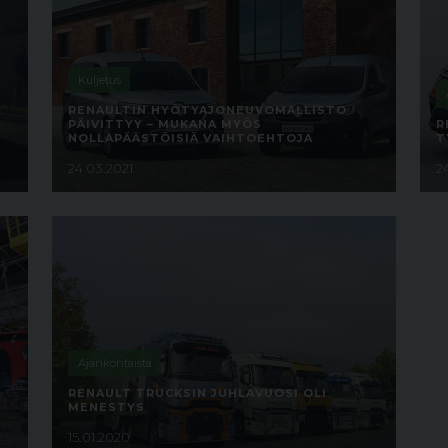
Kuljetus
RENAULTIN HYÖTYAJONEUVOMALLISTO
PÄIVITTYY – MUKANA MYÖS
R
NOLLAPÄÄSTÖISIÄ VAIHTOEHTOJA
T
24.03.2021
2
Ajankohtaista
RENAULT TRUCKSIN JUHLAVUOSI OLI
MENESTYS
15.01.2020