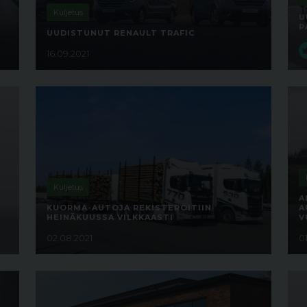
Kuljetus
U
P
UUDISTUNUT RENAULT TRAFIC
16.09.2021
Kuljetus
A
KUORMA-AUTOJA REKISTERÖITIIN
A
HEINÄKUUSSA VILKKAASTI
V
02.08.2021
0