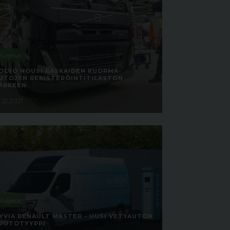
Kuljetus
OLVO NOUSI RASKAIDEN KUORMA-
UTOJEN REKISTERÖINTITILASTON
ÄRKEEN
.12.2021
Kuljetus
YVIA RENAULT MASTER - UUSI VETYAUTON
ROTOTYYPPI