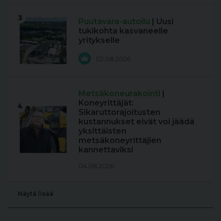
3
Puutavara-autoilu
| Uusi
tukikohta kasvaneelle
yritykselle
02.08.2026
Metsäkoneurakointi
|
Koneyrittäjät:
4
Sikaruttorajoitusten
kustannukset eivät voi jäädä
yksittäisten
metsäkoneyrittäjien
kannettaviksi
04.08.2026
Näytä lisää