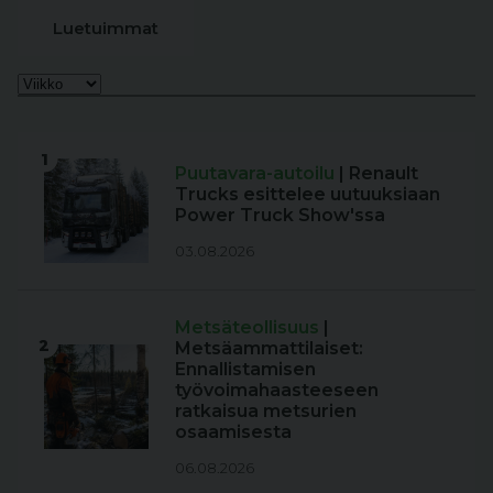
Luetuimmat
1
Puutavara-autoilu
| Renault
Trucks esittelee uutuuksiaan
Power Truck Show'ssa
03.08.2026
Metsäteollisuus
|
2
Metsäammattilaiset:
Ennallistamisen
työvoimahaasteeseen
ratkaisua metsurien
osaamisesta
06.08.2026