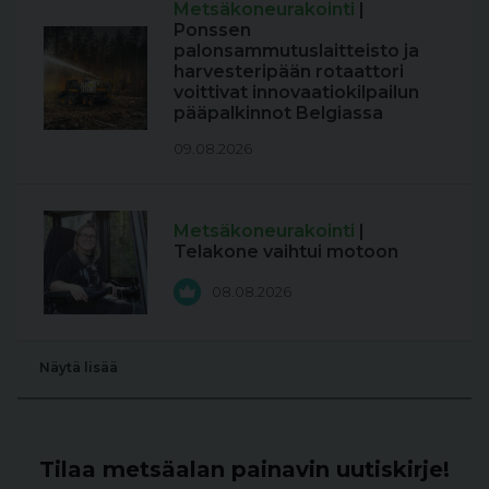
Metsäkoneurakointi
|
Ponssen
palonsammutuslaitteisto ja
harvesteripään rotaattori
voittivat innovaatiokilpailun
pääpalkinnot Belgiassa
09.08.2026
Metsäkoneurakointi
|
Telakone vaihtui motoon
08.08.2026
Näytä lisää
Tilaa metsäalan painavin uutiskirje!