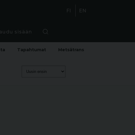
FI
EN
jaudu sisään
sta
Tapahtumat
Metsätrans