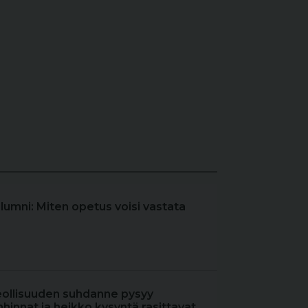
olumni: Miten opetus voisi vastata
eollisuuden suhdanne pysyy
hinnat ja heikko kysyntä rasittavat