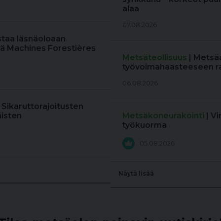
alaa
07.08.2026
staa läsnäoloaan
ä Machines Forestières
Metsäteollisuus
| Metsä
työvoimahaasteeseen r
06.08.2026
: Sikaruttorajoitusten
äisten
Metsäkoneurakointi
| V
työkuorma
05.08.2026
Näytä lisää