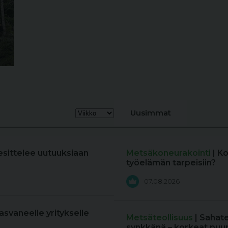
Uusimmat
esittelee uutuuksiaan
Metsäkoneurakointi
| K
työelämän tarpeisiin?
07.08.2026
kasvaneelle yritykselle
Metsäteollisuus
| Sahat
synkkänä – korkeat puun