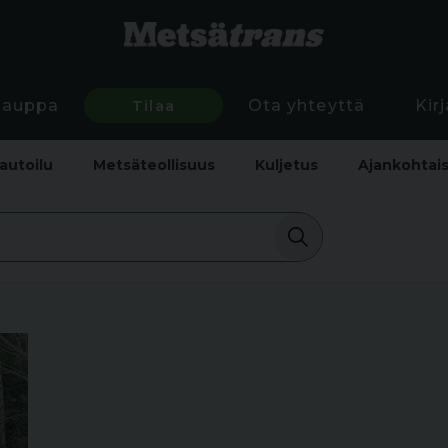
Kauppa
Tilaa
Ota yhteyttä
Kir
autoilu
Metsäteollisuus
Kuljetus
Ajankohtai