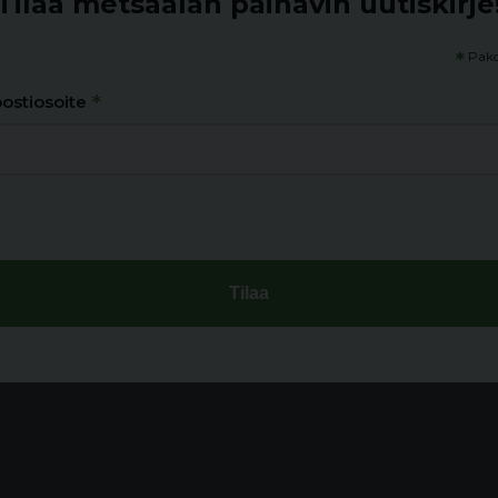
Tilaa metsäalan painavin uutiskirje
*
Pako
*
ostiosoite