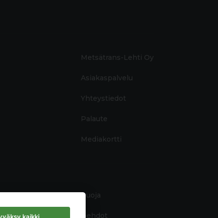
Metsätrans-Lehti Oy
Asiakaspalvelu
Yhteystiedot
Palaute
Mediakortti
Tietosuoja
Käyttöehdot
väksy kaikki