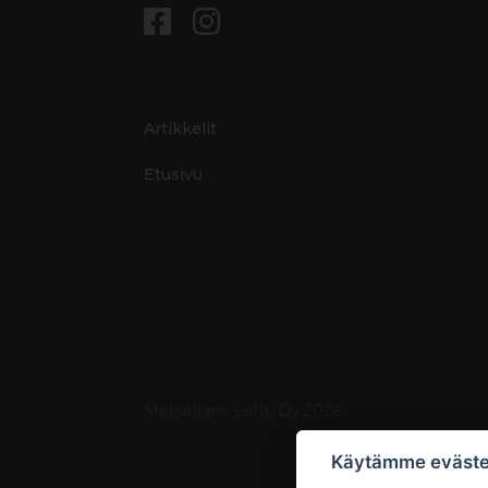
Artikkelit
Etusivu
Metsätrans-Lehti Oy 2026
Käytämme eväste