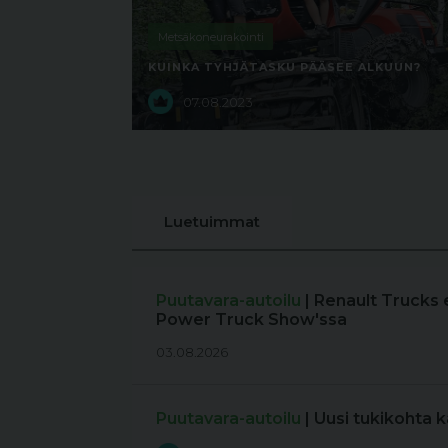
Metsäkoneurakointi
KUINKA TYHJÄTASKU PÄÄSEE ALKUUN?
07.08.2023
Luetuimmat
Puutavara-autoilu
| Renault Trucks 
Power Truck Show'ssa
03.08.2026
Puutavara-autoilu
| Uusi tukikohta 