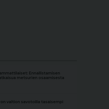
ammattilaiset: Ennallistamisen
atkaisua metsurien osaamisesta
iron valtion savotoilla tasaisempi