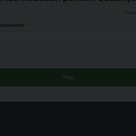
*
Pako
*
ostiosoite