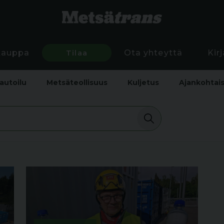
Kauppa
Tilaa
Ota yhteyttä
Kir
autoilu
Metsäteollisuus
Kuljetus
Ajankohtai