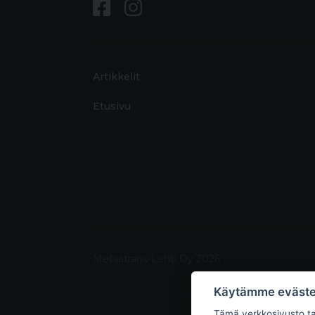
Artikkelit
Etusivu
Metsätrans-Lehti Oy 2026
Käytämme eväste
Tämä verkkosivusto tal