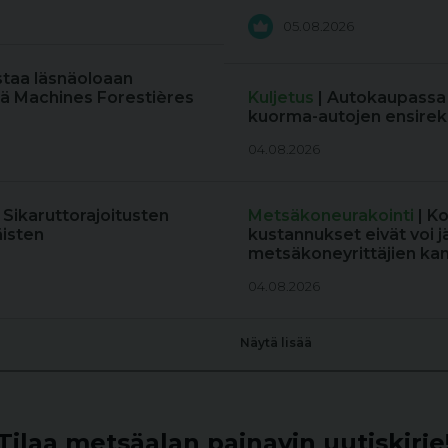
05.08.2026
staa läsnäoloaan
ä Machines Forestières
Kuljetus
| Autokaupassa
kuorma-autojen ensireki
04.08.2026
: Sikaruttorajoitusten
Metsäkoneurakointi
| K
äisten
kustannukset eivät voi j
metsäkoneyrittäjien kan
04.08.2026
Näytä lisää
Tilaa metsäalan painavin uutiskirje