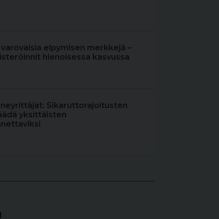
 varovaisia elpymisen merkkejä –
steröinnit hienoisessa kasvussa
oneyrittäjät: Sikaruttorajoitusten
äädä yksittäisten
nettaviksi
!