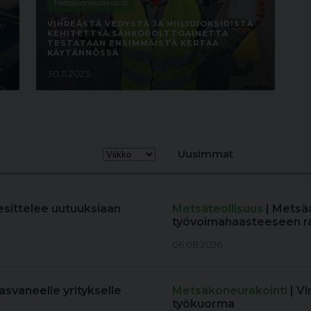
Metsäkoneurakointi
A
VIHREÄSTÄ VEDYSTÄ JA HIILIDIOKSIDISTA
KEHITETTYÄ SÄHKÖPOLTTOAINETTA
TESTATAAN ENSIMMÄISTÄ KERTAA
KÄYTÄNNÖSSÄ
30.11.2023
Uusimmat
esittelee uutuuksiaan
Metsäteollisuus
| Metsä
työvoimahaasteeseen r
06.08.2026
kasvaneelle yritykselle
Metsäkoneurakointi
| V
työkuorma