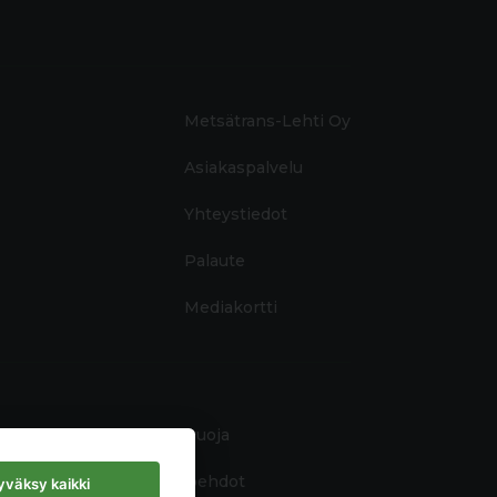
Metsätrans-Lehti Oy
Asiakaspalvelu
Yhteystiedot
Palaute
Mediakortti
Tietosuoja
Käyttöehdot
väksy kaikki