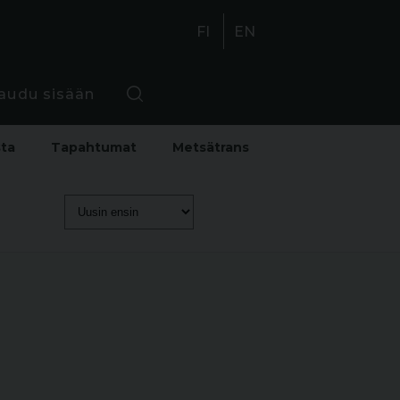
FI
EN
jaudu sisään
sta
Tapahtumat
Metsätrans