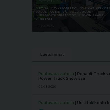
Metsäteollisuus
VTT JA LUT-YLIOPISTO LÖYSIVÄT KEINOJ
JALOSTAA METSÄTEOLLISUUDEN
HIILIDIOKSIDIPÄÄSTÖT MUOVIN RAAKA-
AINEEKSI
03.04.2025
Luetuimmat
Puutavara-autoilu
| Renault Trucks 
Power Truck Show'ssa
03.08.2026
Puutavara-autoilu
| Uusi tukikohta 