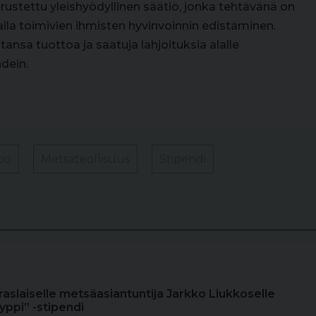
ustettu yleishyödyllinen säätiö, jonka tehtävänä on
lla toimivien ihmisten hyvinvoinnin edistäminen.
ansa tuottoa ja saatuja lahjoituksia alalle
ndein.
iö
Metsäteollisuus
Stipendi
raslaiselle metsäasiantuntija Jarkko Liukkoselle
yppi” -stipendi