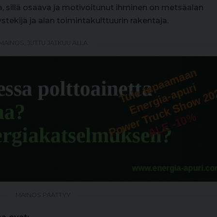
, sillä osaava ja motivoitunut ihminen on metsäalan
tekijä ja alan toimintakulttuurin rakentaja.
MAINOS, JUTTU JATKUU ALLA
MAINOS PÄÄTTYY