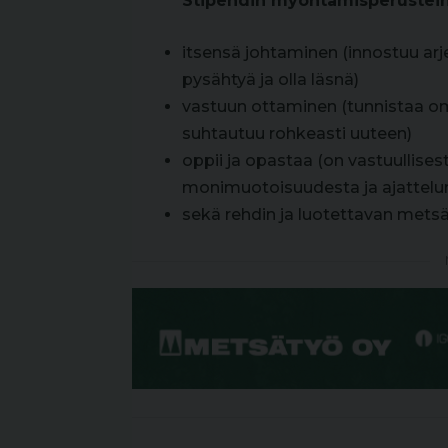
Stipendin myöntämisperustein
itsensä johtaminen (innostuu ar
pysähtyä ja olla läsnä)
vastuun ottaminen (tunnistaa om
suhtautuu rohkeasti uuteen)
oppii ja opastaa (on vastuullises
monimuotoisuudesta ja ajattelun
sekä rehdin ja luotettavan met