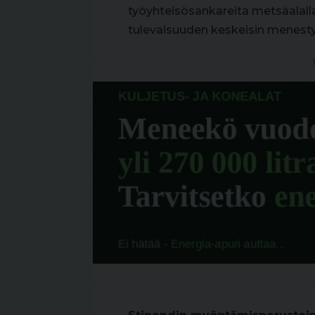
työyhteisösankareita metsäalalla
tulevaisuuden keskeisin menestys