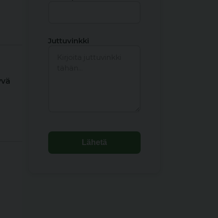
Juttuvinkki
yvä
Lähetä