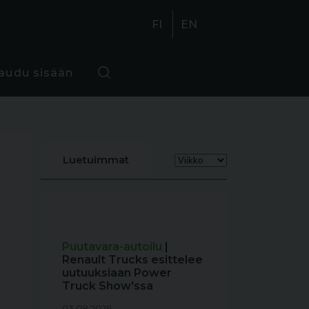
FI
EN
jaudu sisään
Luetuimmat
Puutavara-autoilu
|
Renault Trucks esittelee
uutuuksiaan Power
Truck Show'ssa
03.08.2026