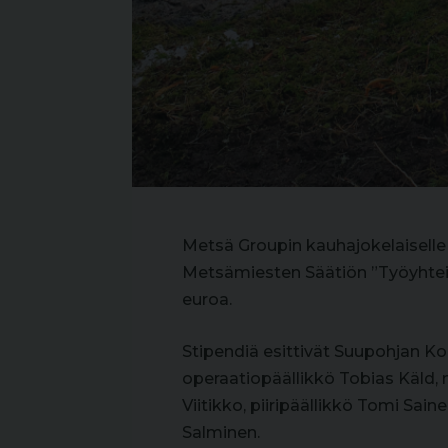
Metsä Groupin kauhajokelaiselle
Metsämiesten Säätiön ”Työyhteis
euroa.
Stipendiä esittivät Suupohjan K
operaatiopäällikkö Tobias Käld, m
Viitikko, piiripäällikkö Tomi Sai
Salminen.