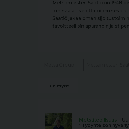
Metsämiesten Säätiö on 1948 per
metsäalan kehittäminen sekä ala
Säätiö jakaa oman sijoitustoimint
tavoitteellisin apurahoin ja stipe
Metsä Group
Metsämiesten Säät
Lue myös
Metsäteollisuus
| Uu
”Työyhteisön hyvä ty