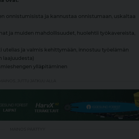
a ovat:
jen onnistumisista ja kannustaa onnistumaan, uskaltaa
at ja muiden mahdollisuudet, huolehtii työkavereista,
ti utelias ja valmis kehittymään, innostuu työelämän
 laajuudesta)
sämieshengen ylläpitäminen
MAINOS, JUTTU JATKUU ALLA
MAINOS PÄÄTTYY