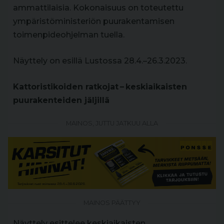
ammattilaisia. Kokonaisuus on toteutettu
ympäristöministeriön puurakentamisen
toimenpideohjelman tuella.
Näyttely on esillä Lustossa 28.4.–26.3.2023.
Kattoristikoiden ratkojat – keskiaikaisten
puurakenteiden jäljillä
MAINOS, JUTTU JATKUU ALLA
MAINOS PÄÄTTYY
Näyttely esittelee keskiaikaisten