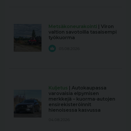
Metsäkoneurakointi
| Viron
valtion savotoilla tasaisempi
työkuorma
05.08.2026
Kuljetus
| Autokaupassa
varovaisia elpymisen
merkkejä – kuorma-autojen
ensirekisteröinnit
hienoisessa kasvussa
04.08.2026