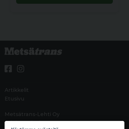
Artikkelit
Etusivu
Metsätrans-Lehti Oy
Asiakaspalvelu