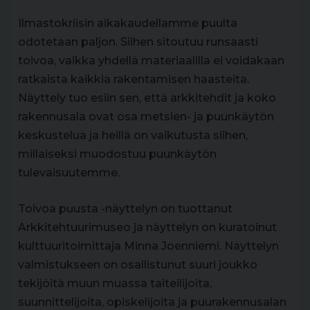
Ilmastokriisin aikakaudellamme puulta
odotetaan paljon. Siihen sitoutuu runsaasti
toivoa, vaikka yhdellä materiaalilla ei voidakaan
ratkaista kaikkia rakentamisen haasteita.
Näyttely tuo esiin sen, että arkkitehdit ja koko
rakennusala ovat osa metsien- ja puunkäytön
keskustelua ja heillä on vaikutusta siihen,
millaiseksi muodostuu puunkäytön
tulevaisuutemme.
Toivoa puusta -näyttelyn on tuottanut
Arkkitehtuurimuseo ja näyttelyn on kuratoinut
kulttuuritoimittaja Minna Joenniemi. Näyttelyn
valmistukseen on osallistunut suuri joukko
tekijöitä muun muassa taiteilijoita,
suunnittelijoita, opiskelijoita ja puurakennusalan