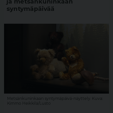
ja metsänkuninkaan
syntymäpäivää
Metsänkuninkaan syntymäpäivä-näyttely. Kuva:
Kimmo Heikkilä/Lusto