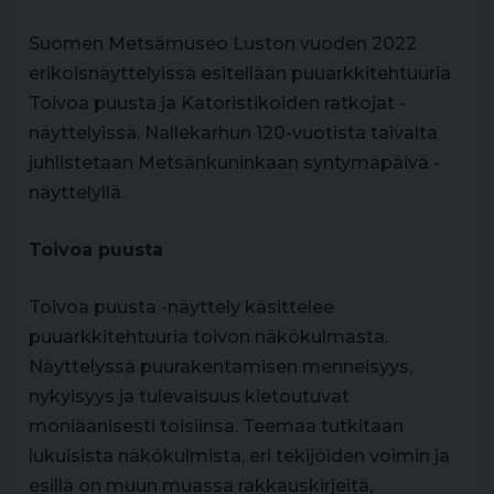
Suomen Metsämuseo Luston vuoden 2022
erikoisnäyttelyissä esitellään puuarkkitehtuuria
Toivoa puusta ja Katoristikoiden ratkojat -
näyttelyissä. Nallekarhun 120-vuotista taivalta
juhlistetaan Metsänkuninkaan syntymäpäivä -
näyttelyllä.
Toivoa puusta
Toivoa puusta -näyttely käsittelee
puuarkkitehtuuria toivon näkökulmasta.
Näyttelyssä puurakentamisen menneisyys,
nykyisyys ja tulevaisuus kietoutuvat
moniäänisesti toisiinsa. Teemaa tutkitaan
lukuisista näkökulmista, eri tekijöiden voimin ja
esillä on muun muassa rakkauskirjeitä,