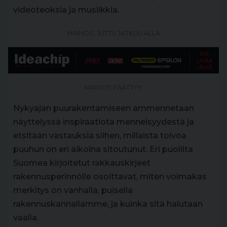
videoteoksia ja musiikkia.
MAINOS, JUTTU JATKUU ALLA
MAINOS PÄÄTTYY
Nykyajan puurakentamiseen ammennetaan
näyttelyssä inspiraatiota menneisyydestä ja
etsitään vastauksia siihen, millaista toivoa
puuhun on eri aikoina sitoutunut. Eri puolilta
Suomea kirjoitetut rakkauskirjeet
rakennusperinnölle osoittavat, miten voimakas
merkitys on vanhalla, puisella
rakennuskannallamme, ja kuinka sitä halutaan
vaalia.