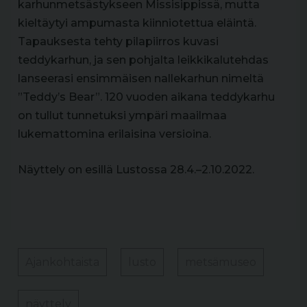
karhunmetsästykseen Missisippissä, mutta
kieltäytyi ampumasta kiinniotettua eläintä.
Tapauksesta tehty pilapiirros kuvasi
teddykarhun, ja sen pohjalta leikkikalutehdas
lanseerasi ensimmäisen nallekarhun nimeltä
”Teddy’s Bear”. 120 vuoden aikana teddykarhu
on tullut tunnetuksi ympäri maailmaa
lukemattomina erilaisina versioina.
Näyttely on esillä Lustossa 28.4.–2.10.2022.
Ajankohtaista
lusto
metsämuseo
näyttely