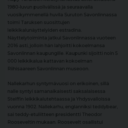
1980-luvun puolivälissä ja seuraavalla
vuosikymmenellä huvila Suruton Savonlinnassa
toimi Taruksen suosittujen
leikkikalunäyttelyiden estradina.
Näyttelytoiminta jatkui Savonlinnassa vuoteen
2016 asti, jolloin hän lahjoitti kokoelmansa
Savonlinnan kaupungille. Kaupunki sijoitti noin 5
000 leikkikalua kattavan kokoelman
Riihisaareen Savonlinnan museoon.
Nallekarhun syntymävuosi on erikoinen, sillä
nalle syntyi samanaikaisesti saksalaisessa
Steiffin leikkikalutehtaassa ja Yhdysvalloissa
vuonna 1902. Nallekarhu, englanniksi teddybear,
sai teddy-etuliitteen presidentti Theodor
Rooseveltin mukaan. Roosevelt osallistui