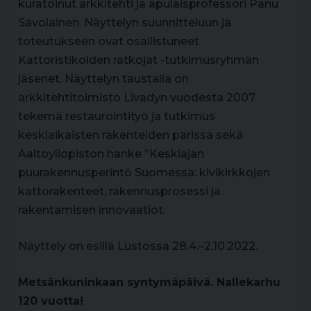
kuratoinut arkkitehti ja apulaisprofessori Panu
Savolainen. Näyttelyn suunnitteluun ja
toteutukseen ovat osallistuneet
Kattoristikoiden ratkojat -tutkimusryhmän
jäsenet. Näyttelyn taustalla on
arkkitehtitoimisto Livadyn vuodesta 2007
tekemä restaurointityö ja tutkimus
keskiaikaisten rakenteiden parissa sekä
Aaltoyliopiston hanke ”Keskiajan
puurakennusperintö Suomessa: kivikirkkojen
kattorakenteet, rakennusprosessi ja
rakentamisen innovaatiot.
Näyttely on esillä Lustossa 28.4.–2.10.2022.
Metsänkuninkaan syntymäpäivä. Nallekarhu
120 vuotta!