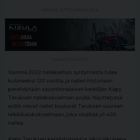
MAINOS, JUTTU JATKUU ALLA
MAINOS PÄÄTTYY
Vuonna 2022 nallekarhun syntymästä tulee
kuluneeksi 120 vuotta, ja nallen historiaan
perehdytään savonlinnalaisen keräilijän Käpy
Taruksen nallekokoelman avulla. Näyttelyssä
esillä olevat nallet kuuluvat Taruksen suureen
leikkikalukokoelmaan, joka sisältää yli 400
nallea.
Käpy Taruksen keräilyharrastus alkoi aikuisena