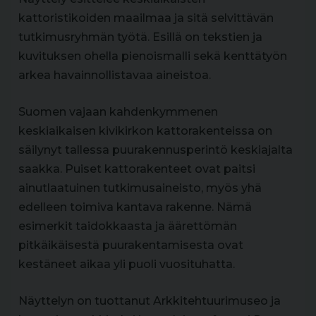
kattoristikoiden maailmaa ja sitä selvittävän
tutkimusryhmän työtä. Esillä on tekstien ja
kuvituksen ohella pienoismalli sekä kenttätyön
arkea havainnollistavaa aineistoa.
Suomen vajaan kahdenkymmenen
keskiaikaisen kivikirkon kattorakenteissa on
säilynyt tallessa puurakennusperintö keskiajalta
saakka. Puiset kattorakenteet ovat paitsi
ainutlaatuinen tutkimusaineisto, myös yhä
edelleen toimiva kantava rakenne. Nämä
esimerkit taidokkaasta ja äärettömän
pitkäikäisestä puurakentamisesta ovat
kestäneet aikaa yli puoli vuosituhatta.
Näyttelyn on tuottanut Arkkitehtuurimuseo ja