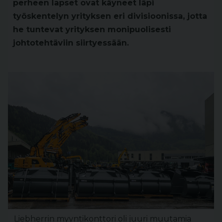
perheen lapset ovat käyneet läpi
työskentelyn yrityksen eri divisioonissa, jotta
he tuntevat yrityksen monipuolisesti
johtotehtäviin siirtyessään.
Liebherrin myyntikonttori oli juuri muutamia