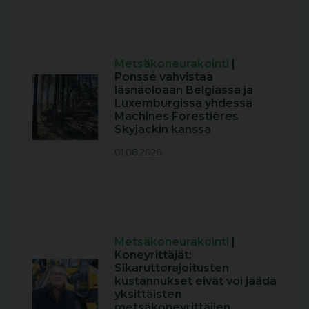
Metsäkoneurakointi
|
Ponsse vahvistaa
läsnäoloaan Belgiassa ja
Luxemburgissa yhdessä
Machines Forestières
Skyjackin kanssa
01.08.2026
Metsäkoneurakointi
|
Koneyrittäjät:
Sikaruttorajoitusten
kustannukset eivät voi jäädä
yksittäisten
metsäkoneyrittäjien