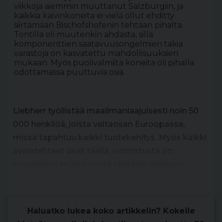
viikkoja aiemmin muuttanut Salzburgiin, ja
kaikkia kaivinkoneita ei vielä ollut ehditty
siirtämään Bischofshofenin tehtaan pihalta.
Tontilla oli muutenkin ahdasta, sillä
komponenttien saatavuusongelmien takia
varastoja on kasvatettu mahdollisuuksien
mukaan. Myös puolivalmiita koneita oli pihalla
odottamassa puuttuvia osia.
Liebherr työllistää maailmanlaajuisesti noin 50
000 henkilöä, joista valtaosan Euroopassa,
missä tapahtuu kaikki tuotekehitys. Myös kaikki
avaintehtaat ovat täällä, valmistusta on
muuallakin, mutta muita tehtaita ohjataan
Euroopasta käsin.
Haluatko lukea koko artikkelin? Kokeile