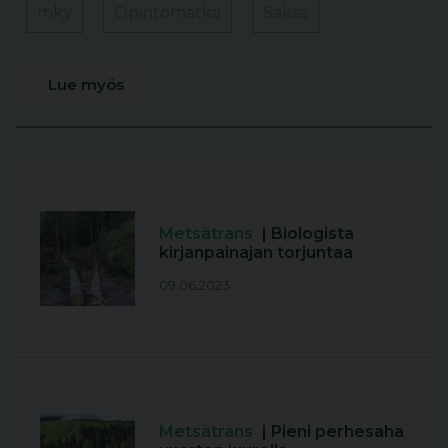
mky
Opintomatka
Saksa
Lue myös
Metsätrans
| Biologista
kirjanpainajan torjuntaa
09.06.2023
Metsätrans
| Pieni perhesaha