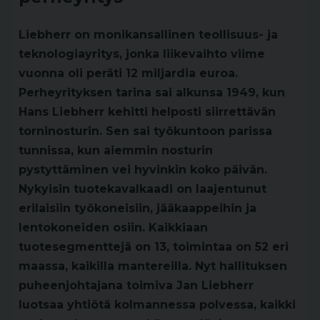
Liebherr on monikansallinen teollisuus- ja
teknologiayritys, jonka liikevaihto viime
vuonna oli peräti 12 miljardia euroa.
Perheyrityksen tarina sai alkunsa 1949, kun
Hans Liebherr kehitti helposti siirrettävän
torninosturin. Sen sai työkuntoon parissa
tunnissa, kun aiemmin nosturin
pystyttäminen vei hyvinkin koko päivän.
Nykyisin tuotekavalkaadi on laajentunut
erilaisiin työkoneisiin, jääkaappeihin ja
lentokoneiden osiin. Kaikkiaan
tuotesegmenttejä on 13, toimintaa on 52 eri
maassa, kaikilla mantereilla. Nyt hallituksen
puheenjohtajana toimiva Jan Liebherr
luotsaa yhtiötä kolmannessa polvessa, kaikki