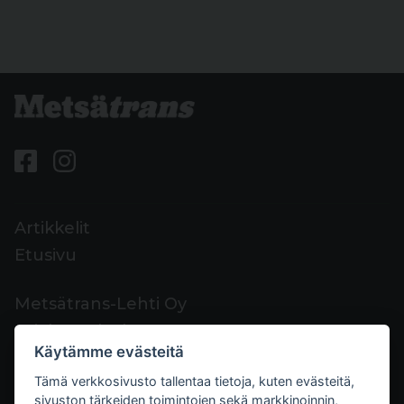
Artikkelit
Etusivu
Metsätrans-Lehti Oy
Asiakaspalvelu
Käytämme evästeitä
Yhteystiedot
Tämä verkkosivusto tallentaa tietoja, kuten evästeitä,
Palaute
sivuston tärkeiden toimintojen sekä markkinoinnin,