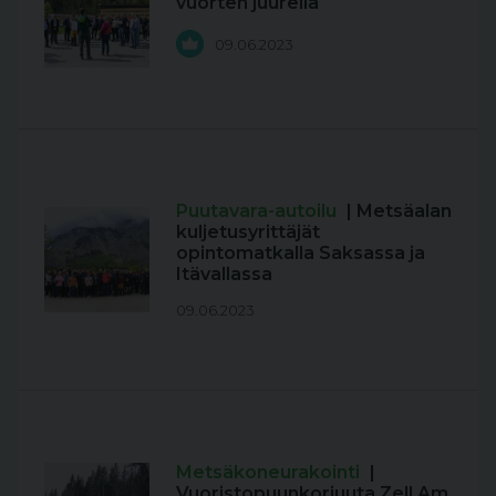
vuorten juurella
09.06.2023
Puutavara-autoilu
| Metsäalan
kuljetusyrittäjät
opintomatkalla Saksassa ja
Itävallassa
09.06.2023
Metsäkoneurakointi
|
Vuoristopuunkorjuuta Zell Am