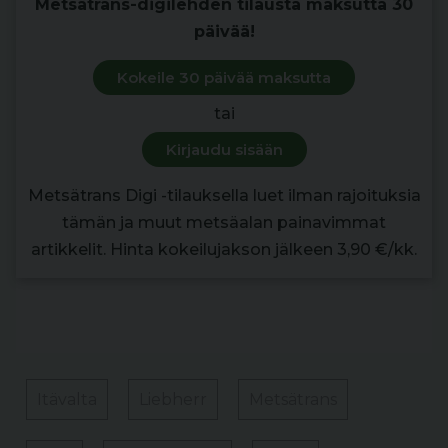
Metsätrans-digilehden tilausta maksutta 30
päivää!
Kokeile 30 päivää maksutta
tai
Kirjaudu sisään
Metsätrans Digi -tilauksella luet ilman rajoituksia
tämän ja muut metsäalan painavimmat
artikkelit. Hinta kokeilujakson jälkeen 3,90 €/kk.
Itävalta
Liebherr
Metsätrans