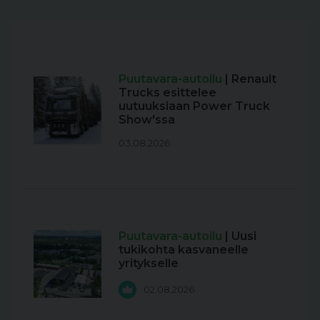
Puutavara-autoilu
| Renault
Trucks esittelee
uutuuksiaan Power Truck
Show'ssa
03.08.2026
Puutavara-autoilu
| Uusi
tukikohta kasvaneelle
yritykselle
02.08.2026