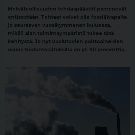
Metsäteollisuuden tehdaspäästöt pienenevät
entisestään. Tehtaat voivat olla fossiilivapaita
jo seuraavan vuosikymmenen kuluessa,
mikäli alan toimintaympäristö tukee tätä
kehitystä. Jo nyt uusiutuvien polttoaineiden
osuus tuotantolaitoksilla on yli 90 prosenttia.