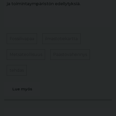
ja toimintaympäristön edellytyksiä.
Fossiilivapaa
ilmastotiekartta
Metsäteollisuus
Päästövähennys
tehdas
Lue myös