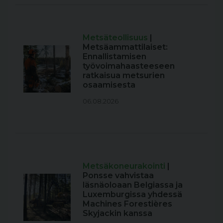
Metsäteollisuus
|
Metsäammattilaiset:
Ennallistamisen
työvoimahaasteeseen
ratkaisua metsurien
osaamisesta
06.08.2026
Metsäkoneurakointi
|
Ponsse vahvistaa
läsnäoloaan Belgiassa ja
Luxemburgissa yhdessä
Machines Forestières
Skyjackin kanssa