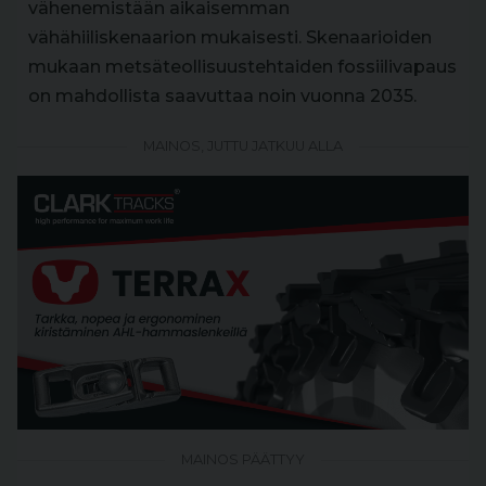
vähenemistään aikaisemman
vähähiiliskenaarion mukaisesti. Skenaarioiden
mukaan metsäteollisuustehtaiden fossiilivapaus
on mahdollista saavuttaa noin vuonna 2035.
MAINOS, JUTTU JATKUU ALLA
MAINOS PÄÄTTYY