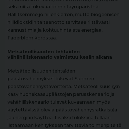
sekä niitä tukevaa toimintaympäristöä.
Hallitsemme jo hiilenkierron, mutta biogeenisen
hiilidioksidin talteenotto tarvitsee riittävästi
kannustimia ja kohtuuhintaista energiaa,
Fagerblom korostaa.
Metsäteollisuuden tehtaiden
vähähiiliskenaario valmistuu kesän aikana
Metsäteollisuuden tehtaiden
päästövähennykset tukevat Suomen
päästövähennystavoitteita. Metsäteollisuus ry:n
kasvihuonekaasupäästöjen perusskenaario ja
vähähiiliskenaario tulevat kuvaamaan myös
käytettävissä olevia päästövähennysratkaisuja
ja energian käyttöä. Lisäksi tuloksina tullaan
listaamaan kehitykseen tarvittavia toimenpiteitä