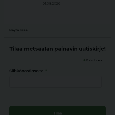
01.08.2026
Näytä lisää
Tilaa metsäalan painavin uutiskirje!
*
Pakollinen
*
Sähköpostiosoite