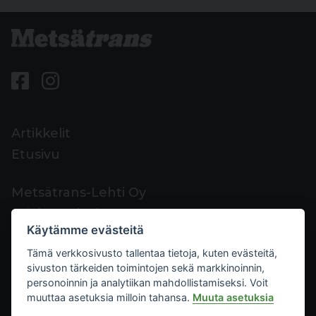
Artikkelit
Etusivu
Metsätrans-Lehti Oy
Asiakaspalvelu
Käytämme evästeitä
Yhteystiedot
Tämä verkkosivusto tallentaa tietoja, kuten evästeitä,
Palaute
sivuston tärkeiden toimintojen sekä markkinoinnin,
Mediakortti
personoinnin ja analytiikan mahdollistamiseksi. Voit
muuttaa asetuksia milloin tahansa.
Muuta asetuksia