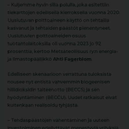
– Kuljemme hyvin sillä polulla, joka esitettiin
tiekarttojen edellisellä kierroksella vuonna 2020.
Uusiutuvan polttoaineen käyttö on tehtailla
kasvanut ja tehtaiden päästöt pienentyneet.
Uusiutuvien polttoaineiden osuus
tuotantolaitoksilla oli vuonna 2023 jo 92
prosenttia, kertoo Metsäteollisuus ry:n energia-
ja ilmastopäällikkö
Ahti Fagerblom
.
Edelliseen skenaarioon verrattuna tuloksista
nousee nyt entistä vahvemmin biogeenisen
hiilidioksidin talteenotto (BECCS) ja sen
hyödyntäminen (BECCU). Uudet ratkaisut eivät
kuitenkaan realisoidu tyhjästä.
– Tehdaspäästöjen vähentäminen ja uuteen
investoiminen edellyttävät menestyviä yrityksiä