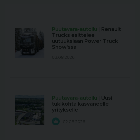
Puutavara-autoilu
| Renault
Trucks esittelee
uutuuksiaan Power Truck
Show'ssa
03.08.2026
Puutavara-autoilu
| Uusi
tukikohta kasvaneelle
yritykselle
02.08.2026