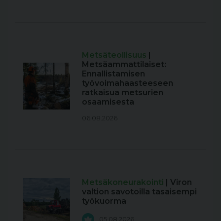
Metsäteollisuus
|
Metsäammattilaiset:
Ennallistamisen
työvoimahaasteeseen
ratkaisua metsurien
osaamisesta
06.08.2026
Metsäkoneurakointi
| Viron
valtion savotoilla tasaisempi
työkuorma
05.08.2026