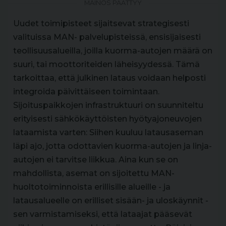
MAINOS PÄÄTTYY
Uudet toimipisteet sijaitsevat strategisesti
valituissa MAN- palvelupisteissä, ensisijaisesti
teollisuusalueilla, joilla kuorma-autojen määrä on
suuri, tai moottoriteiden läheisyydessä. Tämä
tarkoittaa, että julkinen lataus voidaan helposti
integroida päivittäiseen toimintaan.
Sijoituspaikkojen infrastruktuuri on suunniteltu
erityisesti sähkökäyttöisten hyötyajoneuvojen
lataamista varten: Siihen kuuluu latausaseman
läpi ajo, jotta odottavien kuorma-autojen ja linja-
autojen ei tarvitse liikkua. Aina kun se on
mahdollista, asemat on sijoitettu MAN-
huoltotoiminnoista erillisille alueille - ja
latausalueelle on erilliset sisään- ja uloskäynnit -
sen varmistamiseksi, että lataajat pääsevät