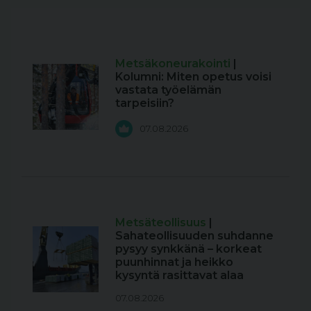
Metsäkoneurakointi
|
Kolumni: Miten opetus voisi
vastata työelämän
tarpeisiin?
07.08.2026
Metsäteollisuus
|
Sahateollisuuden suhdanne
pysyy synkkänä – korkeat
puunhinnat ja heikko
kysyntä rasittavat alaa
07.08.2026