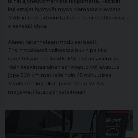
niihin ajoneuvomerkistä riippumatta. Päivisin
kuljettajat hyötyvät myös olemassa olevasta
MAN infrastruktuurista, kuten saniteettitiloista ja
oleskelutiloista.
Alueet rakennetaan modulaarisesti.
Ensimmäisessä vaiheessa kukin paikka
varustetaan useilla 400 kW:n latausasemilla.
Näin keskimääräinen sähköauto voi latautua
jopa 300 km matkalle noin 45 minuutissa.
Myöhemmin paikat päivitetään MCS:n
megawattilatausjärjestelmään.