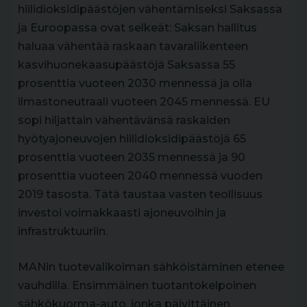
hiilidioksidipäästöjen vähentämiseksi Saksassa
ja Euroopassa ovat selkeät: Saksan hallitus
haluaa vähentää raskaan tavaraliikenteen
kasvihuonekaasupäästöjä Saksassa 55
prosenttia vuoteen 2030 mennessä ja olla
ilmastoneutraali vuoteen 2045 mennessä. EU
sopi hiljattain vähentävänsä raskaiden
hyötyajoneuvojen hiilidioksidipäästöjä 65
prosenttia vuoteen 2035 mennessä ja 90
prosenttia vuoteen 2040 mennessä vuoden
2019 tasosta. Tätä taustaa vasten teollisuus
investoi voimakkaasti ajoneuvoihin ja
infrastruktuuriin.
MANin tuotevalikoiman sähköistäminen etenee
vauhdilla. Ensimmäinen tuotantokelpoinen
sähkökuorma-auto, jonka päivittäinen