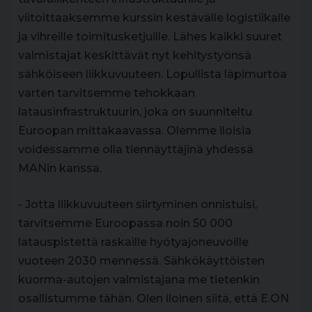
viitoittaaksemme kurssin kestävälle logistiikalle
ja vihreille toimitusketjuille. Lähes kaikki suuret
valmistajat keskittävät nyt kehitystyönsä
sähköiseen liikkuvuuteen. Lopullista läpimurtoa
varten tarvitsemme tehokkaan
latausinfrastruktuurin, joka on suunniteltu
Euroopan mittakaavassa. Olemme iloisia
voidessamme olla tiennäyttäjinä yhdessä
MANin kanssa.
- Jotta liikkuvuuteen siirtyminen onnistuisi,
tarvitsemme Euroopassa noin 50 000
latauspistettä raskaille hyötyajoneuvoille
vuoteen 2030 mennessä. Sähkökäyttöisten
kuorma-autojen valmistajana me tietenkin
osallistumme tähän. Olen iloinen siitä, että E.ON