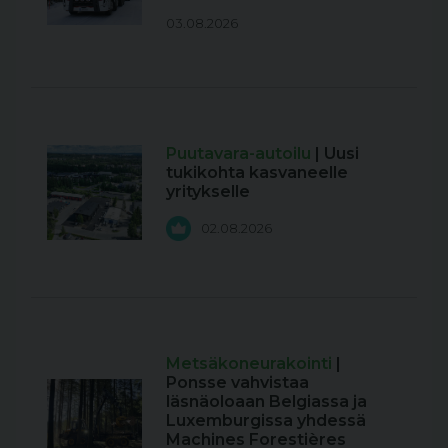
03.08.2026
Puutavara-autoilu
| Uusi
tukikohta kasvaneelle
yritykselle
02.08.2026
Metsäkoneurakointi
|
Ponsse vahvistaa
läsnäoloaan Belgiassa ja
Luxemburgissa yhdessä
Machines Forestières