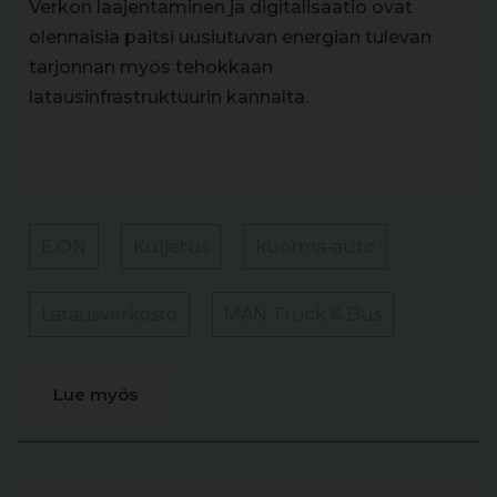
Verkon laajentaminen ja digitalisaatio ovat
olennaisia paitsi uusiutuvan energian tulevan
tarjonnan myös tehokkaan
latausinfrastruktuurin kannalta.
E.ON
Kuljetus
kuorma-auto
Latausverkosto
MAN Truck & Bus
Lue myös