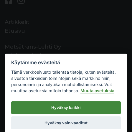
Artikkelit
Etusivu
Metsätrans-Lehti Oy
Asiakaspalvelu
Käytämme evästeitä
Yhteystiedot
Tämä verkkosivusto tallentaa tietoja, kuten evästeitä,
Palaute
sivuston tärkeiden toimintojen sekä markkinoinnin,
Mediakortti
personoinnin ja analytiikan mahdollistamiseksi. Voit
muuttaa asetuksia milloin tahansa.
Muuta asetuksia
Metsätrans-Lehti Oy
Hyväksy kaikki
Tietosuoja
2026
Käyttöehdot
Hyväksy vain vaaditut
Evästeasetukset