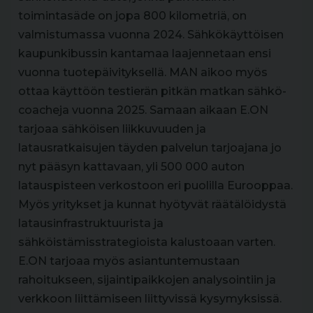
toimintasäde on jopa 800 kilometriä, on
valmistumassa vuonna 2024. Sähkökäyttöisen
kaupunkibussin kantamaa laajennetaan ensi
vuonna tuotepäivityksellä. MAN aikoo myös
ottaa käyttöön testierän pitkän matkan sähkö-
coacheja vuonna 2025. Samaan aikaan E.ON
tarjoaa sähköisen liikkuvuuden ja
latausratkaisujen täyden palvelun tarjoajana jo
nyt pääsyn kattavaan, yli 500 000 auton
latauspisteen verkostoon eri puolilla Eurooppaa.
Myös yritykset ja kunnat hyötyvät räätälöidystä
latausinfrastruktuurista ja
sähköistämisstrategioista kalustoaan varten.
E.ON tarjoaa myös asiantuntemustaan
rahoitukseen, sijaintipaikkojen analysointiin ja
verkkoon liittämiseen liittyvissä kysymyksissä.