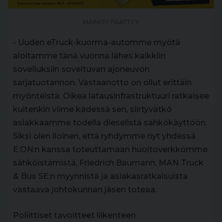
MAINOS PÄÄTTYY
- Uuden eTruck-kuorma-automme myötä
aloitamme tänä vuonna lähes kaikkiin
sovelluksiin soveltuvan ajoneuvon
sarjatuotannon. Vastaanotto on ollut erittäin
myönteistä. Oikea latausinfrastruktuuri ratkaisee
kuitenkin viime kädessä sen, siirtyvätkö
asiakkaamme todella dieselistä sähkökäyttöön.
Siksi olen iloinen, että ryhdymme nyt yhdessä
E.ON:n kanssa toteuttamaan huoltoverkkomme
sähköistämistä, Friedrich Baumann, MAN Truck
& Bus SE:n myynnistä ja asiakasratkaisuista
vastaava johtokunnan jäsen toteaa.
Poliittiset tavoitteet liikenteen