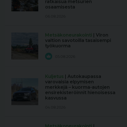
ratkaisua metsurien
osaamisesta
06.08.2026
Metsäkoneurakointi
| Viron
valtion savotoilla tasaisempi
työkuorma
05.08.2026
Kuljetus
| Autokaupassa
varovaisia elpymisen
merkkejä – kuorma-autojen
ensirekisteröinnit hienoisessa
kasvussa
04.08.2026
Metsäkoneurakointi
|