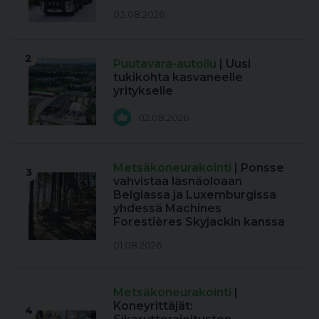
03.08.2026
2
Puutavara-autoilu
| Uusi
tukikohta kasvaneelle
yritykselle
02.08.2026
Metsäkoneurakointi
| Ponsse
3
vahvistaa läsnäoloaan
Belgiassa ja Luxemburgissa
yhdessä Machines
Forestières Skyjackin kanssa
01.08.2026
Metsäkoneurakointi
|
Koneyrittäjät:
4