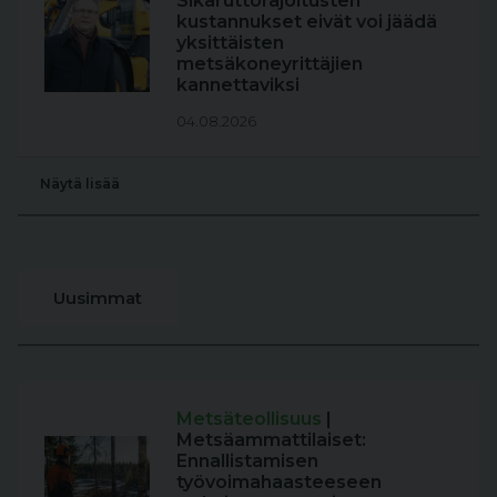
Sikaruttorajoitusten
kustannukset eivät voi jäädä
yksittäisten
metsäkoneyrittäjien
kannettaviksi
04.08.2026
Näytä lisää
Uusimmat
Metsäteollisuus
|
Metsäammattilaiset:
Ennallistamisen
työvoimahaasteeseen