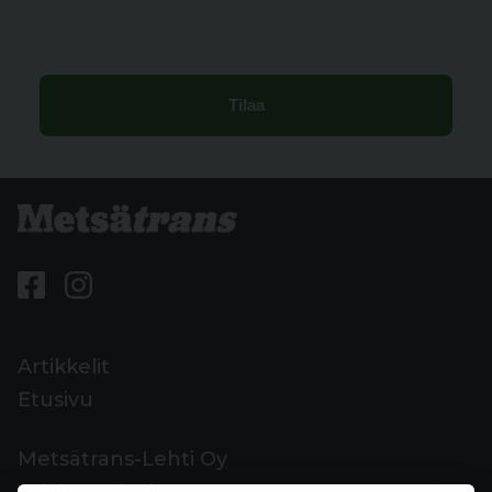
Artikkelit
Etusivu
Metsätrans-Lehti Oy
Asiakaspalvelu