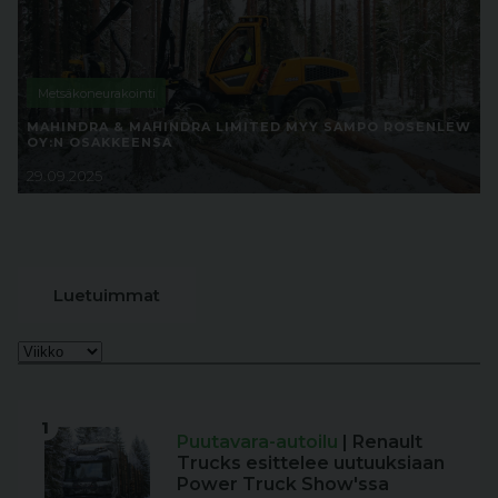
Metsäkoneurakointi
MAHINDRA & MAHINDRA LIMITED MYY SAMPO ROSENLEW
OY:N OSAKKEENSA
29.09.2025
Luetuimmat
1
Puutavara-autoilu
| Renault
Trucks esittelee uutuuksiaan
Power Truck Show'ssa