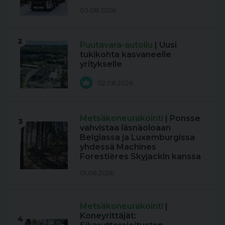
03.08.2026
2
Puutavara-autoilu
| Uusi
tukikohta kasvaneelle
yritykselle
02.08.2026
Metsäkoneurakointi
| Ponsse
3
vahvistaa läsnäoloaan
Belgiassa ja Luxemburgissa
yhdessä Machines
Forestières Skyjackin kanssa
01.08.2026
Metsäkoneurakointi
|
Koneyrittäjät:
4