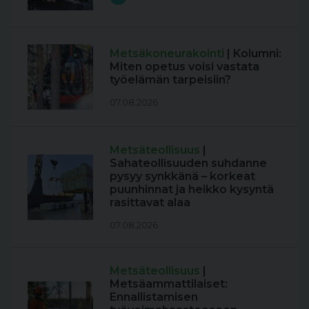
Metsäkoneurakointi
| Kolumni:
Miten opetus voisi vastata
työelämän tarpeisiin?
07.08.2026
Metsäteollisuus
|
Sahateollisuuden suhdanne
pysyy synkkänä – korkeat
puunhinnat ja heikko kysyntä
rasittavat alaa
07.08.2026
Metsäteollisuus
|
Metsäammattilaiset:
Ennallistamisen