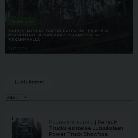
Ajankohtaista
HANNES-MYRSKY KAATOI PUITA ENITEN ETELÄ-
POHJANMAALLA, VARSINAIS-SUOMESSA JA
PIRKANMAALLA
29.12.2025
Luetuimmat
1
Puutavara-autoilu
| Renault
Trucks esittelee uutuuksiaan
Power Truck Show'ssa