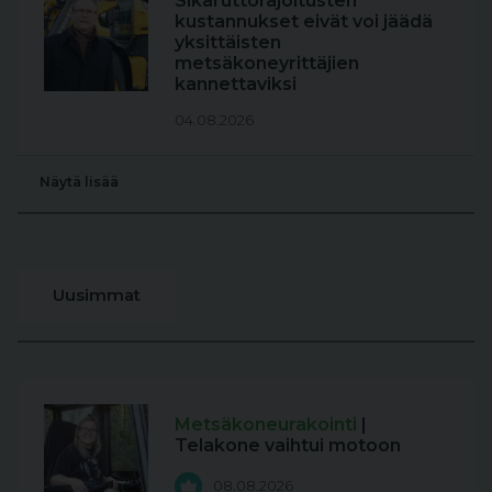
Sikaruttorajoitusten
kustannukset eivät voi jäädä
yksittäisten
metsäkoneyrittäjien
kannettaviksi
04.08.2026
Näytä lisää
Uusimmat
Metsäkoneurakointi
|
Telakone vaihtui motoon
08.08.2026