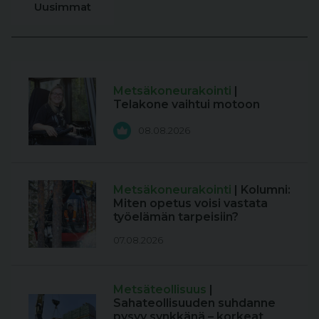
Uusimmat
Metsäkoneurakointi
|
Telakone vaihtui motoon
08.08.2026
Metsäkoneurakointi
| Kolumni:
Miten opetus voisi vastata
työelämän tarpeisiin?
07.08.2026
Metsäteollisuus
|
Sahateollisuuden suhdanne
pysyy synkkänä – korkeat