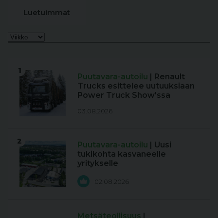
Luetuimmat
1
Puutavara-autoilu
| Renault
Trucks esittelee uutuuksiaan
Power Truck Show'ssa
03.08.2026
2
Puutavara-autoilu
| Uusi
tukikohta kasvaneelle
yritykselle
02.08.2026
Metsäteollisuus
|