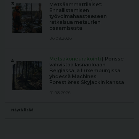
3
Metsäammattilaiset:
Ennallistamisen
työvoimahaasteeseen
ratkaisua metsurien
osaamisesta
06.08.2026
Metsäkoneurakointi
| Ponsse
4
vahvistaa läsnäoloaan
Belgiassa ja Luxemburgissa
yhdessä Machines
Forestières Skyjackin kanssa
01.08.2026
Näytä lisää