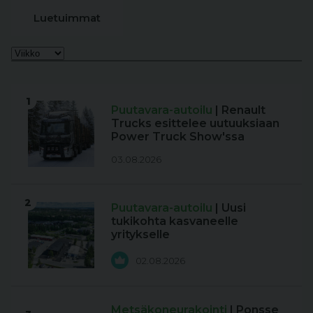
Luetuimmat
1
Puutavara-autoilu
| Renault
Trucks esittelee uutuuksiaan
Power Truck Show'ssa
03.08.2026
2
Puutavara-autoilu
| Uusi
tukikohta kasvaneelle
yritykselle
02.08.2026
Metsäkoneurakointi
| Ponsse