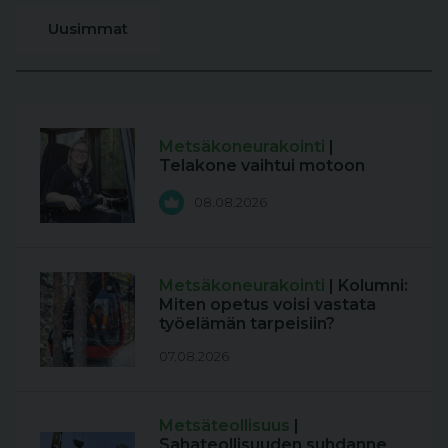
Uusimmat
Metsäkoneurakointi
|
Telakone vaihtui motoon
08.08.2026
Metsäkoneurakointi
| Kolumni:
Miten opetus voisi vastata
työelämän tarpeisiin?
07.08.2026
Metsäteollisuus
|
Sahateollisuuden suhdanne