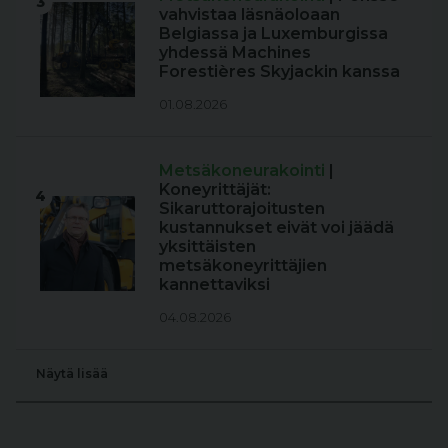
3
vahvistaa läsnäoloaan
Belgiassa ja Luxemburgissa
yhdessä Machines
Forestières Skyjackin kanssa
01.08.2026
Metsäkoneurakointi
|
Koneyrittäjät:
4
Sikaruttorajoitusten
kustannukset eivät voi jäädä
yksittäisten
metsäkoneyrittäjien
kannettaviksi
04.08.2026
Näytä lisää