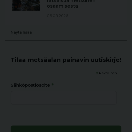
ratkaisua metsurien
osaamisesta
06.08.2026
Näytä lisää
Tilaa metsäalan painavin uutiskirje!
*
Pakollinen
*
Sähköpostiosoite