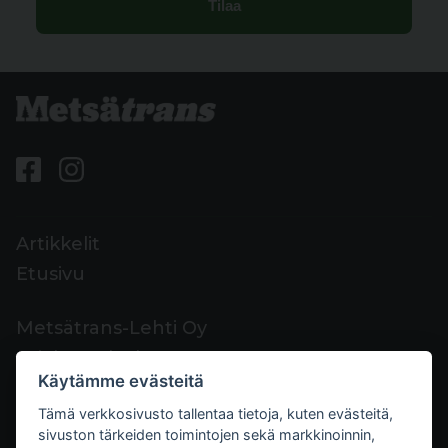
Artikkelit
Etusivu
Metsätrans-Lehti Oy
Asiakaspalvelu
Käytämme evästeitä
Yhteystiedot
Tämä verkkosivusto tallentaa tietoja, kuten evästeitä,
Palaute
sivuston tärkeiden toimintojen sekä markkinoinnin,
Mediakortti