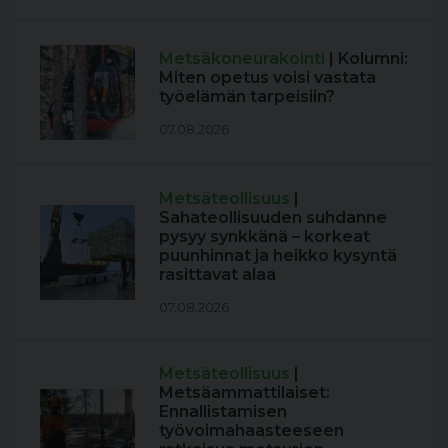
Metsäkoneurakointi
| Kolumni:
Miten opetus voisi vastata
työelämän tarpeisiin?
07.08.2026
Metsäteollisuus
|
Sahateollisuuden suhdanne
pysyy synkkänä – korkeat
puunhinnat ja heikko kysyntä
rasittavat alaa
07.08.2026
Metsäteollisuus
|
Metsäammattilaiset:
Ennallistamisen
työvoimahaasteeseen