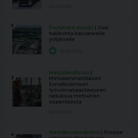
03.08.2026
2
Puutavara-autoilu
| Uusi
tukikohta kasvaneelle
yritykselle
02.08.2026
Metsäteollisuus
|
3
Metsäammattilaiset:
Ennallistamisen
työvoimahaasteeseen
ratkaisua metsurien
osaamisesta
06.08.2026
Metsäkoneurakointi
| Ponsse
4