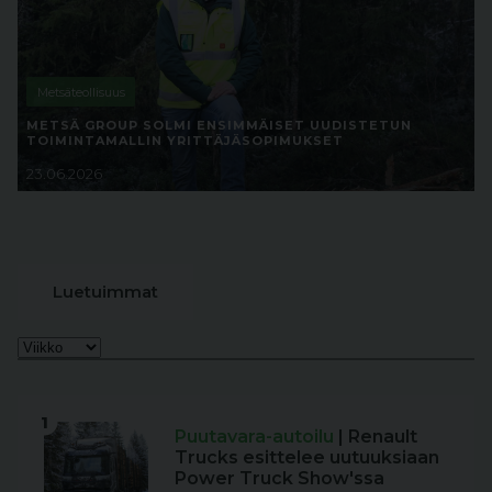
Metsäteollisuus
METSÄ GROUP SOLMI ENSIMMÄISET UUDISTETUN
TOIMINTAMALLIN YRITTÄJÄSOPIMUKSET
23.06.2026
Luetuimmat
1
Puutavara-autoilu
| Renault
Trucks esittelee uutuuksiaan
Power Truck Show'ssa