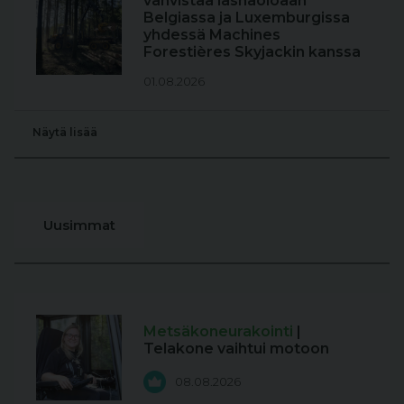
vahvistaa läsnäoloaan
Belgiassa ja Luxemburgissa
yhdessä Machines
Forestières Skyjackin kanssa
01.08.2026
Näytä lisää
Uusimmat
Metsäkoneurakointi
|
Telakone vaihtui motoon
08.08.2026