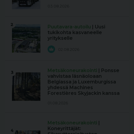
03.08.2026
2
Puutavara-autoilu
| Uusi
tukikohta kasvaneelle
yritykselle
02.08.2026
Metsäkoneurakointi
| Ponsse
3
vahvistaa läsnäoloaan
Belgiassa ja Luxemburgissa
yhdessä Machines
Forestières Skyjackin kanssa
01.08.2026
Metsäkoneurakointi
|
Koneyrittäjät:
4