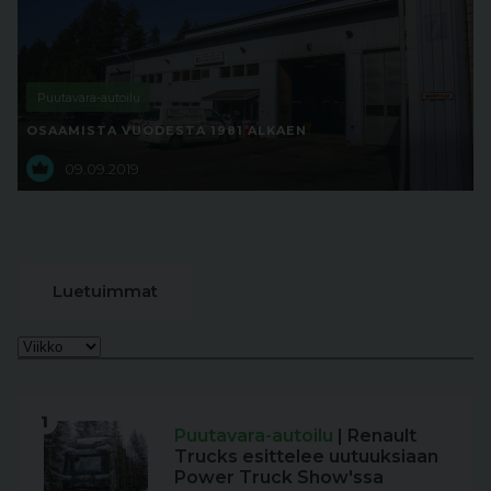
Puutavara-autoilu
OSAAMISTA VUODESTA 1981 ALKAEN
09.09.2019
Luetuimmat
1
Puutavara-autoilu
| Renault
Trucks esittelee uutuuksiaan
Power Truck Show'ssa