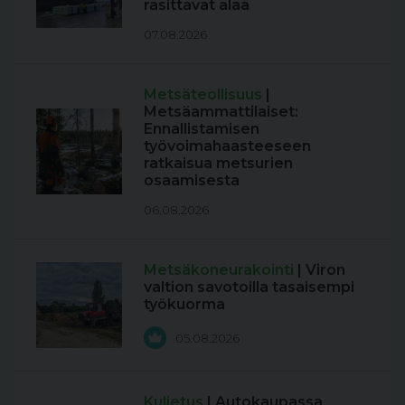
rasittavat alaa
07.08.2026
Metsäteollisuus
|
Metsäammattilaiset:
Ennallistamisen
työvoimahaasteeseen
ratkaisua metsurien
osaamisesta
06.08.2026
Metsäkoneurakointi
| Viron
valtion savotoilla tasaisempi
työkuorma
05.08.2026
Kuljetus
| Autokaupassa