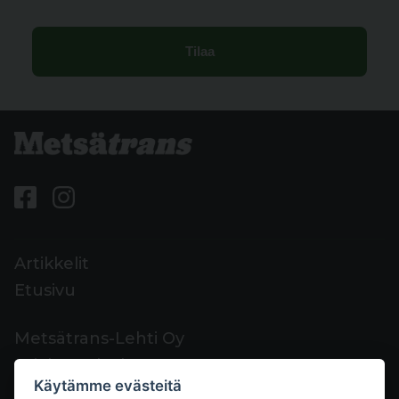
Artikkelit
Etusivu
Metsätrans-Lehti Oy
Asiakaspalvelu
Käytämme evästeitä
Yhteystiedot