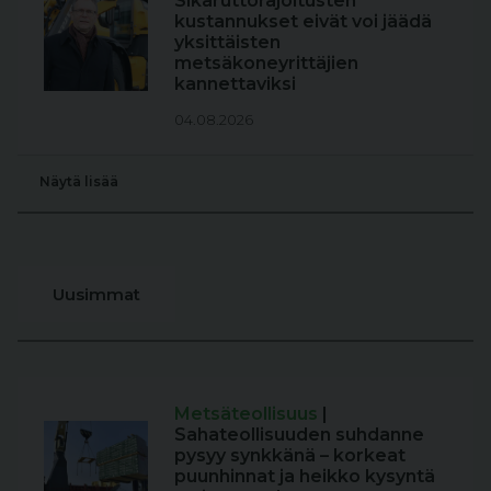
Sikaruttorajoitusten
kustannukset eivät voi jäädä
yksittäisten
metsäkoneyrittäjien
kannettaviksi
04.08.2026
Näytä lisää
Uusimmat
Metsäteollisuus
|
Sahateollisuuden suhdanne
pysyy synkkänä – korkeat
puunhinnat ja heikko kysyntä