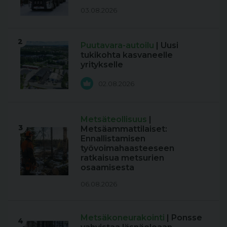
03.08.2026
2
Puutavara-autoilu
| Uusi
tukikohta kasvaneelle
yritykselle
02.08.2026
Metsäteollisuus
|
3
Metsäammattilaiset:
Ennallistamisen
työvoimahaasteeseen
ratkaisua metsurien
osaamisesta
06.08.2026
Metsäkoneurakointi
| Ponsse
4