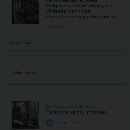
vahvistaa läsnäoloaan
Belgiassa ja Luxemburgissa
yhdessä Machines
Forestières Skyjackin kanssa
01.08.2026
Näytä lisää
Uusimmat
Metsäkoneurakointi
|
Telakone vaihtui motoon
08.08.2026