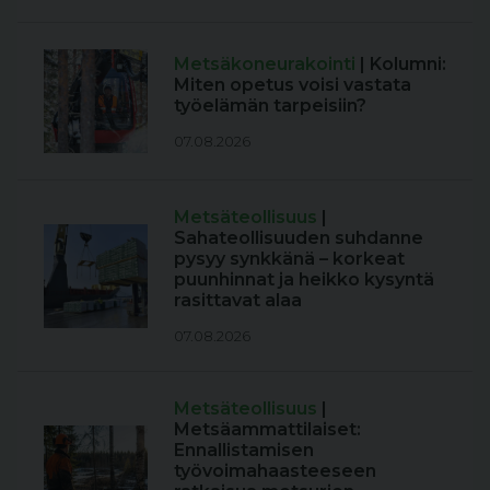
Metsäkoneurakointi
| Kolumni:
Miten opetus voisi vastata
työelämän tarpeisiin?
07.08.2026
Metsäteollisuus
|
Sahateollisuuden suhdanne
pysyy synkkänä – korkeat
puunhinnat ja heikko kysyntä
rasittavat alaa
07.08.2026
Metsäteollisuus
|
Metsäammattilaiset:
Ennallistamisen
työvoimahaasteeseen