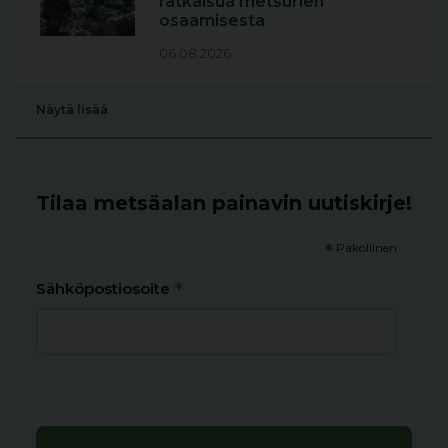
ratkaisua metsurien
osaamisesta
06.08.2026
Näytä lisää
Tilaa metsäalan painavin uutiskirje!
*
Pakollinen
*
Sähköpostiosoite