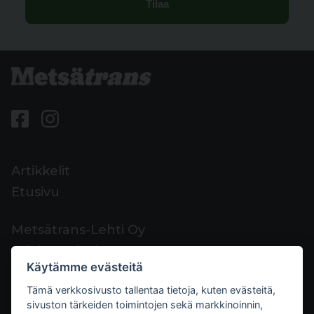
Artikkelit
Etusivu
Metsätrans-Lehti Oy
Asiakaspalvelu
Käytämme evästeitä
Yhteystiedot
Tämä verkkosivusto tallentaa tietoja, kuten evästeitä,
Palaute
sivuston tärkeiden toimintojen sekä markkinoinnin,
Mediakortti