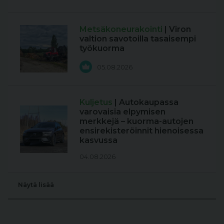
Metsäkoneurakointi
| Viron
valtion savotoilla tasaisempi
työkuorma
05.08.2026
Kuljetus
| Autokaupassa
varovaisia elpymisen
merkkejä – kuorma-autojen
ensirekisteröinnit hienoisessa
kasvussa
04.08.2026
Näytä lisää