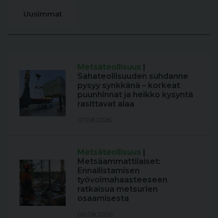
Uusimmat
Metsäteollisuus
|
Sahateollisuuden suhdanne
pysyy synkkänä – korkeat
puunhinnat ja heikko kysyntä
rasittavat alaa
07.08.2026
Metsäteollisuus
|
Metsäammattilaiset:
Ennallistamisen
työvoimahaasteeseen
ratkaisua metsurien
osaamisesta
06.08.2026