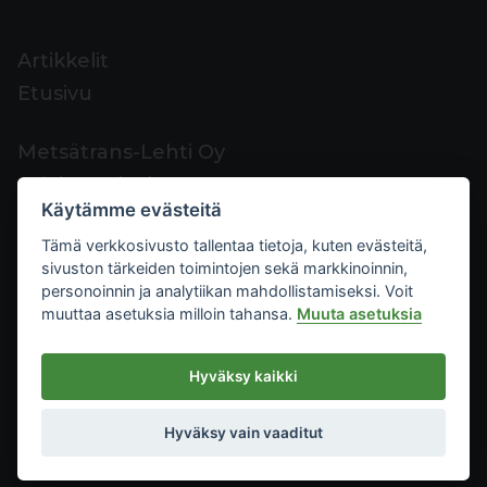
Artikkelit
Etusivu
Metsätrans-Lehti Oy
Asiakaspalvelu
Käytämme evästeitä
Yhteystiedot
Tämä verkkosivusto tallentaa tietoja, kuten evästeitä,
Palaute
sivuston tärkeiden toimintojen sekä markkinoinnin,
Mediakortti
personoinnin ja analytiikan mahdollistamiseksi. Voit
muuttaa asetuksia milloin tahansa.
Muuta asetuksia
Metsätrans-Lehti Oy
Hyväksy kaikki
Tietosuoja
2026
Käyttöehdot
Hyväksy vain vaaditut
Evästeasetukset