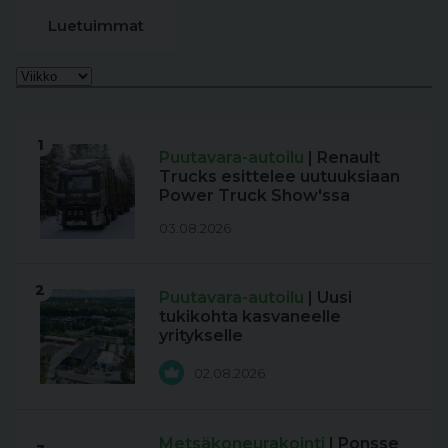
Luetuimmat
1
Puutavara-autoilu
| Renault
Trucks esittelee uutuuksiaan
Power Truck Show'ssa
03.08.2026
2
Puutavara-autoilu
| Uusi
tukikohta kasvaneelle
yritykselle
02.08.2026
Metsäkoneurakointi
| Ponsse