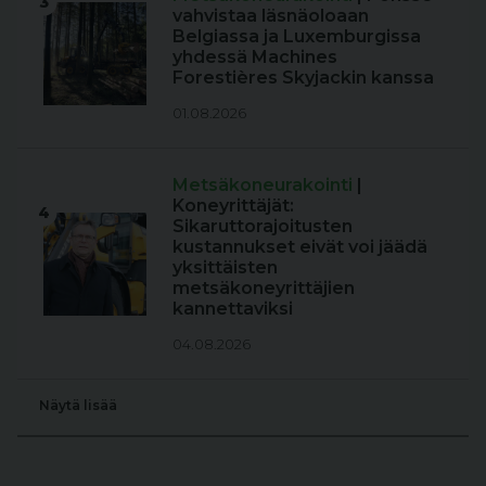
3
vahvistaa läsnäoloaan
Belgiassa ja Luxemburgissa
yhdessä Machines
Forestières Skyjackin kanssa
01.08.2026
Metsäkoneurakointi
|
Koneyrittäjät:
4
Sikaruttorajoitusten
kustannukset eivät voi jäädä
yksittäisten
metsäkoneyrittäjien
kannettaviksi
04.08.2026
Näytä lisää