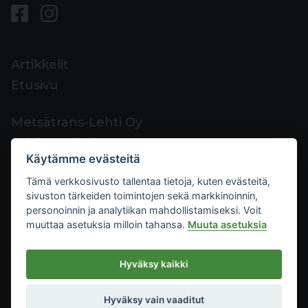
Artikkelit
Etusivu
Metsätrans-Lehti Oy
Asiakaspalvelu
Käytämme evästeitä
Yhteystiedot
Tämä verkkosivusto tallentaa tietoja, kuten evästeitä,
Palaute
sivuston tärkeiden toimintojen sekä markkinoinnin,
Mediakortti
personoinnin ja analytiikan mahdollistamiseksi. Voit
muuttaa asetuksia milloin tahansa.
Muuta asetuksia
Metsätrans-Lehti Oy
Hyväksy kaikki
Tietosuoja
2026
Käyttöehdot
Hyväksy vain vaaditut