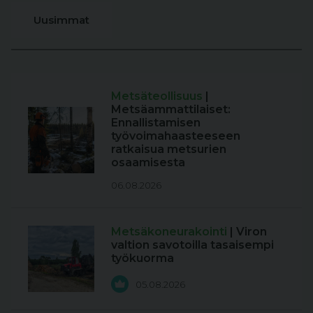
Uusimmat
Metsäteollisuus
|
Metsäammattilaiset:
Ennallistamisen
työvoimahaasteeseen
ratkaisua metsurien
osaamisesta
06.08.2026
Metsäkoneurakointi
| Viron
valtion savotoilla tasaisempi
työkuorma
05.08.2026