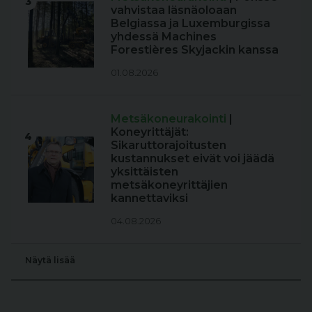
3
vahvistaa läsnäoloaan
Belgiassa ja Luxemburgissa
yhdessä Machines
Forestières Skyjackin kanssa
01.08.2026
Metsäkoneurakointi
|
Koneyrittäjät:
4
Sikaruttorajoitusten
kustannukset eivät voi jäädä
yksittäisten
metsäkoneyrittäjien
kannettaviksi
04.08.2026
Näytä lisää