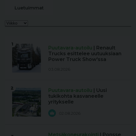
Luetuimmat
1
Puutavara-autoilu
| Renault
Trucks esittelee uutuuksiaan
Power Truck Show'ssa
03.08.2026
2
Puutavara-autoilu
| Uusi
tukikohta kasvaneelle
yritykselle
02.08.2026
Metsäkoneurakointi
| Ponsse