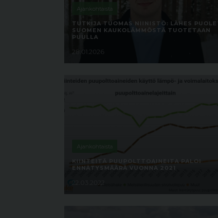
Ajankohtaista
TUTKIJA TUOMAS NIINISTÖ: LÄHES PUOLE
SUOMEN KAUKOLÄMMÖSTÄ TUOTETAAN
PUULLA
28.01.2026
Ajankohtaista
KIINTEITÄ PUUPOLTTOAINEITA PALOI
ENNÄTYSMÄÄRÄ VUONNA 2021
22.03.2022