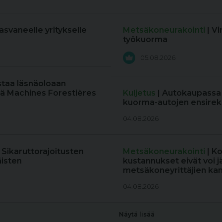
kasvaneelle yritykselle
Metsäkoneurakointi
| V
työkuorma
05.08.2026
staa läsnäoloaan
ä Machines Forestières
Kuljetus
| Autokaupassa
kuorma-autojen ensireki
04.08.2026
: Sikaruttorajoitusten
Metsäkoneurakointi
| K
äisten
kustannukset eivät voi j
metsäkoneyrittäjien kan
04.08.2026
Näytä lisää