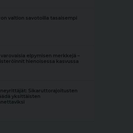
iron valtion savotoilla tasaisempi
 varovaisia elpymisen merkkejä –
steröinnit hienoisessa kasvussa
oneyrittäjät: Sikaruttorajoitusten
äädä yksittäisten
nettaviksi