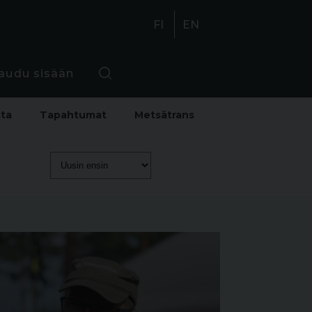
FI
EN
jaudu sisään
sta
Tapahtumat
Metsätrans