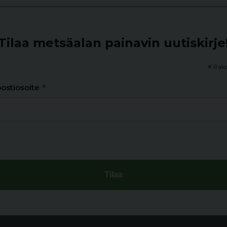
Tilaa metsäalan painavin uutiskirje
*
Pako
*
ostiosoite