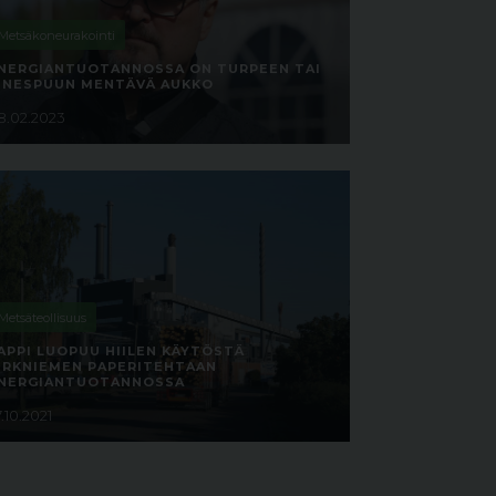
Metsäkoneurakointi
NERGIANTUOTANNOSSA ON TURPEEN TAI
INESPUUN MENTÄVÄ AUKKO
8.02.2023
Metsäteollisuus
APPI LUOPUU HIILEN KÄYTÖSTÄ
IRKNIEMEN PAPERITEHTAAN
NERGIANTUOTANNOSSA
.10.2021