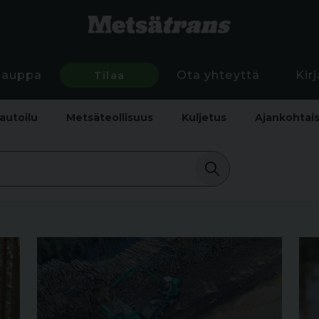
Kauppa
Tilaa
Ota yhteyttä
Kir
autoilu
Metsäteollisuus
Kuljetus
Ajankohtai