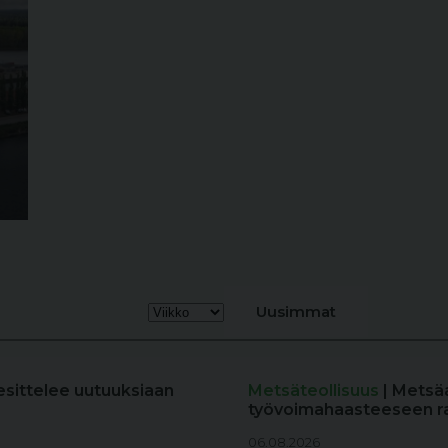
Uusimmat
esittelee uutuuksiaan
Metsäteollisuus
| Metsä
työvoimahaasteeseen r
06.08.2026