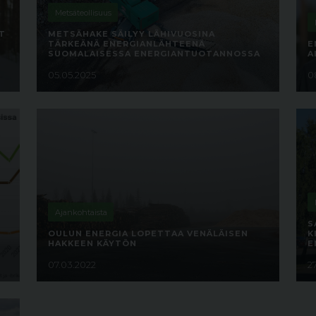
Metsäteollisuus
T
METSÄHAKE SÄILYY LÄHIVUOSINA
TÄRKEÄNÄ ENERGIANLÄHTEENÄ
E
SUOMALAISESSA ENERGIANTUOTANNOSSA
A
05.05.2025
0
Ajankohtaista
S
OULUN ENERGIA LOPETTAA VENÄLÄISEN
K
HAKKEEN KÄYTÖN
E
07.03.2022
27