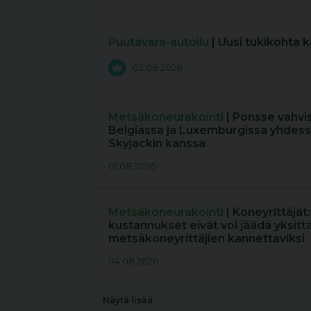
Puutavara-autoilu
| Uusi tukikohta 
02.08.2026
Metsäkoneurakointi
| Ponsse vahvi
Belgiassa ja Luxemburgissa yhdess
Skyjackin kanssa
01.08.2026
Metsäkoneurakointi
| Koneyrittäjät
kustannukset eivät voi jäädä yksitt
metsäkoneyrittäjien kannettaviksi
04.08.2026
Näytä lisää