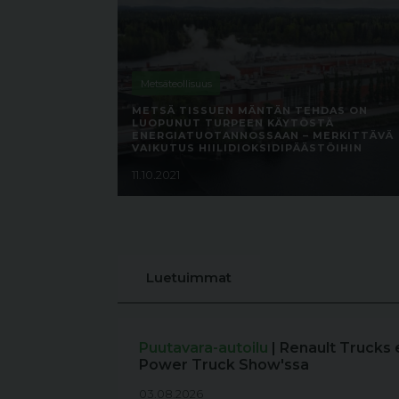
Metsäteollisuus
METSÄ TISSUEN MÄNTÄN TEHDAS ON
LUOPUNUT TURPEEN KÄYTÖSTÄ
ENERGIATUOTANNOSSAAN – MERKITTÄVÄ
VAIKUTUS HIILIDIOKSIDIPÄÄSTÖIHIN
11.10.2021
Luetuimmat
Puutavara-autoilu
| Renault Trucks 
Power Truck Show'ssa
03.08.2026