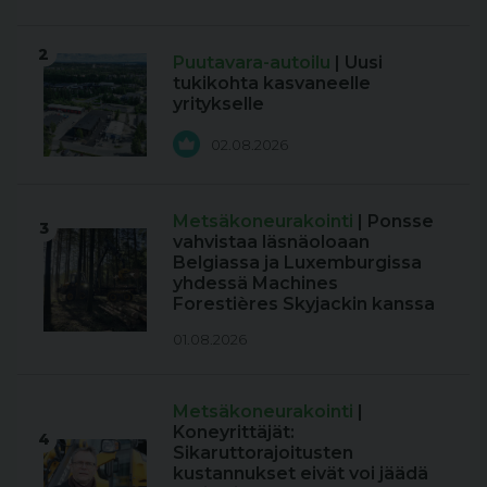
2
Puutavara-autoilu
| Uusi
tukikohta kasvaneelle
yritykselle
02.08.2026
Metsäkoneurakointi
| Ponsse
3
vahvistaa läsnäoloaan
Belgiassa ja Luxemburgissa
yhdessä Machines
Forestières Skyjackin kanssa
01.08.2026
Metsäkoneurakointi
|
Koneyrittäjät:
4
Sikaruttorajoitusten
kustannukset eivät voi jäädä