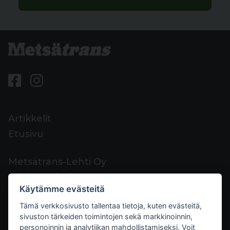
Artikkelit
Etusivu
Metsätrans-Lehti Oy
Asiakaspalvelu
Käytämme evästeitä
Yhteystiedot
Tämä verkkosivusto tallentaa tietoja, kuten evästeitä,
Palaute
sivuston tärkeiden toimintojen sekä markkinoinnin,
Mediakortti
personoinnin ja analytiikan mahdollistamiseksi. Voit