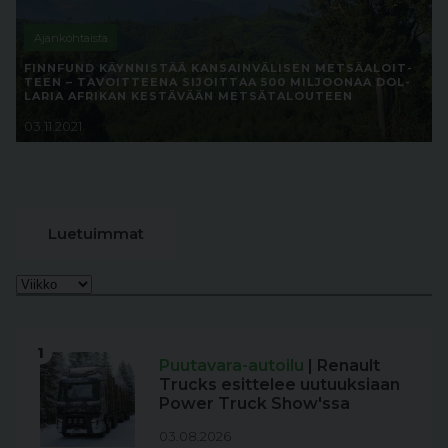
Ajankohtaista
FINN­FUND KÄYN­NIS­TÄÄ KAN­SAIN­VÄ­LI­SEN MET­SÄA­LOIT­
TEEN – TA­VOIT­TEE­NA SI­JOIT­TAA 500 MIL­JOO­NAA DOL­
LA­RIA AF­RI­KAN KES­TÄ­VÄÄN MET­SÄ­TA­LOU­TEEN
03.11.2021
Luetuimmat
1
Puutavara-autoilu
| Renault
Trucks esittelee uutuuksiaan
Power Truck Show'ssa
03.08.2026