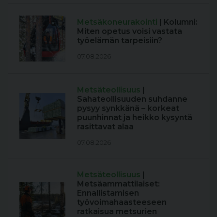
Metsäkoneurakointi
| Kolumni:
Miten opetus voisi vastata
työelämän tarpeisiin?
07.08.2026
Metsäteollisuus
|
Sahateollisuuden suhdanne
pysyy synkkänä – korkeat
puunhinnat ja heikko kysyntä
rasittavat alaa
07.08.2026
Metsäteollisuus
|
Metsäammattilaiset:
Ennallistamisen
työvoimahaasteeseen
ratkaisua metsurien