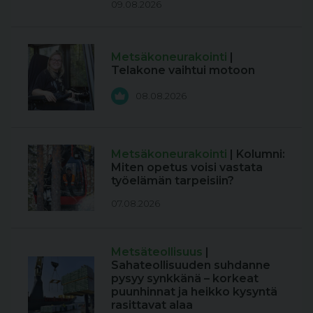
09.08.2026
Metsäkoneurakointi
|
Telakone vaihtui motoon
08.08.2026
Metsäkoneurakointi
| Kolumni:
Miten opetus voisi vastata
työelämän tarpeisiin?
07.08.2026
Metsäteollisuus
|
Sahateollisuuden suhdanne
pysyy synkkänä – korkeat
puunhinnat ja heikko kysyntä
rasittavat alaa