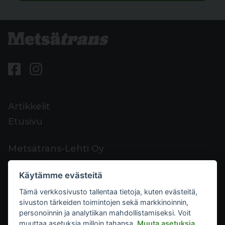
Artikkelit
Etusivu
Metsätrans-Lehti Oy
Asiakaspalvelu
Käytämme evästeitä
Yhteystiedot
Tämä verkkosivusto tallentaa tietoja, kuten evästeitä,
Palaute
sivuston tärkeiden toimintojen sekä markkinoinnin,
Mediakortti
personoinnin ja analytiikan mahdollistamiseksi. Voit
muuttaa asetuksia milloin tahansa.
Muuta asetuksia