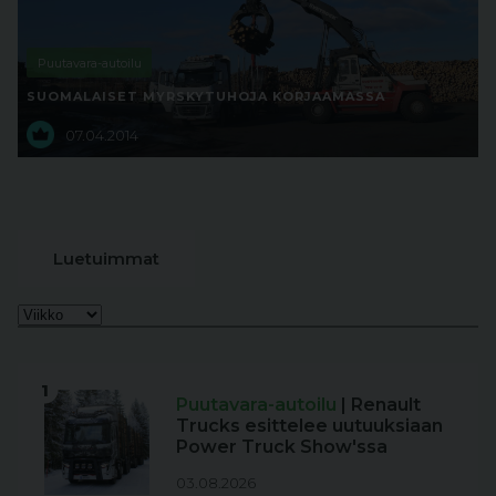
Puutavara-autoilu
SUOMALAISET MYRSKYTUHOJA KORJAAMASSA
07.04.2014
Luetuimmat
1
Puutavara-autoilu
| Renault
Trucks esittelee uutuuksiaan
Power Truck Show'ssa
03.08.2026