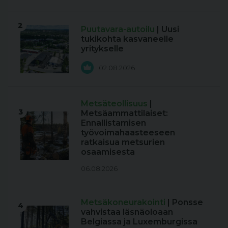
2
Puutavara-autoilu
| Uusi
tukikohta kasvaneelle
yritykselle
02.08.2026
Metsäteollisuus
|
3
Metsäammattilaiset:
Ennallistamisen
työvoimahaasteeseen
ratkaisua metsurien
osaamisesta
06.08.2026
Metsäkoneurakointi
| Ponsse
4
vahvistaa läsnäoloaan
Belgiassa ja Luxemburgissa