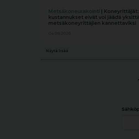
Metsäkoneurakointi
| Koneyrittäjät
kustannukset eivät voi jäädä yksitt
metsäkoneyrittäjien kannettaviksi
04.08.2026
Näytä lisää
Sähköp