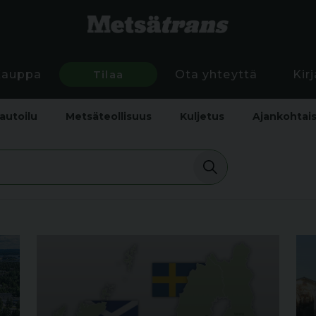
Kauppa
Tilaa
Ota yhteyttä
Kir
autoilu
Metsäteollisuus
Kuljetus
Ajankohtai