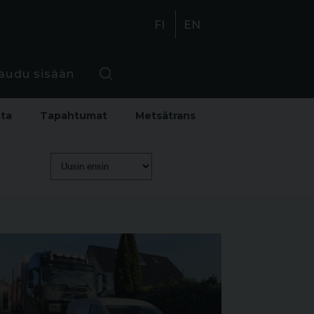
FI
EN
jaudu sisään
sta
Tapahtumat
Metsätrans