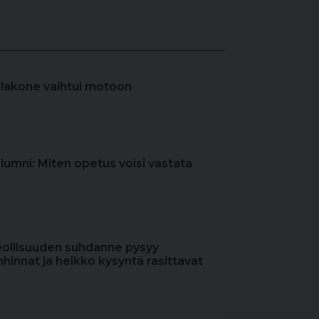
elakone vaihtui motoon
olumni: Miten opetus voisi vastata
eollisuuden suhdanne pysyy
hinnat ja heikko kysyntä rasittavat