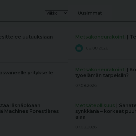
Uusimmat
esittelee uutuuksiaan
Metsäkoneurakointi
| T
08.08.2026
Metsäkoneurakointi
| K
kasvaneelle yritykselle
työelämän tarpeisiin?
07.08.2026
staa läsnäoloaan
Metsäteollisuus
| Sahat
ä Machines Forestières
synkkänä – korkeat puun
alaa
07.08.2026