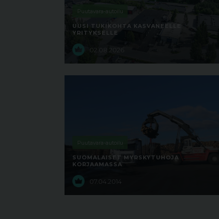
Puutavara-autoilu
UUSI TUKIKOHTA KASVANEELLE
YRITYKSELLE
02.08.2026
Puutavara-autoilu
SUOMALAISET MYRSKYTUHOJA
KORJAAMASSA
07.04.2014