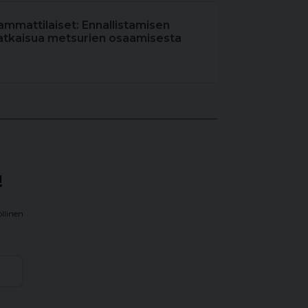
ammattilaiset: Ennallistamisen
atkaisua metsurien osaamisesta
!
llinen