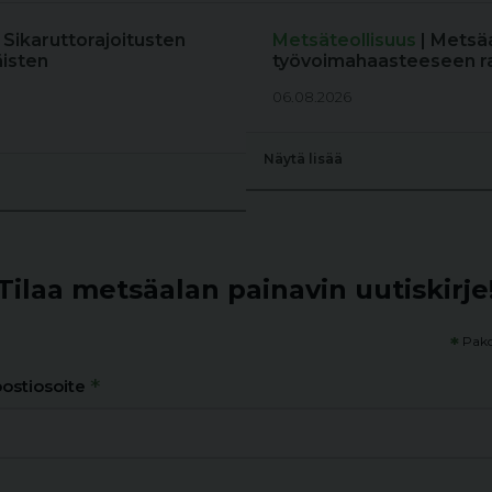
: Sikaruttorajoitusten
Metsäteollisuus
| Metsä
äisten
työvoimahaasteeseen r
06.08.2026
Näytä lisää
Tilaa metsäalan painavin uutiskirje
*
Pako
*
ostiosoite