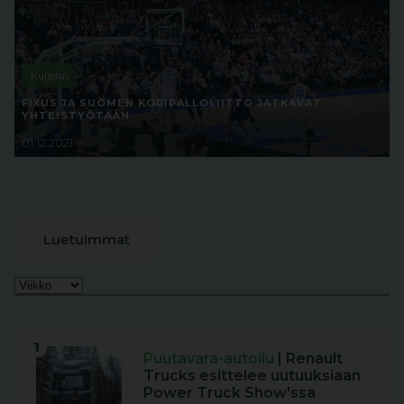
Kuljetus
FIXUS JA SUOMEN KORIPALLOLIITTO JATKAVAT
YHTEISTYÖTÄÄN
01.12.2021
Luetuimmat
1
Puutavara-autoilu
| Renault
Trucks esittelee uutuuksiaan
Power Truck Show'ssa