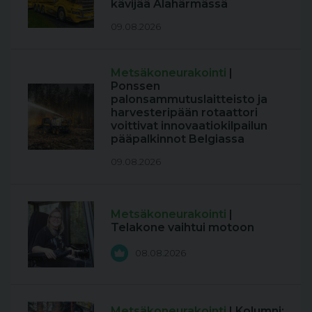
kävijää Alahärmässä
09.08.2026
Metsäkoneurakointi
|
Ponssen
palonsammutuslaitteisto ja
harvesteripään rotaattori
voittivat innovaatiokilpailun
pääpalkinnot Belgiassa
09.08.2026
Metsäkoneurakointi
|
Telakone vaihtui motoon
08.08.2026
Metsäkoneurakointi
| Kolumni: