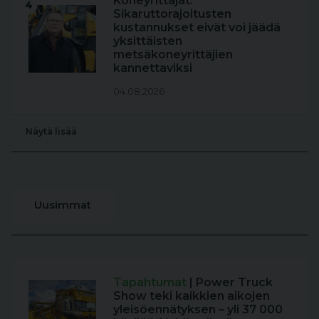
Koneyrittäjät:
4
Sikaruttorajoitusten
kustannukset eivät voi jäädä
yksittäisten
metsäkoneyrittäjien
kannettaviksi
04.08.2026
Näytä lisää
Uusimmat
Tapahtumat
| Power Truck
Show teki kaikkien aikojen
yleisöennätyksen – yli 37 000