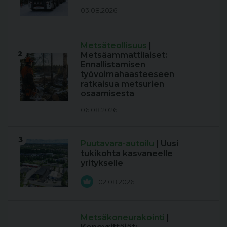
03.08.2026
Metsäteollisuus
|
2
Metsäammattilaiset:
Ennallistamisen
työvoimahaasteeseen
ratkaisua metsurien
osaamisesta
06.08.2026
3
Puutavara-autoilu
| Uusi
tukikohta kasvaneelle
yritykselle
02.08.2026
Metsäkoneurakointi
|