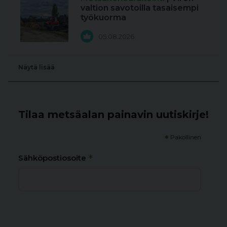
valtion savotoilla tasaisempi
työkuorma
05.08.2026
Näytä lisää
Tilaa metsäalan painavin uutiskirje!
*
Pakollinen
*
Sähköpostiosoite