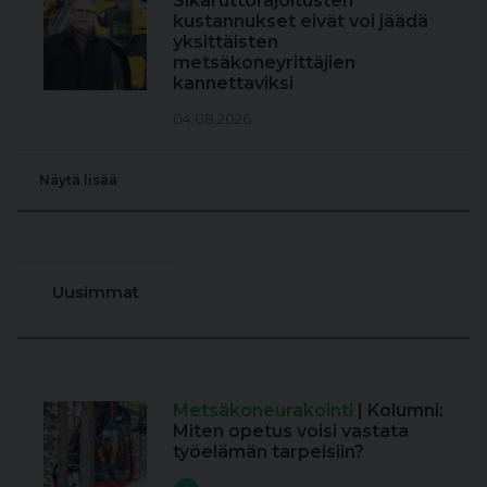
Sikaruttorajoitusten
kustannukset eivät voi jäädä
yksittäisten
metsäkoneyrittäjien
kannettaviksi
04.08.2026
Näytä lisää
Uusimmat
Metsäkoneurakointi
| Kolumni:
Miten opetus voisi vastata
työelämän tarpeisiin?