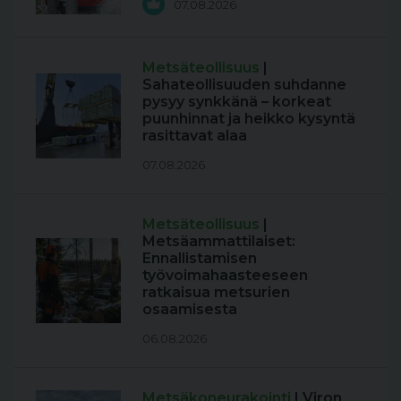
07.08.2026
Metsäteollisuus
|
Sahateollisuuden suhdanne
pysyy synkkänä – korkeat
puunhinnat ja heikko kysyntä
rasittavat alaa
07.08.2026
Metsäteollisuus
|
Metsäammattilaiset:
Ennallistamisen
työvoimahaasteeseen
ratkaisua metsurien
osaamisesta
06.08.2026
Metsäkoneurakointi
| Viron