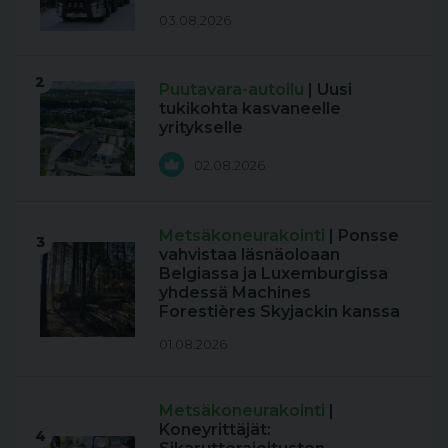
03.08.2026
2
Puutavara-autoilu
| Uusi
tukikohta kasvaneelle
yritykselle
02.08.2026
Metsäkoneurakointi
| Ponsse
3
vahvistaa läsnäoloaan
Belgiassa ja Luxemburgissa
yhdessä Machines
Forestières Skyjackin kanssa
01.08.2026
Metsäkoneurakointi
|
Koneyrittäjät:
4