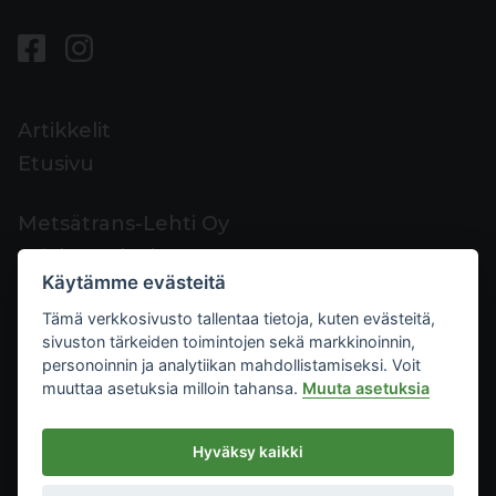
Artikkelit
Etusivu
Metsätrans-Lehti Oy
Asiakaspalvelu
Käytämme evästeitä
Yhteystiedot
Tämä verkkosivusto tallentaa tietoja, kuten evästeitä,
Palaute
sivuston tärkeiden toimintojen sekä markkinoinnin,
Mediakortti
personoinnin ja analytiikan mahdollistamiseksi. Voit
muuttaa asetuksia milloin tahansa.
Muuta asetuksia
Metsätrans-Lehti Oy
Hyväksy kaikki
Tietosuoja
2026
Käyttöehdot