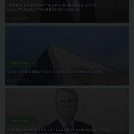
HENRIK EHRNROOTH UPM-KYMMENE OYJ:N
HALLITUKSEN PUHEENJOHTAJAKSI
13.04.2023
Metsäteollisuus
UPM TEKI ENNÄTYSTULOKSEN VUONNA 2022
02.02.2023
Metsäteollisuus
BJÖRN WAHLROOS JATKAA UPM-KYMMENE OYJ:N