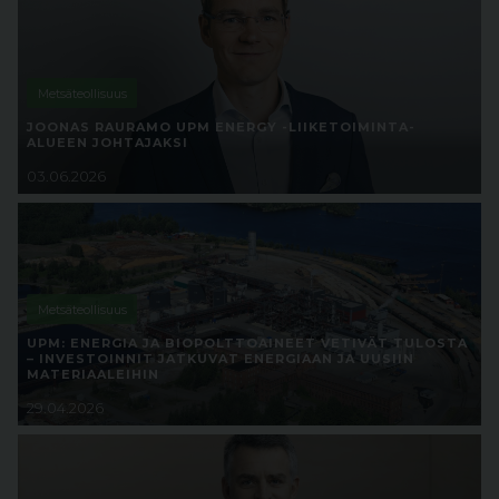
Metsäteollisuus
JOONAS RAURAMO UPM ENERGY -LIIKETOIMINTA-
ALUEEN JOHTAJAKSI
03.06.2026
Metsäteollisuus
UPM: ENERGIA JA BIOPOLTTOAINEET VETIVÄT TULOSTA
– INVESTOINNIT JATKUVAT ENERGIAAN JA UUSIIN
MATERIAALEIHIN
29.04.2026