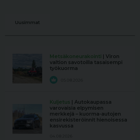
Uusimmat
Metsäkoneurakointi
| Viron
valtion savotoilla tasaisempi
työkuorma
05.08.2026
Kuljetus
| Autokaupassa
varovaisia elpymisen
merkkejä – kuorma-autojen
ensirekisteröinnit hienoisessa
kasvussa
04.08.2026