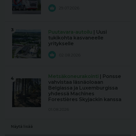
29.07.2026
3
Puutavara-autoilu
| Uusi
tukikohta kasvaneelle
yritykselle
02.08.2026
Metsäkoneurakointi
| Ponsse
4
vahvistaa läsnäoloaan
Belgiassa ja Luxemburgissa
yhdessä Machines
Forestières Skyjackin kanssa
01.08.2026
Näytä lisää