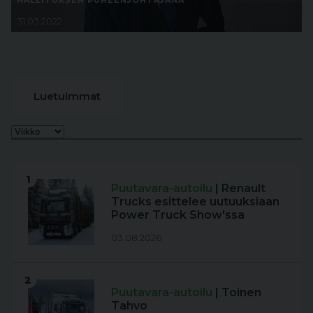
HALLITUKSEN PUHEENJOHTAJANA
31.03.2022
Luetuimmat
1
Puutavara-autoilu
| Renault
Trucks esittelee uutuuksiaan
Power Truck Show'ssa
03.08.2026
2
Puutavara-autoilu
| Toinen
Tahvo