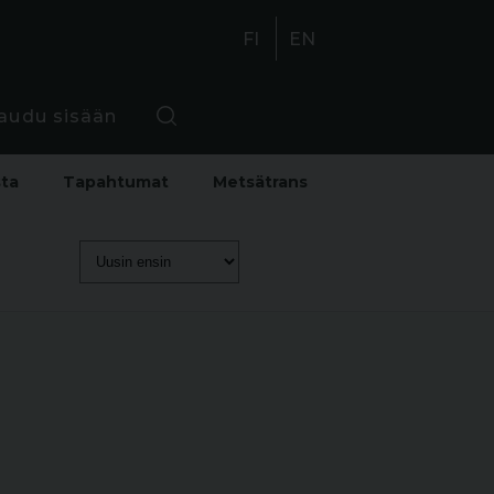
FI
EN
jaudu sisään
sta
Tapahtumat
Metsätrans