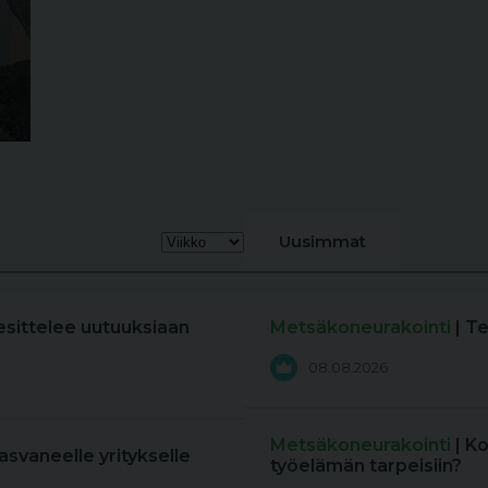
Uusimmat
esittelee uutuuksiaan
Metsäkoneurakointi
| T
08.08.2026
Metsäkoneurakointi
| K
kasvaneelle yritykselle
työelämän tarpeisiin?