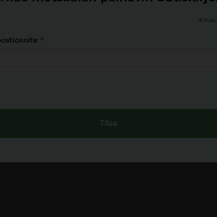
*
Pako
*
ostiosoite