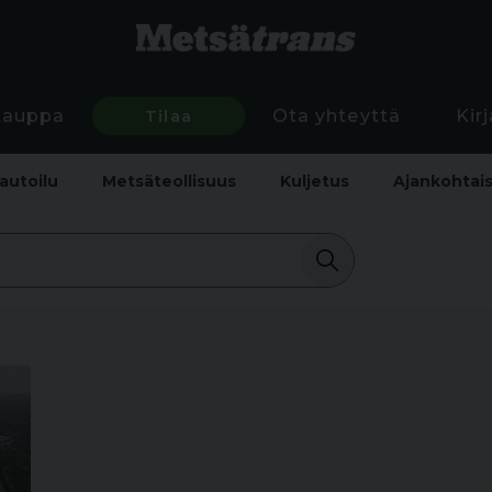
Kauppa
Tilaa
Ota yhteyttä
Kir
autoilu
Metsäteollisuus
Kuljetus
Ajankohtai