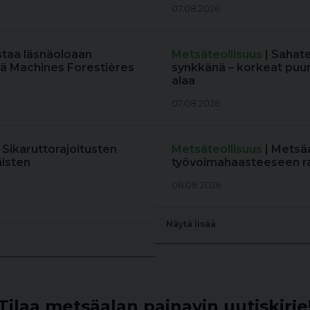
07.08.2026
staa läsnäoloaan
Metsäteollisuus
| Sahat
ä Machines Forestières
synkkänä – korkeat puun
alaa
07.08.2026
: Sikaruttorajoitusten
Metsäteollisuus
| Metsä
äisten
työvoimahaasteeseen r
06.08.2026
Näytä lisää
Tilaa metsäalan painavin uutiskirje