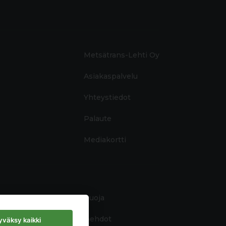
Metsätrans-Lehti Oy
Asiakaspalvelu
Yhteystiedot
Palaute
Mediakortti
Tietosuoja
Käyttöehdot
väksy kaikki