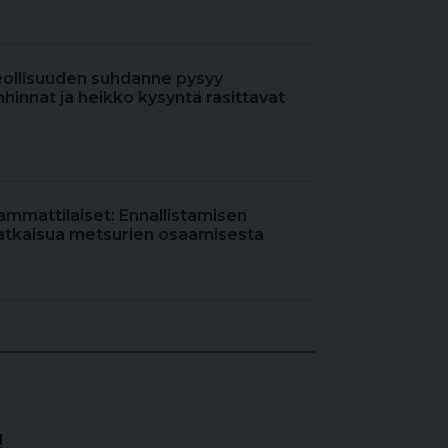
eollisuuden suhdanne pysyy
hinnat ja heikko kysyntä rasittavat
ammattilaiset: Ennallistamisen
atkaisua metsurien osaamisesta
!