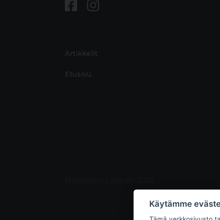
Artikkelit
Etusivu
Metsätrans-Lehti Oy 2026
Käytämme eväste
Tämä verkkosivusto tal